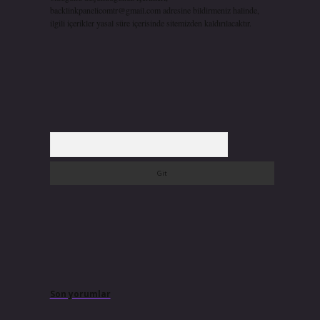
backlinkpanelicomtr@gmail.com
adresine bildirmeniz halinde,
ilgili içerikler yasal süre içerisinde sitemizden kaldırılacaktır.
Arama
Son yorumlar