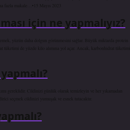
 Daha fazla makale…•15 Mayıs 2023
ası için ne yapmalıyız?
er yemek, yüzün daha dolgun görünmesini sağlar. Büyük miktarda protein
at tüketimi de yüzde kilo alımına yol açar. Ancak, karbonhidrat tüketim
e yapmalı?
kımı gereklidir. Cildinizi günlük olarak temizleyin ve her yıkamadan
irici seçmek cildinizi yumuşak ve esnek tutacaktır.
yapmalı?