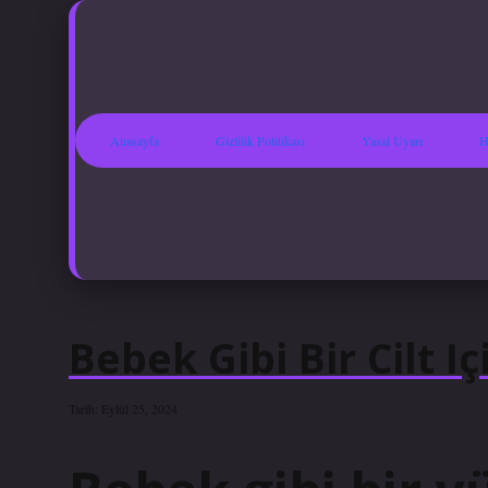
Anasayfa
Gizlilik Politikası
Yasal Uyarı
H
Bebek Gibi Bir Cilt I
Tarih: Eylül 25, 2024