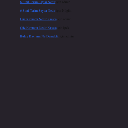
6 Sınıf Terim Sayısı Nedir
için
admin
6 Sınıf Terim Sayısı Nedir
için
Nilgün
Cüz Kavramı Nedir Kısaca
için
admin
Cüz Kavramı Nedir Kısaca
için
İpek
Buluş Kavramı Ne Demektir
için
admin
i