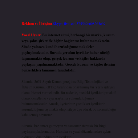
Reklam ve İletişim:
Skype: live:.cid.575569c608265c69
Yasal Uyarı:
Bu internet sitesi, herhangi bir marka, kurum
veya şahıs şirketi ile hiçbir bağlantısı bulunmamaktadır.
Sitede yalnızca kendi hazırladığımız makaleler
paylaşılmaktadır. Burada yer alan içerikler haber niteliği
taşımamakta olup, gerçek kurum ve kişiler hakkında
paylaşım yapılmamaktadır. Gerçek kurum ve kişiler ile isim
benzerlikleri tamamen tesadüfidir.
Sitemiz, 5651 Sayılı Kanun gereğince Bilgi Teknolojileri ve
İletişim Kurumu (BTK) tarafından onaylanmış bir Yer Sağlayıcı
olarak hizmet vermektedir. Bu nedenle, sitedeki içerikleri proaktif
olarak denetleme veya araştırma yükümlülüğümüz
bulunmamaktadır. Ancak, üyelerimiz yazdıkları içeriklerin
sorumluluğunu taşımakta olup, siteye üye olarak bu sorumluluğu
kabul etmiş sayılırlar.
Sitemiz, kar amacı gütmeyen ve tamamen ücretsiz bir bilgi
paylaşım platformudur. Hukuka ve yasal düzenlemelere aykırı
olduğunu düşündüğünüz içerikleri,