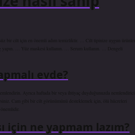
üze nasıl sahip
üz bir cilt için en önemli adım temizliktir. … Cilt tipinize uygun ürünle
ng yapın. … Yüz maskesi kullanın. … Serum kullanın. … Dengeli
yapmalı evde?
e nemlendirin. Ayrıca haftada bir veya ihtiyaç duyduğunuzda nemlendirici
siniz. Cam gibi bir cilt görünümünü desteklemek için, ölü hücreleri
 önemlidir.
ı için ne yapmam lazım?