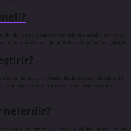
meli?
i gibi cildi seven yağ asitleri somon, uskumru, sardalya, zeytinyağı,
erde bulunur. Avokado da cildi pürüzsüz ve dolgun yapan yağlar içerir.
ştirir?
tlen, somon, havuç, nar ve portakal tüketimine dikkat edilmelidir. Bu
savaşarak vücudu kanserden korur, cilt yaşlanmasını geciktirir ve
 nelerdir?
klerin listesi: Paketlenmiş yiyecekler (cips, çikolata, kurabiye, kraker).