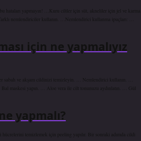
u hataları yapmayın! …Kuru ciltler için süt, akneliler için jel ve karma
 farklı nemlendiriciler kullanın. …Nemlendirici kullanma ipuçları: …
ası için ne yapmalıyız
: Her sabah ve akşam cildinizi temizleyin. … Nemlendirici kullanın. …
… Bal maskesi yapın. … Aloe vera ile cilt tonunuzu aydınlatın. … Gül
n ne yapmalı?
 hücrelerini temizlemek için peeling yapılır. Bir sonraki adımda cildi