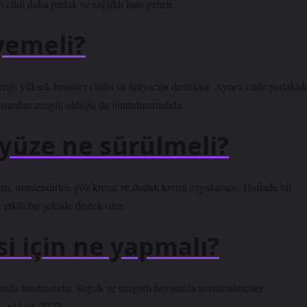
ildi daha parlak ve sağlıklı hale getirir.
e yemeli?
riği yüksek besinler cildin su ihtiyacını destekler. Ayrıca cilde parlaklık
çısından zengin olduğu da unutulmamalıdır.
yüze ne sürülmeli?
rum, nemlendirici, göz kremi ve dudak kremi uygulaması. Haftada bir
tkili bir şekilde destek olur.
 için ne yapmalı?
da tutulmalıdır. Soğuk ve rüzgarlı havalarda nemlendiriciler
r… •11.01.2022