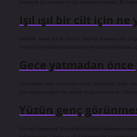
yenilemek için serumlar ve yüz maskeleri uygulanır. Bu bakım c
Işıl ışıl bir cilt için n
Salatalık, marul, kabak, kereviz, greyfurt ve ananas gibi su içe
ve güzel bir görünüm kazandıran bu besinlerin antioksidan a
Gece yatmadan önce 
Gece bakım sırası; Gece bakım sırası; Temizleyici, tonik, se
gece uygulayacağınız bir peeling ve gece maskesi de cildinize e
Yüzün genç görünmesi
Cilt nasıl korunmalı? Kozmetik ürünlerinin kullanımı minimum
kullanılmalıdır. Ürünler ve alkol tüketiminden kaçınılmalıdı