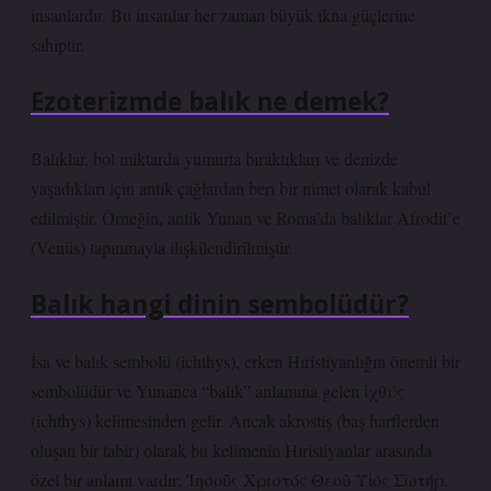
insanlardır. Bu insanlar her zaman büyük ikna güçlerine
sahiptir.
Ezoterizmde balık ne demek?
Balıklar, bol miktarda yumurta bıraktıkları ve denizde
yaşadıkları için antik çağlardan beri bir nimet olarak kabul
edilmiştir. Örneğin, antik Yunan ve Roma’da balıklar Afrodit’e
(Venüs) tapınmayla ilişkilendirilmiştir.
Balık hangi dinin sembolüdür?
İsa ve balık sembolü (ichthys), erken Hıristiyanlığın önemli bir
sembolüdür ve Yunanca “balık” anlamına gelen ἰχθύς
(ichthys) kelimesinden gelir. Ancak akrostiş (baş harflerden
oluşan bir tabir) olarak bu kelimenin Hıristiyanlar arasında
özel bir anlamı vardır: Ἰησοῦς Χριστός Θεοῦ Υἱός Σωτήρ.