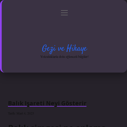
menüyü
Anasayfa
Gizlilik Politikası
Yasal Uyarı
aç
Hakkımızda
Gezi ve Hikaye
Yolculuklarla dolu eğlenceli bilgiler!
Balık Işareti Neyi Gösterir
Tarih: Mart 4, 2025