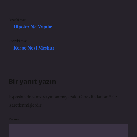
Önceki Yazı
Hipotez Ne Yapılır
Sonraki Yazı
Kerpe Neyi Meşhur
Bir yanıt yazın
E-posta adresiniz yayınlanmayacak.
Gerekli alanlar
*
ile
işaretlenmişlerdir
Yorum