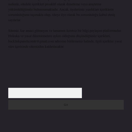
nedenle, sitedeki içerikleri proaktif olarak denetleme veya araştırma
yükümlülüğümüz bulunmamaktadır. Ancak, üyelerimiz yazdıkları içeriklerin
sorumluluğunu taşımakta olup, siteye üye olarak bu sorumluluğu kabul etmiş
sayılırlar.
Sitemiz, kar amacı gütmeyen ve tamamen ücretsiz bir bilgi paylaşım platformudur.
Hukuka ve yasal düzenlemelere aykırı olduğunu düşündüğünüz içerikleri,
backlinkpanelicomtr@gmail.com
adresine bildirmeniz halinde, ilgili içerikler yasal
süre içerisinde sitemizden kaldırılacaktır.
Arama