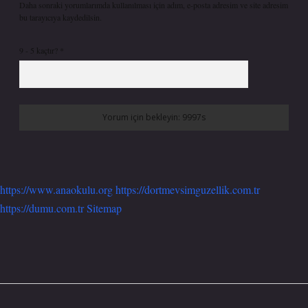
Daha sonraki yorumlarımda kullanılması için adım, e-posta adresim ve site adresim
bu tarayıcıya kaydedilsin.
9 - 5 kaçtır?
*
https://www.anaokulu.org
https://dortmevsimguzellik.com.tr
https://dumu.com.tr
Sitemap