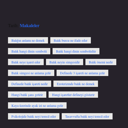
Makaleler
Tarih:
Balığın anlamı ne demek
Balık burcu ne ifade eder
Balık hangi dinin sembolü
Balık hangi dinin sembolüdür
Balık neye işaret eder
Balık neyin simgesidir
Balık önemi nedir
Balık simgesi ne anlama gelir
Definede 3 işareti ne anlama gelir
Definede balık işareti nedir
Ezoterizmde balık ne demek
Hangi balık şans getirir
Hangi işaretler defineyi gösterir
Kaya üzerinde ayak izi ne anlama gelir
Psikolojide balık neyi temsil eder
Tasavvufta balık neyi temsil eder