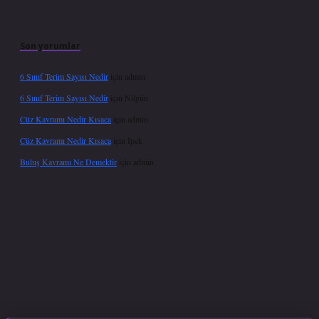
Son yorumlar
6 Sınıf Terim Sayısı Nedir
için
admin
6 Sınıf Terim Sayısı Nedir
için
Nilgün
Cüz Kavramı Nedir Kısaca
için
admin
Cüz Kavramı Nedir Kısaca
için
İpek
Buluş Kavramı Ne Demektir
için
admin
per giriş adresi güncellendi
betexper.xyz
hiltonbet güncel giriş