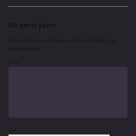
Bir yanıt yazın
E-posta adresiniz yayınlanmayacak.
Gerekli alanlar
*
ile
işaretlenmişlerdir
Yorum
İsim*