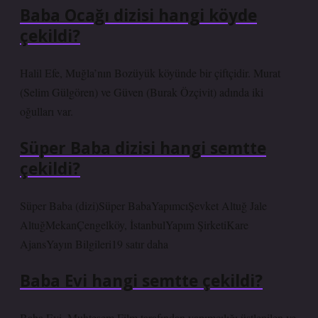
Baba Ocağı dizisi hangi köyde
çekildi?
Halil Efe, Muğla’nın Bozüyük köyünde bir çiftçidir. Murat
(Selim Gülgören) ve Güven (Burak Özçivit) adında iki
oğulları var.
Süper Baba dizisi hangi semtte
çekildi?
Süper Baba (dizi)Süper BabaYapımcıŞevket Altuğ Jale
AltuğMekanÇengelköy, İstanbulYapım ŞirketiKare
AjansYayın Bilgileri19 satır daha
Baba Evi hangi semtte çekildi?
Baba Evi, Muhteşem Film tarafından yapımcılığı üstlenilen ve