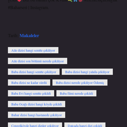
#Baharseri | Instagram.
Makaleler
Tarih:
Aile dizisi hangi semtte çekiliyor
Aile dizisi son bölümü nerede çekiliyor
Baba dizisi hangi semtte çekiliyor
Baba dizisi hangi yalıda çekiliyor
Baba dizisi ne kadar sürdü
Baba dizisi nerede çekiliyor Ödemiş
Baba Evi hangi semtte çekildi
Baba filmi nerede çekildi
Baba Ocağı dizisi hangi köyde çekildi
Bahar dizisi hangi hastanede çekiliyor
Çengelköyde hangi diziler çekiliyor
Datçada hangi dizi çekildi