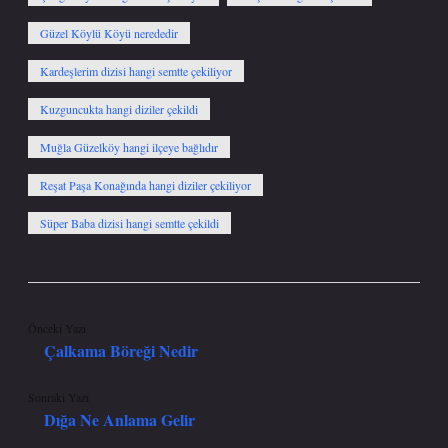
Güzel Köylü Köyü nerededir
Kardeşlerim dizisi hangi semtte çekiliyor
Kuzguncukta hangi diziler çekildi
Muğla Güzelköy hangi ilçeye bağlıdır
Reşat Paşa Konağında hangi diziler çekiliyor
Süper Baba dizisi hangi semtte çekildi
Önceki Yazı
Çalkama Böreği Nedir
Sonraki Yazı
Dığa Ne Anlama Gelir