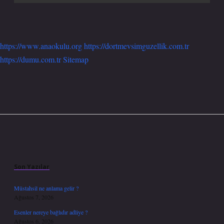
https://www.anaokulu.org
https://dortmevsimguzellik.com.tr
https://dumu.com.tr
Sitemap
Sidebar
Son Yazılar
Müstahsil ne anlama gelir ?
Ağustos 7, 2026
Esenler nereye bağlıdır adliye ?
Ağustos 6, 2026