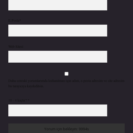
E-Posta*
Web Sitesi
Daha sonraki yorumlarımda kullanılması için adım, e-posta adresim ve site adresim
bu tarayıcıya kaydedilsin.
10 - 4 kaçtır?
*