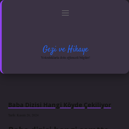
menüyü
Anasayfa
Gizlilik Politikası
Yasal Uyarı
aç
Hakkımızda
Gezi ve Hikaye
Yolculuklarla dolu eğlenceli bilgiler!
Baba Dizisi Hangi Köyde Çekiliyor
Tarih: Kasım 26, 2024