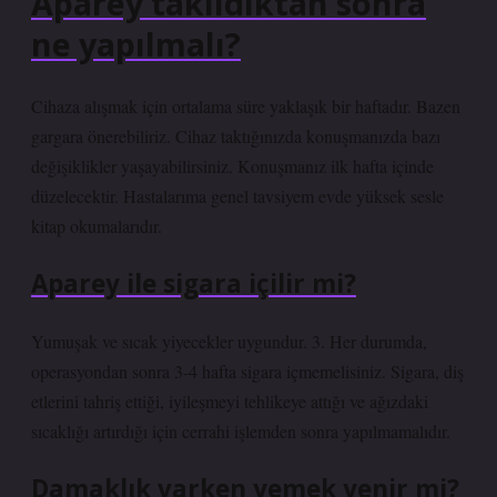
Aparey takıldıktan sonra
ne yapılmalı?
Cihaza alışmak için ortalama süre yaklaşık bir haftadır. Bazen
gargara önerebiliriz. Cihaz taktığınızda konuşmanızda bazı
değişiklikler yaşayabilirsiniz. Konuşmanız ilk hafta içinde
düzelecektir. Hastalarıma genel tavsiyem evde yüksek sesle
kitap okumalarıdır.
Aparey ile sigara içilir mi?
Yumuşak ve sıcak yiyecekler uygundur. 3. Her durumda,
operasyondan sonra 3-4 hafta sigara içmemelisiniz. Sigara, diş
etlerini tahriş ettiği, iyileşmeyi tehlikeye attığı ve ağızdaki
sıcaklığı artırdığı için cerrahi işlemden sonra yapılmamalıdır.
Damaklık varken yemek yenir mi?