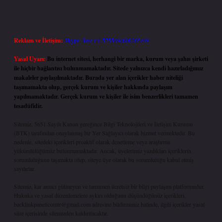
Reklam ve İletişim:
Skype: live:.cid.575569c608265c69
Yasal Uyarı:
Bu internet sitesi, herhangi bir marka, kurum veya şahıs şirketi
ile hiçbir bağlantısı bulunmamaktadır. Sitede yalnızca kendi hazırladığımız
makaleler paylaşılmaktadır. Burada yer alan içerikler haber niteliği
taşımamakta olup, gerçek kurum ve kişiler hakkında paylaşım
yapılmamaktadır. Gerçek kurum ve kişiler ile isim benzerlikleri tamamen
tesadüfidir.
Sitemiz, 5651 Sayılı Kanun gereğince Bilgi Teknolojileri ve İletişim Kurumu
(BTK) tarafından onaylanmış bir Yer Sağlayıcı olarak hizmet vermektedir. Bu
nedenle, sitedeki içerikleri proaktif olarak denetleme veya araştırma
yükümlülüğümüz bulunmamaktadır. Ancak, üyelerimiz yazdıkları içeriklerin
sorumluluğunu taşımakta olup, siteye üye olarak bu sorumluluğu kabul etmiş
sayılırlar.
Sitemiz, kar amacı gütmeyen ve tamamen ücretsiz bir bilgi paylaşım platformudur.
Hukuka ve yasal düzenlemelere aykırı olduğunu düşündüğünüz içerikleri,
backlinkpanelicomtr@gmail.com
adresine bildirmeniz halinde, ilgili içerikler yasal
süre içerisinde sitemizden kaldırılacaktır.