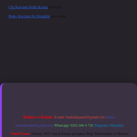
Cüz Kavramı Nedir Kısaca
için
İpek
Buluş Kavramı Ne Demektir
için
admin
per giriş adresi güncellendi
betexper.xyz
hiltonbet güncel giriş
Reklam ve İletişim:
E-mail:
backlinkpaneli@gmail.com
Teams:
forumhizmeti@gmail.com
Whatsapp: 0262 606 0 726
Telegram: @karabul
Yasal Uyarı:
Sitemiz, 5651 Sayılı Kanun gereğince Bilgi Teknolojileri ve İletişim