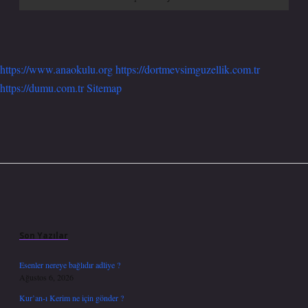
https://www.anaokulu.org
https://dortmevsimguzellik.com.tr
https://dumu.com.tr
Sitemap
Sidebar
Son Yazılar
Esenler nereye bağlıdır adliye ?
Ağustos 6, 2026
Kur’an-ı Kerim ne için gönder ?