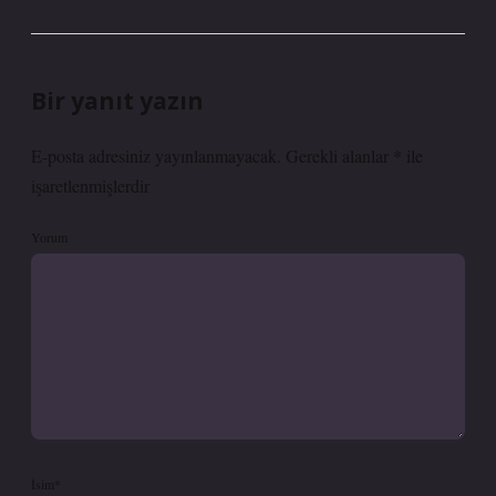
Bir yanıt yazın
E-posta adresiniz yayınlanmayacak.
Gerekli alanlar
*
ile
işaretlenmişlerdir
Yorum
İsim*