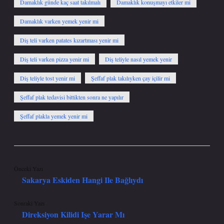
Damaklık günde kaç saat takılmalı
Damaklık konuşmayı etkiler mi
Damaklık varken yemek yenir mi
Diş teli varken patates kızartması yenir mi
Diş teli varken pizza yenir mi
Diş teliyle nasıl yemek yenir
Diş teliyle tost yenir mi
Şeffaf plak takılıyken çay içilir mi
Şeffaf plak tedavisi bittikten sonra ne yapılır
Şeffaf plakla yemek yenir mi
Önceki Yazı
Sakarya Eskiden Hangi Ile Bağlıydı
Sonraki Yazı
Direksiyon Kilidi Işe Yarar Mı