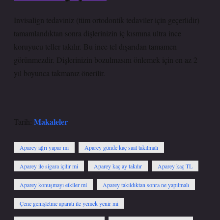
Invisalign tedaviniz (tüm ortodontik tedaviler için geçerlidir)
tamamlandıktan sonra dişlerinizin iç kısmına ultra ince
koruyucu teller takılır. Bu ince tel dışarıdan tamamen
görünmezdir. Dişlerinizin bozulmasını önlemek için en az 2
yıl boyunca takmanız önerilir.
Makaleler
Tarih:
Aparey ağrı yapar mı
Aparey günde kaç saat takılmalı
Aparey ile sigara içilir mi
Aparey kaç ay takılır
Aparey kaç TL
Aparey konuşmayı etkiler mi
Aparey takıldıktan sonra ne yapılmalı
Çene genişletme aparatı ile yemek yenir mi