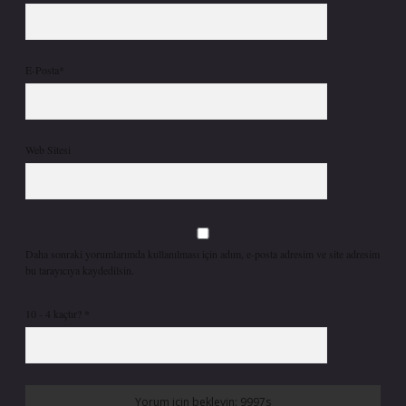
E-Posta*
Web Sitesi
Daha sonraki yorumlarımda kullanılması için adım, e-posta adresim ve site adresim
bu tarayıcıya kaydedilsin.
10 - 4 kaçtır?
*