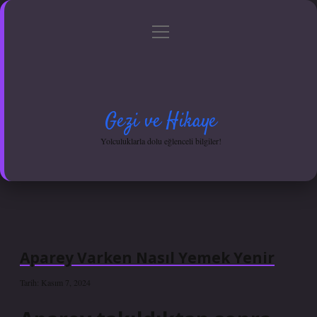
menüyü
Anasayfa
Gizlilik Politikası
Yasal Uyarı
aç
Hakkımızda
Gezi ve Hikaye
Yolculuklarla dolu eğlenceli bilgiler!
Aparey Varken Nasıl Yemek Yenir
Tarih: Kasım 7, 2024