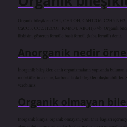
Organik bileşikl
Organik bileşikler: CH4, CH3-OH, C6H12O6, C2H5-NH2, 
CaCO3, CO2, H2CO3, KMnO4, Al(OH)3 vb. Organik bileşikler
ilişkisini gösteren formüle basit formül (kaba formül) denir.
Anorganik nedir örne
İnorganik bileşikler, canlı organizmaların yapısında bulunan
moleküllerin aksine, karbonatla da bileşikler oluşturabilirler. 
verebiliriz.
Organik olmayan bileş
İnorganik kimya, organik olmayan, yani C-H bağları içermeyen 
elementini içermeyen asitler, bazlar, tuzlar, su ve mineraller gib