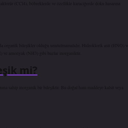
raklorür (CCl4), böbreklerde ve özellikle karaciğerde doku hasarına
da organik bileşikler olduğu unutulmamalıdır. Hidroklorik asit (HNO) v
H) ve amonyak (NH3) gibi bazlar inorganiktir.
eşik mi?
nına sahip inorganik bir bileşiktir. Bu doğal ham maddeye kalsit veya