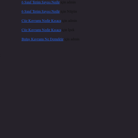
6 Sınıf Terim Sayısı Nedir
için
admin
6 Sınıf Terim Sayısı Nedir
için
Nilgün
Cüz Kavramı Nedir Kısaca
için
admin
Cüz Kavramı Nedir Kısaca
için
İpek
Buluş Kavramı Ne Demektir
için
admin
z