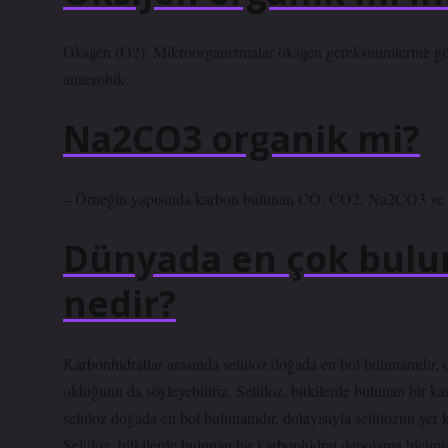
Oksijen (O2): Mikroorganizmalar oksijen gereksinimlerine göre 
anaerobik.
Na2CO3 organik mi?
– Örneğin yapısında karbon bulunan CO, CO2, Na2CO3 ve KCN
Dünyada en çok bulun
nedir?
Karbonhidratlar arasında selüloz doğada en bol bulunanıdır, 
olduğunu da söyleyebiliriz. Selüloz, bitkilerde bulunan bir 
selüloz doğada en bol bulunanıdır, dolayısıyla selülozun yer
Selüloz, bitkilerde bulunan bir karbonhidrat depolama biçimid