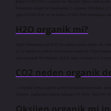
Şeker, C12H22O11, organik bir bileşiktir. Şeker (sükroz) bi
biriminden oluşan bir disakkarittir.21 Ağustos 2015Şeker, C12
glikoz (C6H12O6) ve bir fruktoz (C6H12O6) biriminden oluşan
H2O organik mi?
Diğer kullanımlar için H2O’ya (anlam ayrımı) bakın. Su, kimya
[c] ve neredeyse renksiz bir kimyasal maddedir. Diğer kulla
olan inorganik bir bileşiktir. Şeffaf, tatsız, kokusuz [c] ve n
CO2 neden organik de
—Organik kimya, karbon içeren bileşiklerin kimyasıdır; ancak
Örneğin, yapılarında karbon bulunan CO, CO2, Na2CO3 ve KC
Oksijen organik mi i