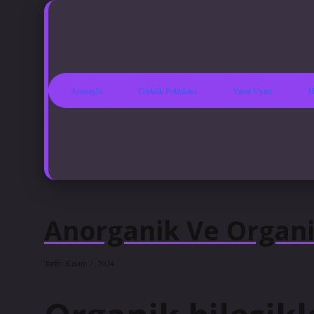
Anasayfa
Gizlilik Politikası
Yasal Uyarı
H
Anorganik Ve Organik
Tarih: Kasım 7, 2024