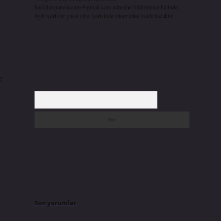
backlinkpanelicomtr@gmail.com
adresine bildirmeniz halinde,
ilgili içerikler yasal süre içerisinde sitemizden kaldırılacaktır.
e
Arama
Son yorumlar