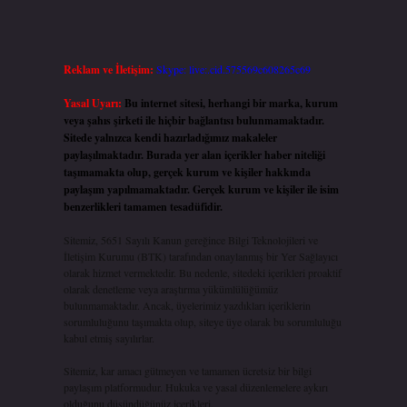
Reklam ve İletişim:
Skype: live:.cid.575569c608265c69
Yasal Uyarı:
Bu internet sitesi, herhangi bir marka, kurum
veya şahıs şirketi ile hiçbir bağlantısı bulunmamaktadır.
Sitede yalnızca kendi hazırladığımız makaleler
paylaşılmaktadır. Burada yer alan içerikler haber niteliği
taşımamakta olup, gerçek kurum ve kişiler hakkında
paylaşım yapılmamaktadır. Gerçek kurum ve kişiler ile isim
benzerlikleri tamamen tesadüfidir.
Sitemiz, 5651 Sayılı Kanun gereğince Bilgi Teknolojileri ve
İletişim Kurumu (BTK) tarafından onaylanmış bir Yer Sağlayıcı
olarak hizmet vermektedir. Bu nedenle, sitedeki içerikleri proaktif
olarak denetleme veya araştırma yükümlülüğümüz
bulunmamaktadır. Ancak, üyelerimiz yazdıkları içeriklerin
sorumluluğunu taşımakta olup, siteye üye olarak bu sorumluluğu
kabul etmiş sayılırlar.
Sitemiz, kar amacı gütmeyen ve tamamen ücretsiz bir bilgi
paylaşım platformudur. Hukuka ve yasal düzenlemelere aykırı
olduğunu düşündüğünüz içerikleri,