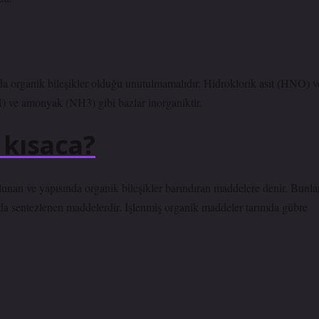
da organik bileşikler olduğu unutulmamalıdır. Hidroklorik asit (HNO) v
H) ve amonyak (NH3) gibi bazlar inorganiktir.
kısaca?
unan ve yapısında organik bileşikler barındıran maddelere denir. Bunla
 sentezlenen maddelerdir. İşlenmiş organik maddeler tarımda gübre