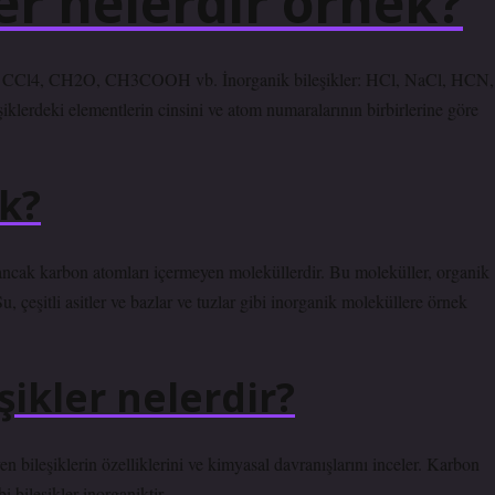
er nelerdir örnek?
CCl4, CH2O, CH3COOH vb. İnorganik bileşikler: HCl, NaCl, HCN,
deki elementlerin cinsini ve atom numaralarının birbirlerine göre
k?
 ancak karbon atomları içermeyen moleküllerdir. Bu moleküller, organik
Su, çeşitli asitler ve bazlar ve tuzlar gibi inorganik moleküllere örnek
ikler nelerdir?
bileşiklerin özelliklerini ve kimyasal davranışlarını inceler. Karbon
i bileşikler inorganiktir.