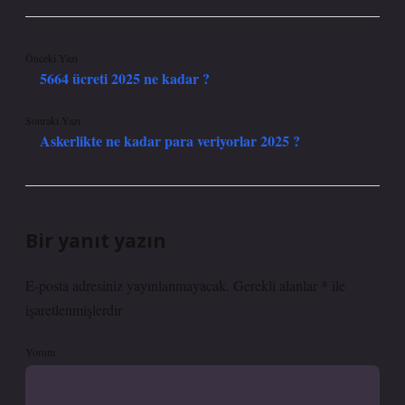
Önceki Yazı
5664 ücreti 2025 ne kadar ?
Sonraki Yazı
Askerlikte ne kadar para veriyorlar 2025 ?
Bir yanıt yazın
E-posta adresiniz yayınlanmayacak.
Gerekli alanlar
*
ile
işaretlenmişlerdir
Yorum