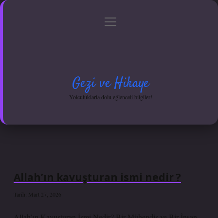
menüyü
Anasayfa
Gizlilik Politikası
Yasal Uyarı
aç
Hakkımızda
Gezi ve Hikaye
Yolculuklarla dolu eğlenceli bilgiler!
Allah’ın kavuşturan ismi nedir ?
Tarih: Mart 27, 2026
Allah’ın Kavuşturan İsmi Nedir? Bir Mühendis ve Bir İnsan