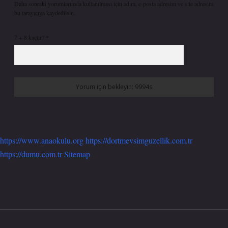
Daha sonraki yorumlarımda kullanılması için adım, e-posta adresim ve site adresim
bu tarayıcıya kaydedilsin.
7 + 8 kaçtır?
*
https://www.anaokulu.org
https://dortmevsimguzellik.com.tr
https://dumu.com.tr
Sitemap