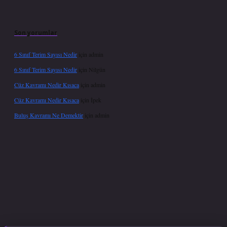
Son yorumlar
6 Sınıf Terim Sayısı Nedir
için
admin
6 Sınıf Terim Sayısı Nedir
için
Nilgün
Cüz Kavramı Nedir Kısaca
için
admin
Cüz Kavramı Nedir Kısaca
için
İpek
Buluş Kavramı Ne Demektir
için
admin
exper.xyz
hiltonbet güncel giriş