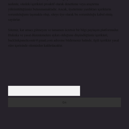
nedenle, sitedeki içerikleri proaktif olarak denetleme veya araştırma
yükümlülüğümüz bulunmamaktadır. Ancak, üyelerimiz yazdıkları içeriklerin
sorumluluğunu taşımakta olup, siteye üye olarak bu sorumluluğu kabul etmiş
sayılırlar.
Sitemiz, kar amacı gütmeyen ve tamamen ücretsiz bir bilgi paylaşım platformudur.
Hukuka ve yasal düzenlemelere aykırı olduğunu düşündüğünüz içerikleri,
backlinkpanelicomtr@gmail.com
adresine bildirmeniz halinde, ilgili içerikler yasal
süre içerisinde sitemizden kaldırılacaktır.
Arama