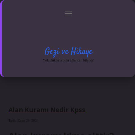
menüyü
Anasayfa
Gizlilik Politikası
Yasal Uyarı
aç
Hakkımızda
Gezi ve Hikaye
Yolculuklarla dolu eğlenceli bilgiler!
Alan Kuramı Nedir Kpss
Tarih: Ekim 29, 2024