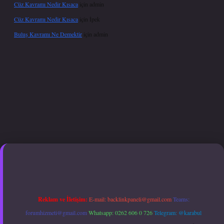
Cüz Kavramı Nedir Kısaca
için
admin
Cüz Kavramı Nedir Kısaca
için
İpek
Buluş Kavramı Ne Demektir
için
admin
xper.xyz
hiltonbet güncel giriş
Reklam ve İletişim:
E-mail:
backlinkpaneli@gmail.com
Teams:
forumhizmeti@gmail.com
Whatsapp: 0262 606 0 726
Telegram: @karabul