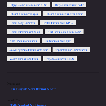
Bilgiyi işleme kuramı nedir KPSS
Bilişsel alan kuramı nedir
Bilişsel kuram nedir kpss
Bilişsel kuramın kurucusu kimdir
Gestalt hangi kuramdır
Gestalt kuramı nedir KPSS
Gestalt kuramını kim buldu
Kurt Lewin alan kuramı nedir
Kurt Lewin modeli nedir
Phi fenomen nedir kpss
Sosyal öğrenme kuramı kime aittir
Toplumsal alan kuramı nedir
Yaşam alanı kuramı kimin
Yaşam alanı nedir KPSS
Önceki Yazı
En Büyük Veri Birimi Nedir
Sonraki Yazı
Tdk Sagkol Ne Demek