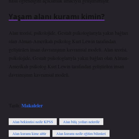
nasıl öğrendiğini açıklamak amacıyla geliştirilmiştir.
Yaşam alanı kuramı kimin?
Alan teorisi, psikolojide, Gestalt psikologlarıyla yakın bağları
olan Alman-Amerikalı psikolog Kurt Lewin tarafından
geliştirilen insan davranışının kavramsal modeli. Alan teorisi,
psikolojide, Gestalt psikologlarıyla yakın bağları olan Alman-
Amerikalı psikolog Kurt Lewin tarafından geliştirilen insan
davranışının kavramsal modeli.
Makaleler
Tarih:
Alan beklentisi nedir KPSS
Alan biliş yolları nelerdir
Alan kuramı kime aittir
Alan kuramı nedir eğitim bilimleri