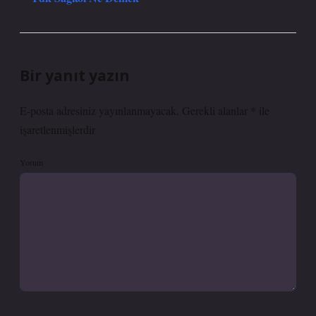
Bir yanıt yazın
E-posta adresiniz yayınlanmayacak.
Gerekli alanlar
*
ile
işaretlenmişlerdir
Yorum