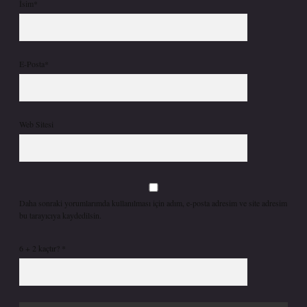
İsim*
E-Posta*
Web Sitesi
Daha sonraki yorumlarımda kullanılması için adım, e-posta adresim ve site adresim
bu tarayıcıya kaydedilsin.
6 + 2 kaçtır?
*