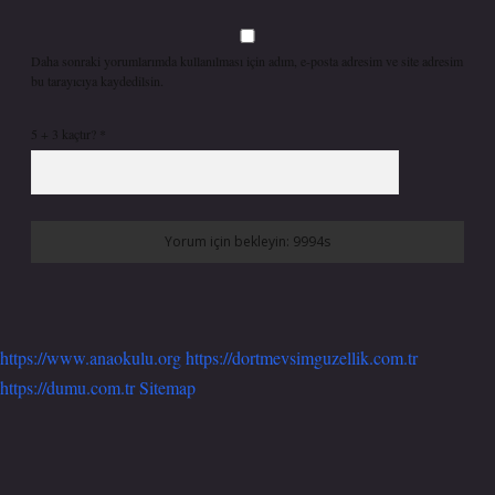
Daha sonraki yorumlarımda kullanılması için adım, e-posta adresim ve site adresim
bu tarayıcıya kaydedilsin.
5 + 3 kaçtır?
*
https://www.anaokulu.org
https://dortmevsimguzellik.com.tr
https://dumu.com.tr
Sitemap