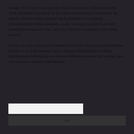
Sitemiz, 5651 Sayılı Kanun gereğince Bilgi Teknolojileri ve İletişim Kurumu
(BTK) tarafından onaylanmış bir Yer Sağlayıcı olarak hizmet vermektedir. Bu
nedenle, sitedeki içerikleri proaktif olarak denetleme veya araştırma
yükümlülüğümüz bulunmamaktadır. Ancak, üyelerimiz yazdıkları içeriklerin
sorumluluğunu taşımakta olup, siteye üye olarak bu sorumluluğu kabul etmiş
sayılırlar.
Sitemiz, kar amacı gütmeyen ve tamamen ücretsiz bir bilgi paylaşım platformudur.
Hukuka ve yasal düzenlemelere aykırı olduğunu düşündüğünüz içerikleri,
backlinkpanelicomtr@gmail.com
adresine bildirmeniz halinde, ilgili içerikler yasal
süre içerisinde sitemizden kaldırılacaktır.
Arama