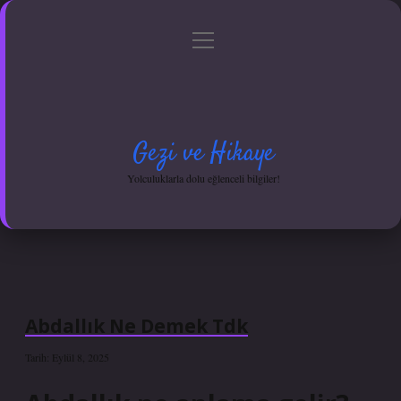
menüyü
Anasayfa
Gizlilik Politikası
Yasal Uyarı
aç
Hakkımızda
Gezi ve Hikaye
Yolculuklarla dolu eğlenceli bilgiler!
Abdallık Ne Demek Tdk
Tarih: Eylül 8, 2025