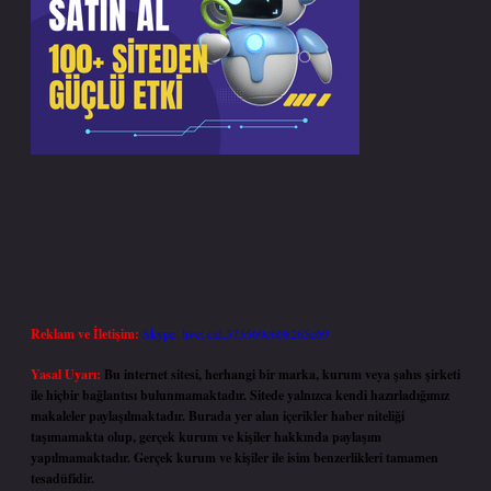
Reklam ve İletişim:
Skype: live:.cid.575569c608265c69
Yasal Uyarı:
Bu internet sitesi, herhangi bir marka, kurum veya şahıs şirketi
ile hiçbir bağlantısı bulunmamaktadır. Sitede yalnızca kendi hazırladığımız
makaleler paylaşılmaktadır. Burada yer alan içerikler haber niteliği
taşımamakta olup, gerçek kurum ve kişiler hakkında paylaşım
yapılmamaktadır. Gerçek kurum ve kişiler ile isim benzerlikleri tamamen
tesadüfidir.