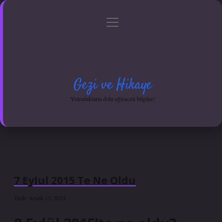
menüyü
Anasayfa
Gizlilik Politikası
Yasal Uyarı
aç
Hakkımızda
Gezi ve Hikaye
Yolculuklarla dolu eğlenceli bilgiler!
7 Eylul 2015 Te Ne Oldu
Tarih: Aralık 15, 2024