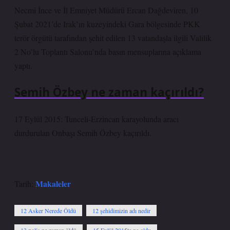
Necmi İnce ve İl Emniyet Müdürü Ercan Dağdeviren, 10
Şubat 2021’de Irak’ın kuzeyindeki Gara bölgesinde PKK
terör örgütü tarafından şehit edilen 13 vatandaşla ilgili Valilik
2 No’lu Toplantı Salonu’nda basın mensuplarına açıklama
yaptı.
Semih Özbey ne zaman kaçırıldı?
17 Eylül 2015: Tunceli-Erzincan karayolunda aracı
durdurulan Onbaşı Semih Özbey kaçırıldı.
Makaleler
Tarih:
12 Asker Nerede Öldü
12 şehidimizin adı nedir