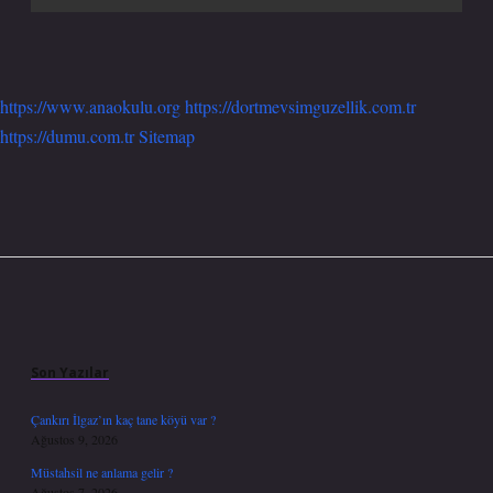
https://www.anaokulu.org
https://dortmevsimguzellik.com.tr
https://dumu.com.tr
Sitemap
Sidebar
Son Yazılar
Çankırı İlgaz’ın kaç tane köyü var ?
Ağustos 9, 2026
Müstahsil ne anlama gelir ?
Ağustos 7, 2026