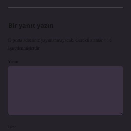
Bir yanıt yazın
E-posta adresiniz yayınlanmayacak.
Gerekli alanlar
*
ile
işaretlenmişlerdir
Yorum
İsim*