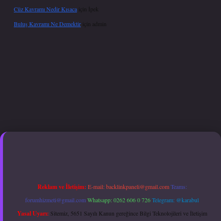
Cüz Kavramı Nedir Kısaca
için
İpek
Buluş Kavramı Ne Demektir
için
admin
xper giriş adresi güncellendi
betexper.xyz
hiltonbet güncel giriş
Reklam ve İletişim:
E-mail:
backlinkpaneli@gmail.com
Teams:
forumhizmeti@gmail.com
Whatsapp: 0262 606 0 726
Telegram: @karabul
Yasal Uyarı:
Sitemiz, 5651 Sayılı Kanun gereğince Bilgi Teknolojileri ve İletişim