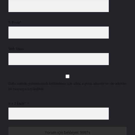
E-Posta*
Web Sitesi
Daha sonraki yorumlarımda kullanılması için adım, e-posta adresim ve site adresim
bu tarayıcıya kaydedilsin.
6 + 2 kaçtır?
*