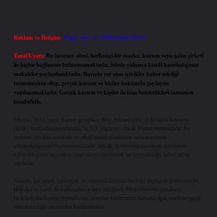
Reklam ve İletişim:
Skype: live:.cid.575569c608265c69
Yasal Uyarı:
Bu internet sitesi, herhangi bir marka, kurum veya şahıs şirketi
ile hiçbir bağlantısı bulunmamaktadır. Sitede yalnızca kendi hazırladığımız
makaleler paylaşılmaktadır. Burada yer alan içerikler haber niteliği
taşımamakta olup, gerçek kurum ve kişiler hakkında paylaşım
yapılmamaktadır. Gerçek kurum ve kişiler ile isim benzerlikleri tamamen
tesadüfidir.
Sitemiz, 5651 Sayılı Kanun gereğince Bilgi Teknolojileri ve İletişim Kurumu
(BTK) tarafından onaylanmış bir Yer Sağlayıcı olarak hizmet vermektedir. Bu
nedenle, sitedeki içerikleri proaktif olarak denetleme veya araştırma
yükümlülüğümüz bulunmamaktadır. Ancak, üyelerimiz yazdıkları içeriklerin
sorumluluğunu taşımakta olup, siteye üye olarak bu sorumluluğu kabul etmiş
sayılırlar.
Sitemiz, kar amacı gütmeyen ve tamamen ücretsiz bir bilgi paylaşım platformudur.
Hukuka ve yasal düzenlemelere aykırı olduğunu düşündüğünüz içerikleri,
backlinkpanelicomtr@gmail.com
adresine bildirmeniz halinde, ilgili içerikler yasal
süre içerisinde sitemizden kaldırılacaktır.