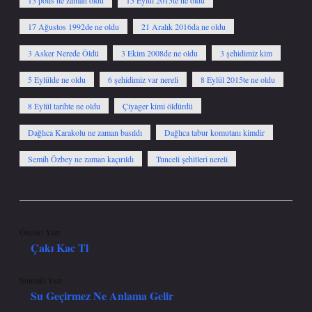
13 polis ne zaman öldü
15 Eylül 2015te ne oldu
17 Ağustos 1992de ne oldu
21 Aralık 2016da ne oldu
3 Asker Nerede Öldü
3 Ekim 2008de ne oldu
3 şehidimiz kim
5 Eylülde ne oldu
6 şehidimiz var nereli
8 Eylül 2015te ne oldu
8 Eylül tarihte ne oldu
Çiyager kimi öldürdü
Dağlıca Karakolu ne zaman basıldı
Dağlıca tabur komutanı kimdir
Semih Özbey ne zaman kaçırıldı
Tunceli şehitleri nereli
Önceki Yazı
Çakı Kac Tl
Sonraki Yazı
Su Geçirmez Ne Anlama Gelir