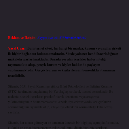
Reklam ve İletişim:
Skype: live:.cid.575569c608265c69
Yasal Uyarı:
Bu internet sitesi, herhangi bir marka, kurum veya şahıs şirketi
ile hiçbir bağlantısı bulunmamaktadır. Sitede yalnızca kendi hazırladığımız
makaleler paylaşılmaktadır. Burada yer alan içerikler haber niteliği
taşımamakta olup, gerçek kurum ve kişiler hakkında paylaşım
yapılmamaktadır. Gerçek kurum ve kişiler ile isim benzerlikleri tamamen
tesadüfidir.
Sitemiz, 5651 Sayılı Kanun gereğince Bilgi Teknolojileri ve İletişim Kurumu
(BTK) tarafından onaylanmış bir Yer Sağlayıcı olarak hizmet vermektedir. Bu
nedenle, sitedeki içerikleri proaktif olarak denetleme veya araştırma
yükümlülüğümüz bulunmamaktadır. Ancak, üyelerimiz yazdıkları içeriklerin
sorumluluğunu taşımakta olup, siteye üye olarak bu sorumluluğu kabul etmiş
sayılırlar.
Sitemiz, kar amacı gütmeyen ve tamamen ücretsiz bir bilgi paylaşım platformudur.
Hukuka ve yasal düzenlemelere aykırı olduğunu düşündüğünüz içerikleri,