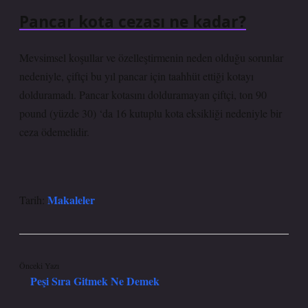
Pancar kota cezası ne kadar?
Mevsimsel koşullar ve özelleştirmenin neden olduğu sorunlar
nedeniyle, çiftçi bu yıl pancar için taahhüt ettiği kotayı
dolduramadı. Pancar kotasını dolduramayan çiftçi, ton 90
pound (yüzde 30) ‘da 16 kutuplu kota eksikliği nedeniyle bir
ceza ödemelidir.
Makaleler
Tarih:
Önceki Yazı
Peşi Sıra Gitmek Ne Demek