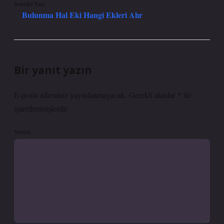
Sonraki Yazı
Bulunma Hal Eki Hangi Ekleri Alır
Bir yanıt yazın
E-posta adresiniz yayınlanmayacak.
Gerekli alanlar
*
ile
işaretlenmişlerdir
Yorum