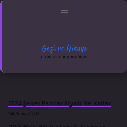
menüyü
Anasayfa
Gizlilik Politikası
Yasal Uyarı
aç
Hakkımızda
Gezi ve Hikaye
Yolculuklarla dolu eğlenceli bilgiler!
2024 Şeker Pancar Fiyatı Ne Kadar
Tarih: Temmuz 1, 2025