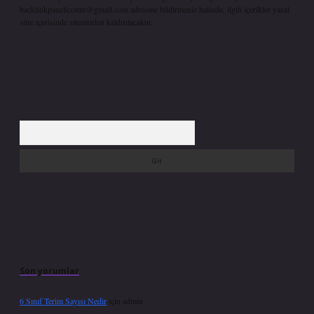
backlinkpanelicomtr@gmail.com
adresine bildirmeniz halinde, ilgili içerikler yasal
süre içerisinde sitemizden kaldırılacaktır.
Arama
Son yorumlar
6 Sınıf Terim Sayısı Nedir
için
admin