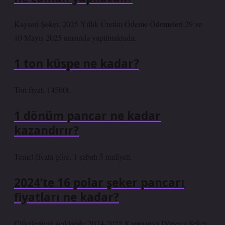
Kayseri Şeker, 2025 Yıllık Üretim Ödeme Ödemeleri 29 ve
10 Mayıs 2025 arasında yapılmaktadır.
1 ton küspe ne kadar?
Ton fiyatı 14500t.
1 dönüm pancar ne kadar
kazandırır?
Temel fiyata göre, 1 sabah 5 maliyeti.
2024’te 16 polar şeker pancarı
fiyatları ne kadar?
Çiftçilerimiz açıklandı: 2024-2025 Kampanya Dönemi Şeker