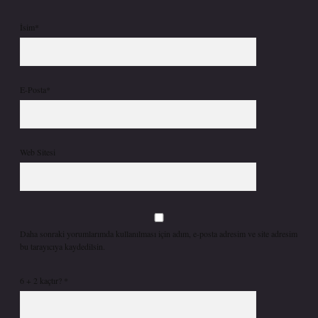
İsim*
E-Posta*
Web Sitesi
Daha sonraki yorumlarımda kullanılması için adım, e-posta adresim ve site adresim
bu tarayıcıya kaydedilsin.
6 + 2 kaçtır?
*