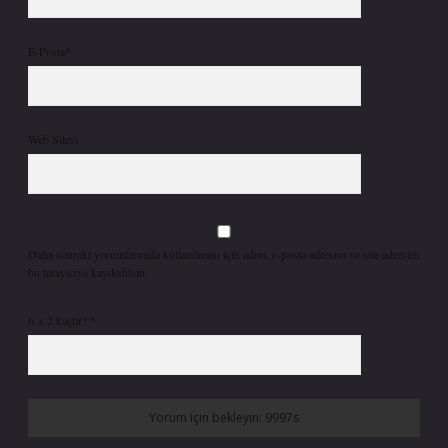
E-Posta*
Web Sitesi
Daha sonraki yorumlarımda kullanılması için adım, e-posta adresim ve site adresim
bu tarayıcıya kaydedilsin.
6 + 2 kaçtır?
*