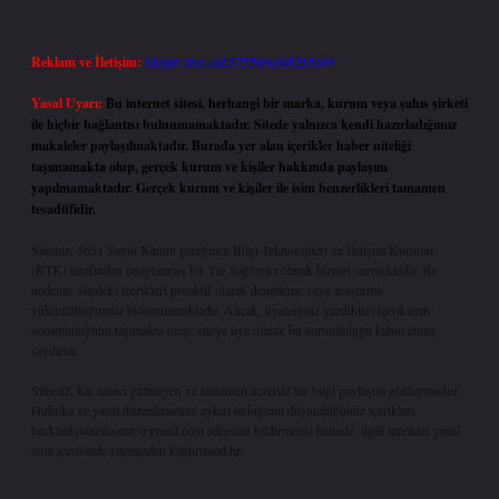
Reklam ve İletişim:
Skype: live:.cid.575569c608265c69
Yasal Uyarı:
Bu internet sitesi, herhangi bir marka, kurum veya şahıs şirketi
ile hiçbir bağlantısı bulunmamaktadır. Sitede yalnızca kendi hazırladığımız
makaleler paylaşılmaktadır. Burada yer alan içerikler haber niteliği
taşımamakta olup, gerçek kurum ve kişiler hakkında paylaşım
yapılmamaktadır. Gerçek kurum ve kişiler ile isim benzerlikleri tamamen
tesadüfidir.
Sitemiz, 5651 Sayılı Kanun gereğince Bilgi Teknolojileri ve İletişim Kurumu
(BTK) tarafından onaylanmış bir Yer Sağlayıcı olarak hizmet vermektedir. Bu
nedenle, sitedeki içerikleri proaktif olarak denetleme veya araştırma
yükümlülüğümüz bulunmamaktadır. Ancak, üyelerimiz yazdıkları içeriklerin
sorumluluğunu taşımakta olup, siteye üye olarak bu sorumluluğu kabul etmiş
sayılırlar.
Sitemiz, kar amacı gütmeyen ve tamamen ücretsiz bir bilgi paylaşım platformudur.
Hukuka ve yasal düzenlemelere aykırı olduğunu düşündüğünüz içerikleri,
backlinkpanelicomtr@gmail.com
adresine bildirmeniz halinde, ilgili içerikler yasal
süre içerisinde sitemizden kaldırılacaktır.