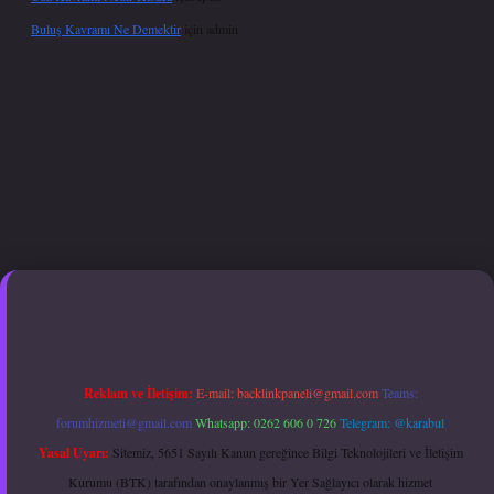
Buluş Kavramı Ne Demektir
için
admin
exper giriş adresi güncellendi
betexper.xyz
hiltonbet güncel giriş
Reklam ve İletişim:
E-mail:
backlinkpaneli@gmail.com
Teams:
forumhizmeti@gmail.com
Whatsapp: 0262 606 0 726
Telegram: @karabul
Yasal Uyarı:
Sitemiz, 5651 Sayılı Kanun gereğince Bilgi Teknolojileri ve İletişim
Kurumu (BTK) tarafından onaylanmış bir Yer Sağlayıcı olarak hizmet