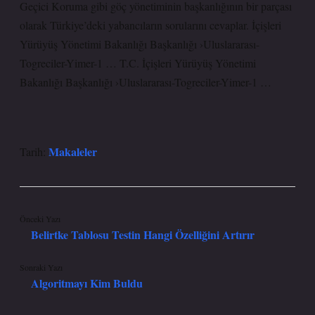
Geçici Koruma gibi göç yönetiminin başkanlığının bir parçası
olarak Türkiye’deki yabancıların sorularını cevaplar. İçişleri
Yürüyüş Yönetimi Bakanlığı Başkanlığı ›Uluslararası-
Togreciler-Yimer-1 … T.C. İçişleri Yürüyüş Yönetimi
Bakanlığı Başkanlığı ›Uluslararası-Togreciler-Yimer-1 …
Makaleler
Tarih:
Önceki Yazı
Belirtke Tablosu Testin Hangi Özelliğini Artırır
Sonraki Yazı
Algoritmayı Kim Buldu