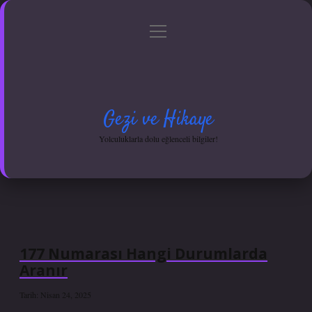
menüyü
Anasayfa
Gizlilik Politikası
Yasal Uyarı
aç
Hakkımızda
Gezi ve Hikaye
Yolculuklarla dolu eğlenceli bilgiler!
177 Numarası Hangi Durumlarda
Aranır
Tarih: Nisan 24, 2025