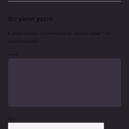
Bir yanıt yazın
E-posta adresiniz yayınlanmayacak.
Gerekli alanlar
*
ile
işaretlenmişlerdir
Yorum
İsim*