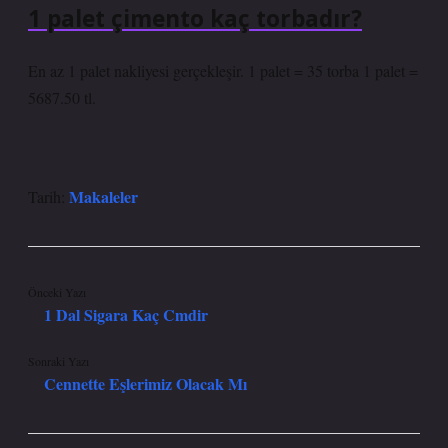
1 palet çimento kaç torbadır?
En az 1 palet nakliyesi gerçekleşir. 1 palet = 35 torba 1 palet =
5687.50 tl.
Makaleler
Tarih:
Önceki Yazı
1 Dal Sigara Kaç Cmdir
Sonraki Yazı
Cennette Eşlerimiz Olacak Mı