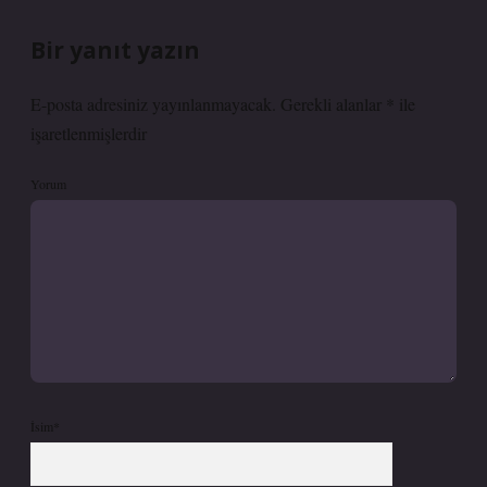
Bir yanıt yazın
E-posta adresiniz yayınlanmayacak.
Gerekli alanlar
*
ile
işaretlenmişlerdir
Yorum
İsim*