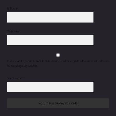
E-Posta*
Web Sitesi
Daha sonraki yorumlarımda kullanılması için adım, e-posta adresim ve site adresim
bu tarayıcıya kaydedilsin.
5 + 3 kaçtır?
*