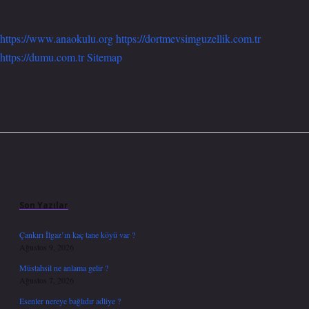
https://www.anaokulu.org
https://dortmevsimguzellik.com.tr
https://dumu.com.tr
Sitemap
Sidebar
Son Yazılar
Çankırı İlgaz’ın kaç tane köyü var ?
Ağustos 9, 2026
Müstahsil ne anlama gelir ?
Ağustos 7, 2026
Esenler nereye bağlıdır adliye ?