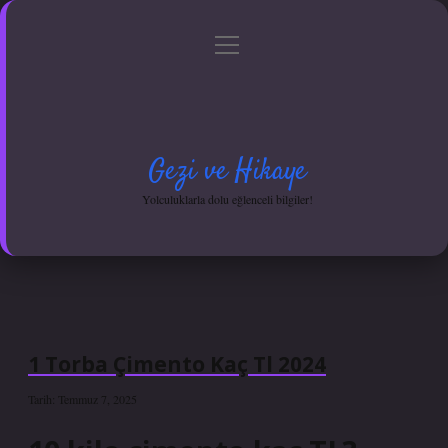
menüyü
Anasayfa
Gizlilik Politikası
Yasal Uyarı
aç
Hakkımızda
Gezi ve Hikaye
Yolculuklarla dolu eğlenceli bilgiler!
1 Torba Çimento Kaç Tl 2024
Tarih: Temmuz 7, 2025