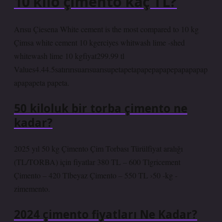
10 kilo çimento kaç TL?
Arısu Çiesena White cement is the most compared to 10 kg
Çimsa white cement 10 kgerciyes whitwash lime -shed
whitewash lime 10 kgfiyat299.99 tl
Values4.44.5satırırısuarısuarısupetapetapapepapapepapapapap
apapapeta papeta.
50 kiloluk bir torba çimento ne
kadar?
2025 yıl 50 kg Çimento Çim Torbası Türülfiyat aralığı
(TL/TORBA) için fiyatlar 380 TL – 600 Tlgricement
Çimento – 420 Tlbeyaz Çimento – 550 TL ›50 -kg -
zimemento.
2024 çimento fiyatları Ne Kadar?