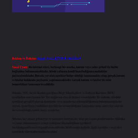
Reklam ve İletişim:
Skype: live:.cid.575569c608265c69
Yasal Uyarı:
Bu internet sitesi, herhangi bir marka, kurum veya şahıs şirketi ile hiçbir
bağlantısı bulunmamaktadır. Sitede yalnızca kendi hazırladığımız makaleler
paylaşılmaktadır. Burada yer alan içerikler haber niteliği taşımamakta olup, gerçek kurum
ve kişiler hakkında paylaşım yapılmamaktadır. Gerçek kurum ve kişiler ile isim
benzerlikleri tamamen tesadüfidir.
Sitemiz, 5651 Sayılı Kanun gereğince Bilgi Teknolojileri ve İletişim Kurumu (BTK)
tarafından onaylanmış bir Yer Sağlayıcı olarak hizmet vermektedir. Bu nedenle, sitedeki
içerikleri proaktif olarak denetleme veya araştırma yükümlülüğümüz bulunmamaktadır.
Ancak, üyelerimiz yazdıkları içeriklerin sorumluluğunu taşımakta olup, siteye üye olarak
bu sorumluluğu kabul etmiş sayılırlar.
Sitemiz, kar amacı gütmeyen ve tamamen ücretsiz bir bilgi paylaşım platformudur. Hukuka
ve yasal düzenlemelere aykırı olduğunu düşündüğünüz içerikleri,
backlinkpanelicomtr@gmail.com
adresine bildirmeniz halinde, ilgili içerikler yasal süre
içerisinde sitemizden kaldırılacaktır.