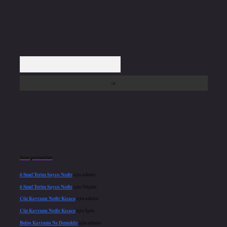
Arama
Son yorumlar
6 Sınıf Terim Sayısı Nedir
için
admin
6 Sınıf Terim Sayısı Nedir
için
Nilgün
Cüz Kavramı Nedir Kısaca
için
admin
Cüz Kavramı Nedir Kısaca
için
İpek
Buluş Kavramı Ne Demektir
için
admin