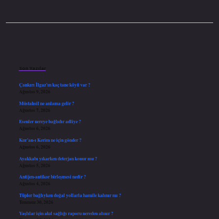
Sidebar
Son Yazılar
Çankırı İlgaz’ın kaç tane köyü var ?
Ağustos 9, 2026
Müstahsil ne anlama gelir ?
Ağustos 7, 2026
Esenler nereye bağlıdır adliye ?
Ağustos 6, 2026
Kur’an-ı Kerim ne için gönder ?
Ağustos 6, 2026
Ayakkabı yıkarken deterjan konur mu ?
Ağustos 5, 2026
Antijen-antikor birleşmesi nedir ?
Ağustos 4, 2026
Tüpler bağlıyken doğal yollarla hamile kalınır mı ?
Temmuz 30, 2026
Yaşlılar için akıl sağlığı raporu nereden alınır ?