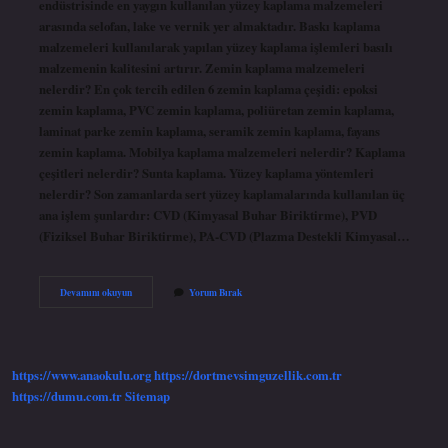
endüstrisinde en yaygın kullanılan yüzey kaplama malzemeleri
arasında selofan, lake ve vernik yer almaktadır. Baskı kaplama
malzemeleri kullanılarak yapılan yüzey kaplama işlemleri basılı
malzemenin kalitesini artırır. Zemin kaplama malzemeleri
nelerdir? En çok tercih edilen 6 zemin kaplama çeşidi: epoksi
zemin kaplama, PVC zemin kaplama, poliüretan zemin kaplama,
laminat parke zemin kaplama, seramik zemin kaplama, fayans
zemin kaplama. Mobilya kaplama malzemeleri nelerdir? Kaplama
çeşitleri nelerdir? Sunta kaplama. Yüzey kaplama yöntemleri
nelerdir? Son zamanlarda sert yüzey kaplamalarında kullanılan üç
ana işlem şunlardır: CVD (Kimyasal Buhar Biriktirme), PVD
(Fiziksel Buhar Biriktirme), PA-CVD (Plazma Destekli Kimyasal…
Yüzey
Devamını okuyun
Yorum Bırak
Kaplama
Malzemeleri
Nelerdir
https://www.anaokulu.org
https://dortmevsimguzellik.com.tr
https://dumu.com.tr
Sitemap