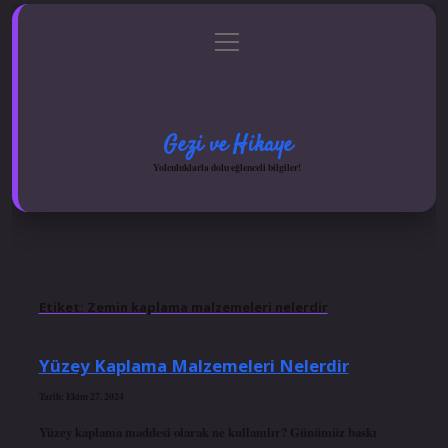
menüyü
Anasayfa
Gizlilik Politikası
Yasal Uyarı
aç
Hakkımızda
Gezi ve Hikaye
Yolculuklarla dolu eğlenceli bilgiler!
Etiket:
Zemin kaplama malzemeleri nelerdir
Yüzey Kaplama Malzemeleri Nelerdir
Tarih: Ekim 27, 2024
Yüzey kaplama maddesi olarak ne kullanılır? Günümüz baskı