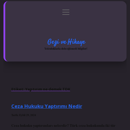
menüyü
Anasayfa
Gizlilik Politikası
Yasal Uyarı
aç
Hakkımızda
Gezi ve Hikaye
Yolculuklarla dolu eğlenceli bilgiler!
Etiket:
Yaptırım ne demek TDK
Ceza Hukuku Yaptırımı Nedir
Tarih: Eylül 29, 2024
Ceza hukuku yaptırımları nelerdir? Türk ceza hukukunda iki tür