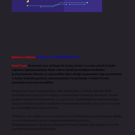
Reklam ve İletişim:
Skype: live:.cid.575569c608265c69
Yasal Uyarı:
Bu internet sitesi, herhangi bir marka, kurum veya şahıs şirketi ile hiçbir
bağlantısı bulunmamaktadır. Sitede yalnızca kendi hazırladığımız makaleler
paylaşılmaktadır. Burada yer alan içerikler haber niteliği taşımamakta olup, gerçek kurum
ve kişiler hakkında paylaşım yapılmamaktadır. Gerçek kurum ve kişiler ile isim
benzerlikleri tamamen tesadüfidir.
Sitemiz, 5651 Sayılı Kanun gereğince Bilgi Teknolojileri ve İletişim Kurumu (BTK)
tarafından onaylanmış bir Yer Sağlayıcı olarak hizmet vermektedir. Bu nedenle, sitedeki
içerikleri proaktif olarak denetleme veya araştırma yükümlülüğümüz bulunmamaktadır.
Ancak, üyelerimiz yazdıkları içeriklerin sorumluluğunu taşımakta olup, siteye üye olarak
bu sorumluluğu kabul etmiş sayılırlar.
Sitemiz, kar amacı gütmeyen ve tamamen ücretsiz bir bilgi paylaşım platformudur. Hukuka
ve yasal düzenlemelere aykırı olduğunu düşündüğünüz içerikleri,
backlinkpanelicomtr@gmail.com
adresine bildirmeniz halinde, ilgili içerikler yasal süre
içerisinde sitemizden kaldırılacaktır.