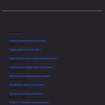
Sidebar
Son Yazılar
Ayakkabı yıkarken deterjan konur mu ?
Ağustos 5, 2026
Antijen-antikor birleşmesi nedir ?
Ağustos 4, 2026
Tüpler bağlıyken doğal yollarla hamile kalınır mı ?
Temmuz 30, 2026
Yaşlılar için akıl sağlığı raporu nereden alınır ?
Temmuz 25, 2026
Kişisel koruyucu donanım neden önemlidir ?
Temmuz 25, 2026
Basketbolda 6. adam ne anlama gelir ?
Temmuz 21, 2026
Yeni Söz gazetesi hangi gruba aittir ?
Temmuz 15, 2026
Windows 11’de kontrol paneli nasıl açılır ?