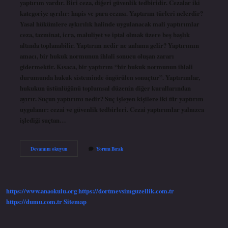
yaptırım vardır. Biri ceza, diğeri güvenlik tedbiridir. Cezalar iki
kategoriye ayrılır: hapis ve para cezası. Yaptırım türleri nelerdir?
Yasal hükümlere aykırılık halinde uygulanacak mali yaptırımlar
ceza, tazminat, icra, maluliyet ve iptal olmak üzere beş başlık
altında toplanabilir. Yaptırım nedir ne anlama gelir? Yaptırımın
amacı, bir hukuk normunun ihlali sonucu oluşan zararı
gidermektir. Kısaca, bir yaptırım “bir hukuk normunun ihlali
durumunda hukuk sisteminde öngörülen sonuçtur”. Yaptırımlar,
hukukun üstünlüğünü toplumsal düzenin diğer kurallarından
ayırır. Suçun yaptırımı nedir? Suç işleyen kişilere iki tür yaptırım
uygulanır: cezai ve güvenlik tedbirleri. Cezai yaptırımlar yalnızca
işlediği suçtan…
Ceza
Devamını okuyun
Yorum Bırak
Hukuku
Yaptırımı
Nedir
https://www.anaokulu.org
https://dortmevsimguzellik.com.tr
https://dumu.com.tr
Sitemap