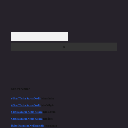
Arama
Son yorumlar
6 Sınıf Terim Sayısı Nedir
için
admin
6 Sınıf Terim Sayısı Nedir
için
Nilgün
Cüz Kavramı Nedir Kısaca
için
admin
Cüz Kavramı Nedir Kısaca
için
İpek
Buluş Kavramı Ne Demektir
için
admin