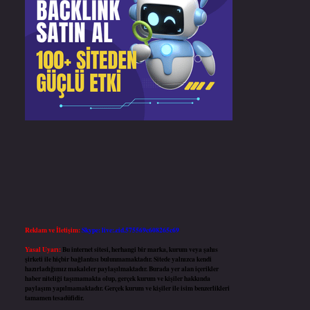
Reklam ve İletişim:
Skype: live:.cid.575569c608265c69
Yasal Uyarı:
Bu internet sitesi, herhangi bir marka, kurum veya şahıs
şirketi ile hiçbir bağlantısı bulunmamaktadır. Sitede yalnızca kendi
hazırladığımız makaleler paylaşılmaktadır. Burada yer alan içerikler
haber niteliği taşımamakta olup, gerçek kurum ve kişiler hakkında
paylaşım yapılmamaktadır. Gerçek kurum ve kişiler ile isim benzerlikleri
tamamen tesadüfidir.