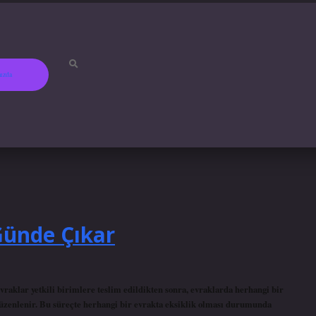
ızda
betci
hiltonbet
ilbet gir
Günde Çıkar
vraklar yetkili birimlere teslim edildikten sonra, evraklarda herhangi bir
üzenlenir. Bu süreçte herhangi bir evrakta eksiklik olması durumunda