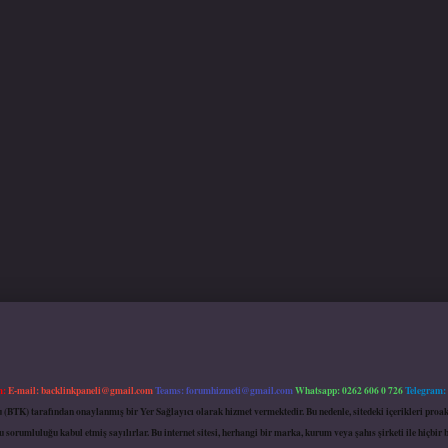
m:
E-mail:
backlinkpaneli@gmail.com
Teams:
forumhizmeti@gmail.com
Whatsapp: 0262 606 0 726
Telegram:
mu (BTK) tarafından onaylanmış bir Yer Sağlayıcı olarak hizmet vermektedir. Bu nedenle, sitedeki içerikleri 
 sorumluluğu kabul etmiş sayılırlar. Bu internet sitesi, herhangi bir marka, kurum veya şahıs şirketi ile hiçbi