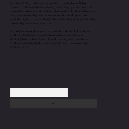
Sitemiz, 5651 Sayılı Kanun gereğince Bilgi Teknolojileri ve İletişim
Kurumu (BTK) tarafından onaylanmış bir Yer Sağlayıcı olarak hizmet
vermektedir. Bu nedenle, sitedeki içerikleri proaktif olarak denetleme veya
araştırma yükümlülüğümüz bulunmamaktadır. Ancak, üyelerimiz
yazdıkları içeriklerin sorumluluğunu taşımakta olup, siteye üye olarak bu
sorumluluğu kabul etmiş sayılırlar.
Sitemiz, kar amacı gütmeyen ve tamamen ücretsiz bir bilgi paylaşım
platformudur. Hukuka ve yasal düzenlemelere aykırı olduğunu
düşündüğünüz içerikleri,
backlinkpanelicomtr@gmail.com
adresine
bildirmeniz halinde, ilgili içerikler yasal süre içerisinde sitemizden
kaldırılacaktır.
Arama