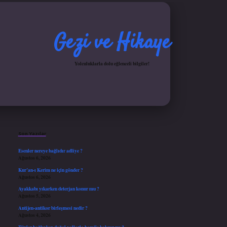
Gezi ve Hikaye
Yolculuklarla dolu eğlenceli bilgiler!
Sidebar
iş yap
ilbet.online
Betexper giriş adresi güncellendi
betexper.xyz
hiltonbet güncel gir
Son Yazılar
Esenler nereye bağlıdır adliye ?
Ağustos 6, 2026
Kur’an-ı Kerim ne için gönder ?
Ağustos 6, 2026
Ayakkabı yıkarken deterjan konur mu ?
Ağustos 5, 2026
Antijen-antikor birleşmesi nedir ?
Ağustos 4, 2026
Tüpler bağlıyken doğal yollarla hamile kalınır mı ?