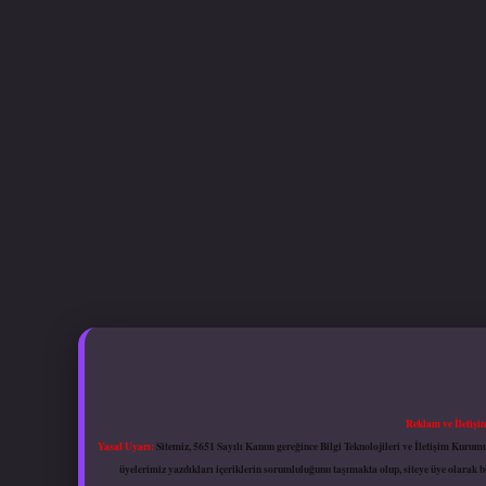
Reklam ve İletişi
Yasal Uyarı:
Sitemiz, 5651 Sayılı Kanun gereğince Bilgi Teknolojileri ve İletişim Kuru
üyelerimiz yazdıkları içeriklerin sorumluluğunu taşımakta olup, siteye üye olarak bu