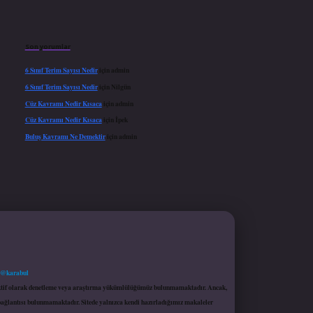
Son yorumlar
6 Sınıf Terim Sayısı Nedir
için
admin
6 Sınıf Terim Sayısı Nedir
için
Nilgün
Cüz Kavramı Nedir Kısaca
için
admin
Cüz Kavramı Nedir Kısaca
için
İpek
Buluş Kavramı Ne Demektir
için
admin
 @karabul
proaktif olarak denetleme veya araştırma yükümlülüğümüz bulunmamaktadır. Ancak,
r bağlantısı bulunmamaktadır. Sitede yalnızca kendi hazırladığımız makaleler