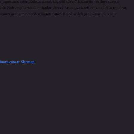
ri yapmanızı ister. Ruhsat almak kaç gün sürer? Hizmetin verilme süresi:
ektir. Ruhsat çıkartmak ne kadar sürer? Aracınızı tescil ettirmek için randevu
ınızı aynı gün noterden alabilirsiniz. Belediyeden proje onayı ne kadar
/dumu.com.tr
Sitemap