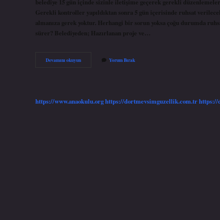
belediye 15 gün içinde sizinle iletişime geçerek gerekli düzenlemele
Gerekli kontroller yapıldıktan sonra 5 gün içerisinde ruhsat verilec
almanıza gerek yoktur. Herhangi bir sorun yoksa çoğu durumda ruhsat
sürer? Belediyeden; Hazırlanan proje ve…
Belediyeden
Devamını okuyun
Yorum Bırak
Ruhsat
Kaç
Günde
Çıkar
https://www.anaokulu.org
https://dortmevsimguzellik.com.tr
https:/