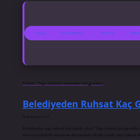
Anasayfa
Gizlilik Politikası
Yasal Uyarı
Hakkım
Etiket:
Yapı ruhsatı nereden sorgulanır
Belediyeden Ruhsat Kaç 
Tarih: Kasım 5, 2024
Belediyeden yapı ruhsatı kaç günde çıkar? Yapı ruhsatı için gerekli e
hata veya eksiklik olmaması durumunda 30 gün içinde yapı ruhsatı d