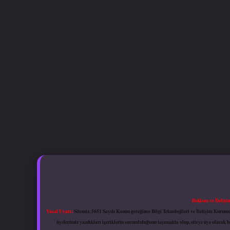
Reklam ve İletişi
Yasal Uyarı:
Sitemiz, 5651 Sayılı Kanun gereğince Bilgi Teknolojileri ve İletişim Kuru
üyelerimiz yazdıkları içeriklerin sorumluluğunu taşımakta olup, siteye üye olarak bu