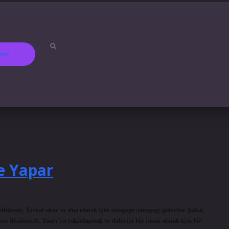
ızda
betci
hiltonbet
e Yapar
nlenir, Tevrat okur ve dua etmek için sinagoga (sinagog) giderler. Şabat,
mızı düşünmek, Tanrı’ya yakınlaşmak ve daha iyi bir insan olmak için bir