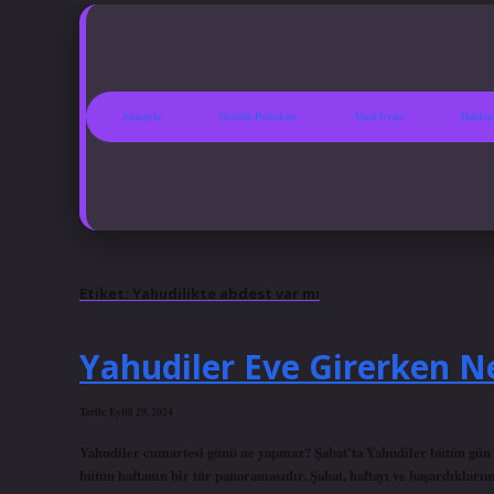
Anasayfa
Gizlilik Politikası
Yasal Uyarı
Hakkım
Etiket:
Yahudilikte abdest var mı
Yahudiler Eve Girerken N
Tarih: Eylül 29, 2024
Yahudiler cumartesi günü ne yapmaz? Şabat’ta Yahudiler bütün gün di
bütün haftanın bir tür panoramasıdır. Şabat, haftayı ve başardıkları