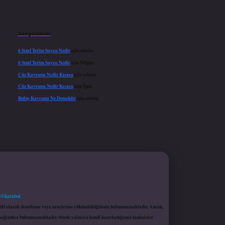
Son yorumlar
6 Sınıf Terim Sayısı Nedir
için
admin
6 Sınıf Terim Sayısı Nedir
için
Nilgün
Cüz Kavramı Nedir Kısaca
için
admin
Cüz Kavramı Nedir Kısaca
için
İpek
Buluş Kavramı Ne Demektir
için
admin
 @karabul
proaktif olarak denetleme veya araştırma yükümlülüğümüz bulunmamaktadır. Ancak,
r bağlantısı bulunmamaktadır. Sitede yalnızca kendi hazırladığımız makaleler