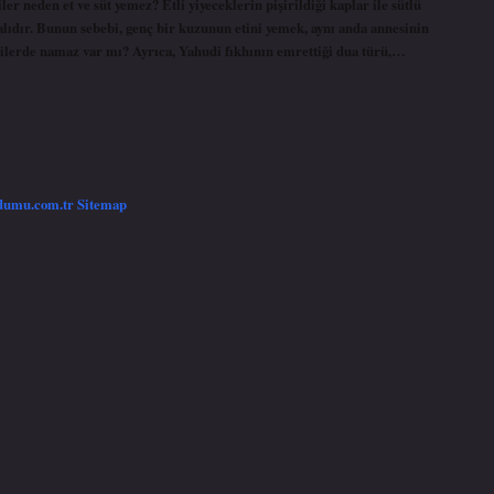
ler neden et ve süt yemez? Etli yiyeceklerin pişirildiği kaplar ile sütlü
lmalıdır. Bunun sebebi, genç bir kuzunun etini yemek, aynı anda annesinin
dilerde namaz var mı? Ayrıca, Yahudi fıkhının emrettiği dua türü,…
/dumu.com.tr
Sitemap