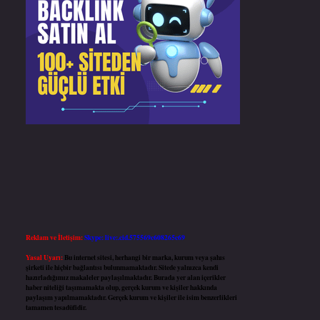
Reklam ve İletişim:
Skype: live:.cid.575569c608265c69
Yasal Uyarı:
Bu internet sitesi, herhangi bir marka, kurum veya şahıs
şirketi ile hiçbir bağlantısı bulunmamaktadır. Sitede yalnızca kendi
hazırladığımız makaleler paylaşılmaktadır. Burada yer alan içerikler
haber niteliği taşımamakta olup, gerçek kurum ve kişiler hakkında
paylaşım yapılmamaktadır. Gerçek kurum ve kişiler ile isim benzerlikleri
tamamen tesadüfidir.