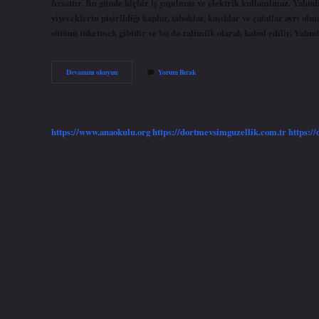
fırsattır. Bu günde hiçbir iş yapılmaz ve elektrik kullanılmaz. Yahudi
yiyeceklerin pişirildiği kaplar, tabaklar, kaşıklar ve çatallar ayrı o
sütünü tüketmek gibidir ve bu da zalimlik olarak kabul edilir. Yahu
Yahudiler
Devamını okuyun
Yorum Bırak
Eve
Girerken
Ne
Yapar
https://www.anaokulu.org
https://dortmevsimguzellik.com.tr
https:/