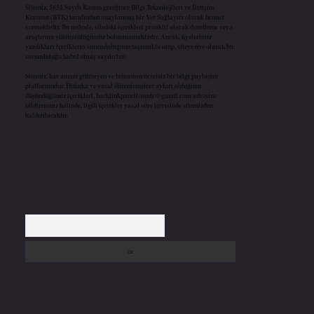
Sitemiz, 5651 Sayılı Kanun gereğince Bilgi Teknolojileri ve İletişim
Kurumu (BTK) tarafından onaylanmış bir Yer Sağlayıcı olarak hizmet
vermektedir. Bu nedenle, sitedeki içerikleri proaktif olarak denetleme veya
araştırma yükümlülüğümüz bulunmamaktadır. Ancak, üyelerimiz
yazdıkları içeriklerin sorumluluğunu taşımakta olup, siteye üye olarak bu
sorumluluğu kabul etmiş sayılırlar.
Sitemiz, kar amacı gütmeyen ve tamamen ücretsiz bir bilgi paylaşım
platformudur. Hukuka ve yasal düzenlemelere aykırı olduğunu
düşündüğünüz içerikleri,
backlinkpanelicomtr@gmail.com
adresine
bildirmeniz halinde, ilgili içerikler yasal süre içerisinde sitemizden
kaldırılacaktır.
Arama