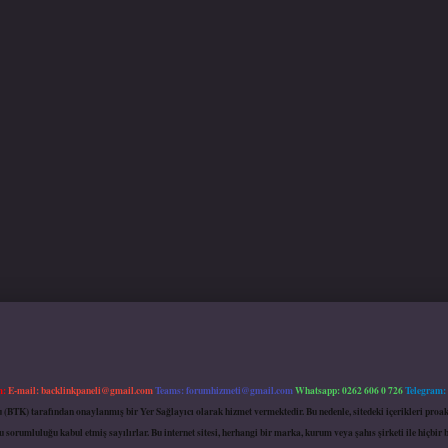
m:
E-mail:
backlinkpaneli@gmail.com
Teams:
forumhizmeti@gmail.com
Whatsapp: 0262 606 0 726
Telegram:
mu (BTK) tarafından onaylanmış bir Yer Sağlayıcı olarak hizmet vermektedir. Bu nedenle, sitedeki içerikleri 
 sorumluluğu kabul etmiş sayılırlar. Bu internet sitesi, herhangi bir marka, kurum veya şahıs şirketi ile hiçbi