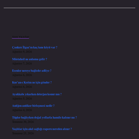
Sidebar
Son Yazılar
Çankırı İlgaz’ın kaç tane köyü var ?
Ağustos 9, 2026
Müstahsil ne anlama gelir ?
Ağustos 7, 2026
Esenler nereye bağlıdır adliye ?
Ağustos 6, 2026
Kur’an-ı Kerim ne için gönder ?
Ağustos 6, 2026
Ayakkabı yıkarken deterjan konur mu ?
Ağustos 5, 2026
Antijen-antikor birleşmesi nedir ?
Ağustos 4, 2026
Tüpler bağlıyken doğal yollarla hamile kalınır mı ?
Temmuz 30, 2026
Yaşlılar için akıl sağlığı raporu nereden alınır ?
Temmuz 25, 2026