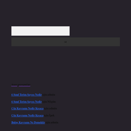
Arama
Son yorumlar
6 Sınıf Terim Sayısı Nedir
için
admin
6 Sınıf Terim Sayısı Nedir
için
Nilgün
Cüz Kavramı Nedir Kısaca
için
admin
Cüz Kavramı Nedir Kısaca
için
İpek
Buluş Kavramı Ne Demektir
için
admin