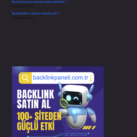
Kişisel koruyucu donanım neden önemlidir ?
Temmuz 25, 2026
Basketbolda 6. adam ne anlama gelir ?
Temmuz 21, 2026