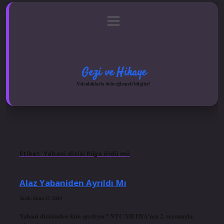
menüyü
Anasayfa
Gizlilik Politikası
Yasal Uyarı
aç
Hakkımızda
Gezi ve Hikaye
Yolculuklarla dolu eğlenceli bilgiler!
Etiket:
Yabani dizisi Rüya öldü mü
Alaz Yabaniden Ayrıldı Mı
Tarih: Ekim 27, 2024
Yabani dizisinden kim ayrılıyor? NTC MEDYA’nın 2. sezonuyla