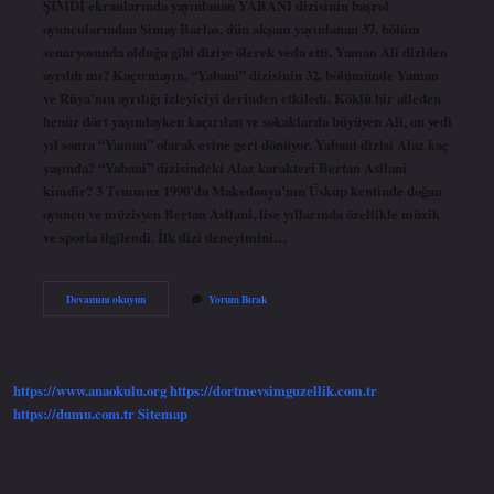
ŞİMDİ ekranlarında yayınlanan YABANI dizisinin başrol
oyuncularından Simay Barlas, dün akşam yayınlanan 37. bölüm
senaryosunda olduğu gibi diziye ölerek veda etti. Yaman Ali diziden
ayrıldı mı? Kaçırmayın. “Yabani” dizisinin 32. bölümünde Yaman
ve Rüya’nın ayrılığı izleyiciyi derinden etkiledi. Köklü bir aileden
henüz dört yaşındayken kaçırılan ve sokaklarda büyüyen Ali, on yedi
yıl sonra “Yaman” olarak evine geri dönüyor. Yabani dizisi Alaz kaç
yaşında? “Yabani” dizisindeki Alaz karakteri Bertan Asllani
kimdir? 3 Temmuz 1990’da Makedonya’nın Üsküp kentinde doğan
oyuncu ve müzisyen Bertan Asllani, lise yıllarında özellikle müzik
ve sporla ilgilendi. İlk dizi deneyimini…
Alaz
Devamını okuyun
Yorum Bırak
Yabaniden
Ayrıldı
Mı
https://www.anaokulu.org
https://dortmevsimguzellik.com.tr
https://dumu.com.tr
Sitemap