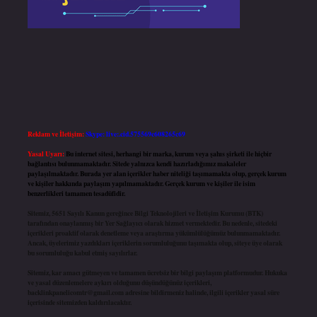
Reklam ve İletişim:
Skype: live:.cid.575569c608265c69
Yasal Uyarı:
Bu internet sitesi, herhangi bir marka, kurum veya şahıs şirketi ile hiçbir
bağlantısı bulunmamaktadır. Sitede yalnızca kendi hazırladığımız makaleler
paylaşılmaktadır. Burada yer alan içerikler haber niteliği taşımamakta olup, gerçek kurum
ve kişiler hakkında paylaşım yapılmamaktadır. Gerçek kurum ve kişiler ile isim
benzerlikleri tamamen tesadüfidir.
Sitemiz, 5651 Sayılı Kanun gereğince Bilgi Teknolojileri ve İletişim Kurumu (BTK)
tarafından onaylanmış bir Yer Sağlayıcı olarak hizmet vermektedir. Bu nedenle, sitedeki
içerikleri proaktif olarak denetleme veya araştırma yükümlülüğümüz bulunmamaktadır.
Ancak, üyelerimiz yazdıkları içeriklerin sorumluluğunu taşımakta olup, siteye üye olarak
bu sorumluluğu kabul etmiş sayılırlar.
Sitemiz, kar amacı gütmeyen ve tamamen ücretsiz bir bilgi paylaşım platformudur. Hukuka
ve yasal düzenlemelere aykırı olduğunu düşündüğünüz içerikleri,
backlinkpanelicomtr@gmail.com
adresine bildirmeniz halinde, ilgili içerikler yasal süre
içerisinde sitemizden kaldırılacaktır.