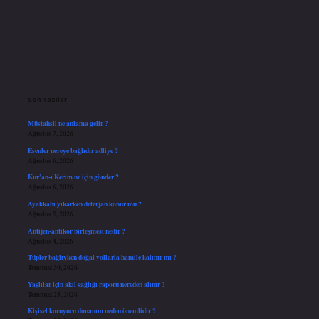
Sidebar
Son Yazılar
Müstahsil ne anlama gelir ?
Ağustos 7, 2026
Esenler nereye bağlıdır adliye ?
Ağustos 6, 2026
Kur’an-ı Kerim ne için gönder ?
Ağustos 6, 2026
Ayakkabı yıkarken deterjan konur mu ?
Ağustos 5, 2026
Antijen-antikor birleşmesi nedir ?
Ağustos 4, 2026
Tüpler bağlıyken doğal yollarla hamile kalınır mı ?
Temmuz 30, 2026
Yaşlılar için akıl sağlığı raporu nereden alınır ?
Temmuz 25, 2026
Kişisel koruyucu donanım neden önemlidir ?