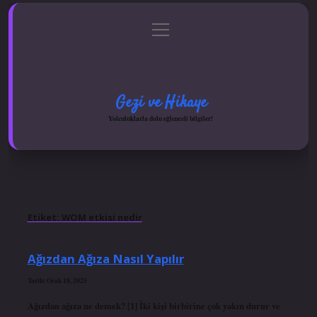
menüyü
Anasayfa
Gizlilik Politikası
Yasal Uyarı
aç
Hakkımızda
Gezi ve Hikaye
Yolculuklarla dolu eğlenceli bilgiler!
Etiket:
WOM etkisi nedir
Ağızdan Ağıza Nasıl Yapılır
Tarih: Ocak 18, 2025
Ağızdan ağıza ne demek? [1] İki kişi birbirine çok yakın durur ve