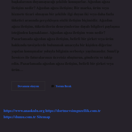
başkalarının duyamayacağı şekilde konuşurlar. Ağızdan ağıza
iletişim nedir? Ağızdan ağıza iletişim; Bir marka, ürün veya
hizmete ticari olmayan bir şekilde ilgi duyan iki veya daha fazla
tüketici arasında gerçekleşen sözlü iletişim biçimidir. Ağızdan
ağıza iletişim, tüketicilerin deneyimlerine dayalı bilgileri paylaşma
isteğinden kaynaklanır. Ağızdan ağıza iletişim wom nedir?
Pazarlamada ağızdan ağıza iletişim, belirli bir şirket veya ürün
hakkında tavsiyelerde bulunmak amacıyla bir kişiden diğerine
yapılan konuşmalar yoluyla bilginin serbestçe yayılmasıdır. SumUp
Invoices ile faturalarınızı ücretsiz oluşturun, gönderin ve takip
edin. Pazarlamada ağızdan ağıza iletişim, belirli bir şirket veya
ürün…
Ağızdan
Devamını okuyun
Yorum Bırak
Ağıza
Nasıl
Yapılır
https://www.anaokulu.org
https://dortmevsimguzellik.com.tr
https://dumu.com.tr
Sitemap