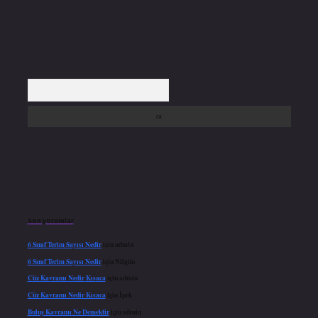
Arama
Son yorumlar
6 Sınıf Terim Sayısı Nedir
için
admin
6 Sınıf Terim Sayısı Nedir
için
Nilgün
Cüz Kavramı Nedir Kısaca
için
admin
Cüz Kavramı Nedir Kısaca
için
İpek
Buluş Kavramı Ne Demektir
için
admin