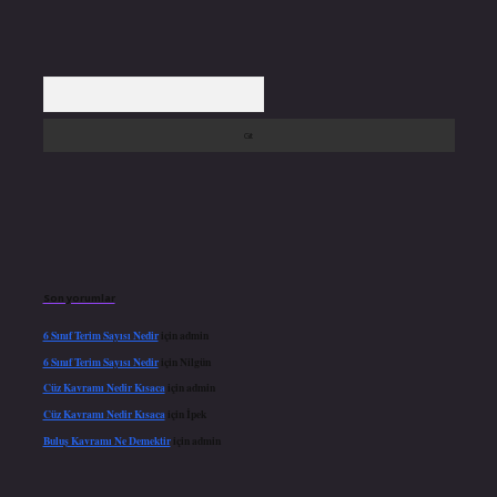
Arama
Son yorumlar
6 Sınıf Terim Sayısı Nedir
için
admin
6 Sınıf Terim Sayısı Nedir
için
Nilgün
Cüz Kavramı Nedir Kısaca
için
admin
Cüz Kavramı Nedir Kısaca
için
İpek
Buluş Kavramı Ne Demektir
için
admin