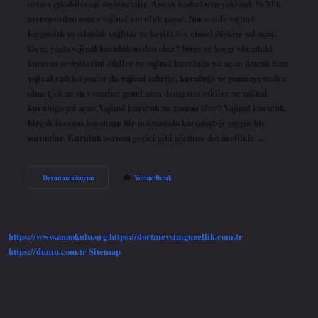
ortaya çıkabileceği söylenebilir. Ancak kadınların yaklaşık %30’u
menopozdan sonra vajinal kuruluk yaşar. Normalde vajinal
kayganlık ve ıslaklık sağlıklı ve keyifli bir cinsel ilişkiye yol açar.
Genç yaşta vajinal kuruluk neden olur? Stres ve kaygı vücuttaki
hormon seviyelerini etkiler ve vajinal kuruluğa yol açar. Ancak bazı
vajinal enfeksiyonlar da vajinal tahrişe, kuruluğa ve yanmaya neden
olur. Çok az su vücudun genel nem dengesini etkiler ve vajinal
kuruluğa yol açar. Vajinal kuruluk ne zaman olur? Vajinal kuruluk,
birçok insanın hayatının bir noktasında karşılaştığı yaygın bir
sorundur. Kuruluk sorunu geçici gibi görünse de; özellikle…
Vajinal
Devamını okuyun
Yorum Bırak
Kuruluk
Hangi
Yaşta
Olur
https://www.anaokulu.org
https://dortmevsimguzellik.com.tr
https://dumu.com.tr
Sitemap