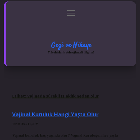
menüyü
Anasayfa
Gizlilik Politikası
Yasal Uyarı
aç
Hakkımızda
Gezi ve Hikaye
Yolculuklarla dolu eğlenceli bilgiler!
Etiket:
Vajinada sürekli ıslaklık neden olur
Vajinal Kuruluk Hangi Yaşta Olur
Tarih: Ocak 11, 2025
Vajinal kuruluk kaç yaşında olur? Vajinal kuruluğun her yaşta