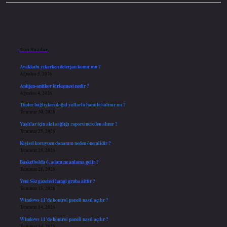
Sidebar
Son Yazılar
Ayakkabı yıkarken deterjan konur mu ?
Ağustos 5, 2026
Antijen-antikor birleşmesi nedir ?
Ağustos 4, 2026
Tüpler bağlıyken doğal yollarla hamile kalınır mı ?
Temmuz 30, 2026
Yaşlılar için akıl sağlığı raporu nereden alınır ?
Temmuz 25, 2026
Kişisel koruyucu donanım neden önemlidir ?
Temmuz 25, 2026
Basketbolda 6. adam ne anlama gelir ?
Temmuz 21, 2026
Yeni Söz gazetesi hangi gruba aittir ?
Temmuz 15, 2026
Windows 11’de kontrol paneli nasıl açılır ?
Temmuz 14, 2026
Windows 11’de kontrol paneli nasıl açılır ?
Temmuz 14, 2026