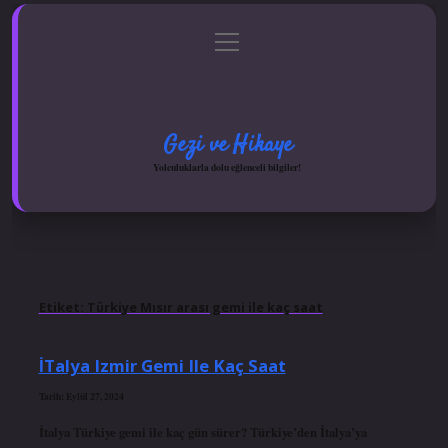
menüyü
Anasayfa
Gizlilik Politikası
Yasal Uyarı
aç
Hakkımızda
Gezi ve Hikaye
Yolculuklarla dolu eğlenceli bilgiler!
Etiket:
Türkiye Mısır arası gemi ile kaç saat
İTalya Izmir Gemi Ile Kaç Saat
Tarih: Eylül 27, 2024
İtalya Türkiye gemi ile kaç gün sürer? Türkiye’den İtalya’ya