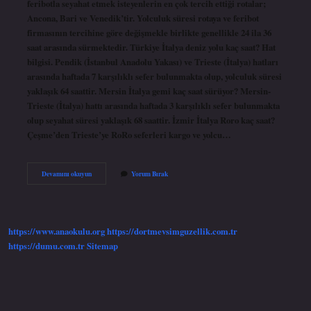
feribotla seyahat etmek isteyenlerin en çok tercih ettiği rotalar;
Ancona, Bari ve Venedik’tir. Yolculuk süresi rotaya ve feribot
firmasının tercihine göre değişmekle birlikte genellikle 24 ila 36
saat arasında sürmektedir. Türkiye İtalya deniz yolu kaç saat? Hat
bilgisi. Pendik (İstanbul Anadolu Yakası) ve Trieste (İtalya) hatları
arasında haftada 7 karşılıklı sefer bulunmakta olup, yolculuk süresi
yaklaşık 64 saattir. Mersin İtalya gemi kaç saat sürüyor? Mersin-
Trieste (İtalya) hattı arasında haftada 3 karşılıklı sefer bulunmakta
olup seyahat süresi yaklaşık 68 saattir. İzmir İtalya Roro kaç saat?
Çeşme’den Trieste’ye RoRo seferleri kargo ve yolcu…
İTalya
Devamını okuyun
Yorum Bırak
Izmir
Gemi
Ile
Kaç
Saat
https://www.anaokulu.org
https://dortmevsimguzellik.com.tr
https://dumu.com.tr
Sitemap