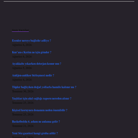
Sidebar
Son Yazılar
Esenler nereye bağlıdır adliye ?
Ağustos 6, 2026
Kur’an-ı Kerim ne için gönder ?
Ağustos 6, 2026
Ayakkabı yıkarken deterjan konur mu ?
Ağustos 5, 2026
Antijen-antikor birleşmesi nedir ?
Ağustos 4, 2026
Tüpler bağlıyken doğal yollarla hamile kalınır mı ?
Temmuz 30, 2026
Yaşlılar için akıl sağlığı raporu nereden alınır ?
Temmuz 25, 2026
Kişisel koruyucu donanım neden önemlidir ?
Temmuz 25, 2026
Basketbolda 6. adam ne anlama gelir ?
Temmuz 21, 2026
Yeni Söz gazetesi hangi gruba aittir ?
Temmuz 15, 2026