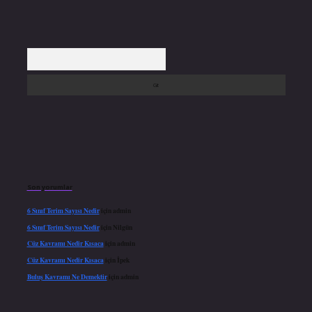
Arama
Son yorumlar
6 Sınıf Terim Sayısı Nedir
için
admin
6 Sınıf Terim Sayısı Nedir
için
Nilgün
Cüz Kavramı Nedir Kısaca
için
admin
Cüz Kavramı Nedir Kısaca
için
İpek
Buluş Kavramı Ne Demektir
için
admin