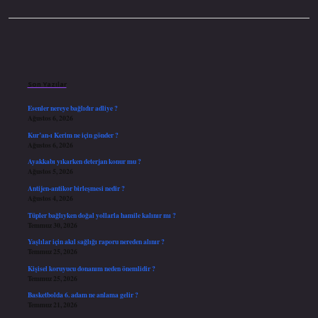
Sidebar
Son Yazılar
Esenler nereye bağlıdır adliye ?
Ağustos 6, 2026
Kur’an-ı Kerim ne için gönder ?
Ağustos 6, 2026
Ayakkabı yıkarken deterjan konur mu ?
Ağustos 5, 2026
Antijen-antikor birleşmesi nedir ?
Ağustos 4, 2026
Tüpler bağlıyken doğal yollarla hamile kalınır mı ?
Temmuz 30, 2026
Yaşlılar için akıl sağlığı raporu nereden alınır ?
Temmuz 25, 2026
Kişisel koruyucu donanım neden önemlidir ?
Temmuz 25, 2026
Basketbolda 6. adam ne anlama gelir ?
Temmuz 21, 2026