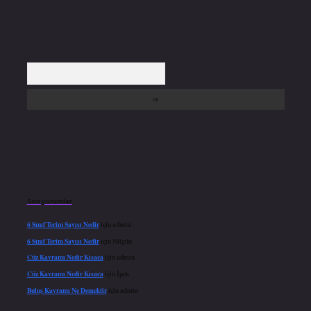
Arama
Son yorumlar
6 Sınıf Terim Sayısı Nedir
için
admin
6 Sınıf Terim Sayısı Nedir
için
Nilgün
Cüz Kavramı Nedir Kısaca
için
admin
Cüz Kavramı Nedir Kısaca
için
İpek
Buluş Kavramı Ne Demektir
için
admin