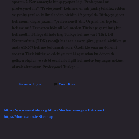
sporcu. 2. Kar amacıyla bir şey yapan kişi. Profesyonel mi
profesyonel mi? “Profesyonel” kelimesi en sık yanlış telaffuz edilen
ve yanlış yazılan kelimelerden biridir. 19. yüzyılda Türkçeye giren
kelimenin doğru yazımı “professionell”dir. Orjinal Türkçe bir
kelime mi? Fransızca kökenli kelimeden Türkçeye çevrilmiş bir
kelimedir. Türkçe dilinde kaç Türkçe kelime var? Türk Dil
Kurumu’nun (TDK) yaptığı bir incelemeye göre, güncel sözlükte şu
anda 616.767 kelime bulunmaktadır. Özellikle onarım dönemi
sonrası Türk kültür ve edebiyat tarihi açısından bu dönemde
gelişen olaylar ve edebi eserlerle ilgili kelimeler başlangıç ​​noktası
olarak alınmıştır. Profesyonel Türkçe…
Profesyonel
Devamını okuyun
Yorum Bırak
Türkçe
Kelime
Mi
https://www.anaokulu.org
https://dortmevsimguzellik.com.tr
https://dumu.com.tr
Sitemap