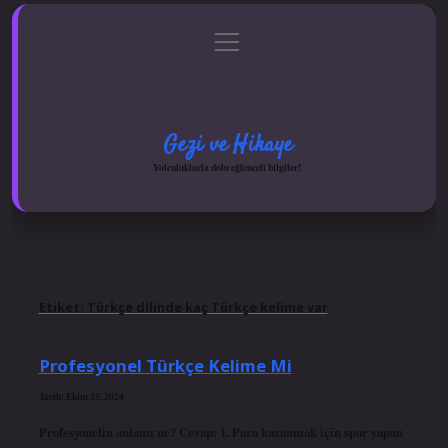
menüyü
Anasayfa
Gizlilik Politikası
Yasal Uyarı
aç
Hakkımızda
Gezi ve Hikaye
Yolculuklarla dolu eğlenceli bilgiler!
Etiket:
Türkçe dilinde kaç Türkçe kelime var
Profesyonel Türkçe Kelime Mi
Tarih: Ekim 25, 2024
Profesyonelin anlamı ne? Cevap: 1. Para kazanmak için spor yapan