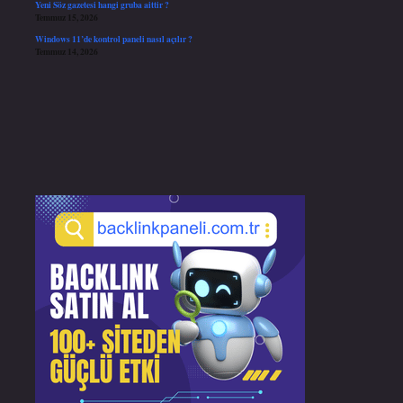
Yeni Söz gazetesi hangi gruba aittir ?
Temmuz 15, 2026
Windows 11’de kontrol paneli nasıl açılır ?
Temmuz 14, 2026