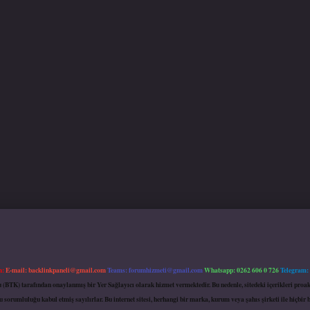
m:
E-mail:
backlinkpaneli@gmail.com
Teams:
forumhizmeti@gmail.com
Whatsapp: 0262 606 0 726
Telegram:
mu (BTK) tarafından onaylanmış bir Yer Sağlayıcı olarak hizmet vermektedir. Bu nedenle, sitedeki içerikleri 
 sorumluluğu kabul etmiş sayılırlar. Bu internet sitesi, herhangi bir marka, kurum veya şahıs şirketi ile hiçbi