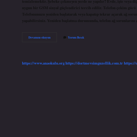
temizlemektir. Şebeke çekmeyen yerde ne yapılır? Evde, işte veya di
uygun bir GSM sinyal güçlendirici tercih edilir. Telefon çekim güc
Telefonunuzu yeniden başlatarak veya kapatıp tekrar açarak ağ sorun
yapabilirsiniz. Yeniden başlatma durumunda, telefon ağ sorunlarını
Telefon
Devamını okuyun
Yorum Bırak
Şebekesi
Nasıl
Güçlendirilir
https://www.anaokulu.org
https://dortmevsimguzellik.com.tr
https:/