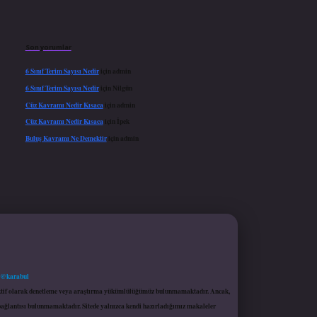
Son yorumlar
6 Sınıf Terim Sayısı Nedir
için
admin
6 Sınıf Terim Sayısı Nedir
için
Nilgün
Cüz Kavramı Nedir Kısaca
için
admin
Cüz Kavramı Nedir Kısaca
için
İpek
Buluş Kavramı Ne Demektir
için
admin
 @karabul
proaktif olarak denetleme veya araştırma yükümlülüğümüz bulunmamaktadır. Ancak,
r bağlantısı bulunmamaktadır. Sitede yalnızca kendi hazırladığımız makaleler