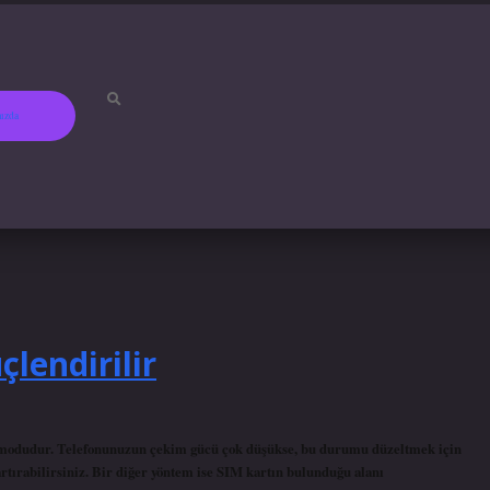
ızda
betci
hiltonbet
ilbet gir
lendirilir
 modudur. Telefonunuzun çekim gücü çok düşükse, bu durumu düzeltmek için
tırabilirsiniz. Bir diğer yöntem ise SIM kartın bulunduğu alanı