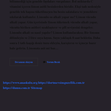
bilinmediği için genelde faydaları vurgulanır. Bol miktarda C
vitamini içeren limon asitli besinlerden biridir. Ekşi tadı nedeniyle
genelde tek başına tüketilmeyen bu besin salatalara ve yemeklere
sıkılarak kullanılır. Limonlu su alkali yapar mı? Limon vücudu
alkali yapar. Gün içerisinde limon tüketmek vücudu alkali yapar,
vücutta biriken asitleri uzaklaştırır ve pH seviyesini dengeler.
Limonlu alkali su nasıl yapılır? Limon kullanılacaksa; Bir limonu
dilimleyin ve 2 litre suya koyun. Suyu yaklaşık 8 saat bekletin. Daha
sonra 1 tatlı kaşığı deniz tuzu ekleyin, karıştırın ve içmeye hazır
hale getirin. Limonata asit mi baz…
Limonlu
Devamını okuyun
Yorum Bırak
Su
Asidik
Mi
Bazik
Mi
https://www.anaokulu.org
https://dortmevsimguzellik.com.tr
https://dumu.com.tr
Sitemap