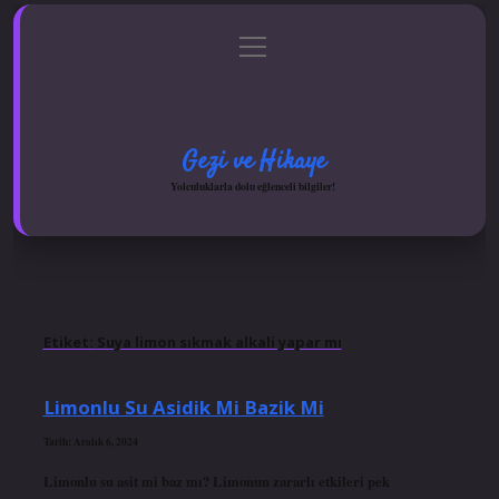
menüyü
Anasayfa
Gizlilik Politikası
Yasal Uyarı
aç
Hakkımızda
Gezi ve Hikaye
Yolculuklarla dolu eğlenceli bilgiler!
Etiket:
Suya limon sıkmak alkali yapar mı
Limonlu Su Asidik Mi Bazik Mi
Tarih: Aralık 6, 2024
Limonlu su asit mi baz mı? Limonun zararlı etkileri pek