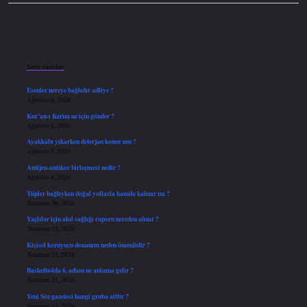
Sidebar
Son Yazılar
Esenler nereye bağlıdır adliye ?
Ağustos 6, 2026
Kur’an-ı Kerim ne için gönder ?
Ağustos 6, 2026
Ayakkabı yıkarken deterjan konur mu ?
Ağustos 5, 2026
Antijen-antikor birleşmesi nedir ?
Ağustos 4, 2026
Tüpler bağlıyken doğal yollarla hamile kalınır mı ?
Temmuz 30, 2026
Yaşlılar için akıl sağlığı raporu nereden alınır ?
Temmuz 25, 2026
Kişisel koruyucu donanım neden önemlidir ?
Temmuz 25, 2026
Basketbolda 6. adam ne anlama gelir ?
Temmuz 21, 2026
Yeni Söz gazetesi hangi gruba aittir ?
Temmuz 15, 2026