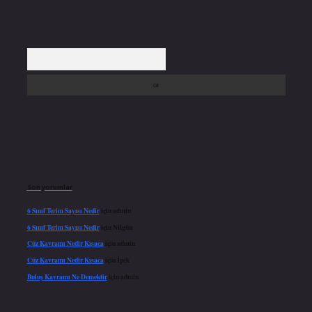
Arama
Son yorumlar
6 Sınıf Terim Sayısı Nedir
için
admin
6 Sınıf Terim Sayısı Nedir
için
Nilgün
Cüz Kavramı Nedir Kısaca
için
admin
Cüz Kavramı Nedir Kısaca
için
İpek
Buluş Kavramı Ne Demektir
için
admin