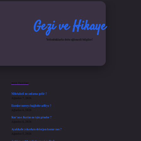
Gezi ve Hikaye
Yolculuklarla dolu eğlenceli bilgiler!
Sidebar
iş yap
ilbet.online
Betexper giriş adresi güncellendi
betexper.xyz
hiltonbet güncel gir
Son Yazılar
Müstahsil ne anlama gelir ?
Ağustos 7, 2026
Esenler nereye bağlıdır adliye ?
Ağustos 6, 2026
Kur’an-ı Kerim ne için gönder ?
Ağustos 6, 2026
Ayakkabı yıkarken deterjan konur mu ?
Ağustos 5, 2026
Antijen-antikor birleşmesi nedir ?