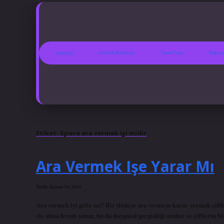
Anasayfa
Gizlilik Politikası
Yasal Uyarı
Hakkım
Etiket:
Spora ara vermek iyi midir
Ara Vermek Işe Yarar Mı
Tarih: Kasım 10, 2024
Ara vermek iyi gelir mi? Bir ilişkiye ara vermeye karar vermek çiftlere
ele alma fırsatı sunar, bu da duygusal gerginliği azaltır ve çiftlerin