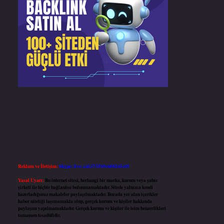
Reklam ve İletişim:
Skype: live:.cid.575569c608265c69
Yasal Uyarı:
Bu internet sitesi, herhangi bir marka, kurum veya şahıs
şirketi ile hiçbir bağlantısı bulunmamaktadır. Sitede yalnızca kendi
hazırladığımız makaleler paylaşılmaktadır. Burada yer alan içerikler
haber niteliği taşımamakta olup, gerçek kurum ve kişiler hakkında
paylaşım yapılmamaktadır. Gerçek kurum ve kişiler ile isim benzerlikleri
tamamen tesadüfidir.