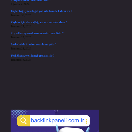
Ağustos 4, 2026
Tüpler bağlıyken doğal yollarla hamile kalınır mı ?
Temmuz 30, 2026
Yaşlılar için akıl sağlığı raporu nereden alınır ?
Temmuz 25, 2026
Kişisel koruyucu donanım neden önemlidir ?
Temmuz 25, 2026
Basketbolda 6. adam ne anlama gelir ?
Temmuz 21, 2026
Yeni Söz gazetesi hangi gruba aittir ?
Temmuz 15, 2026