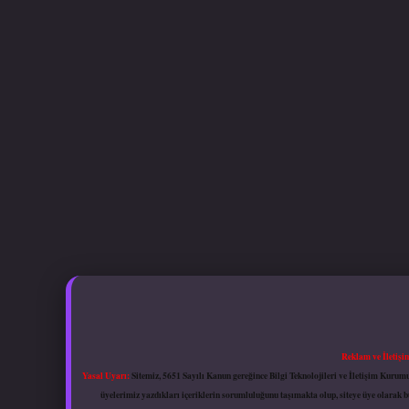
Reklam ve İletişi
Yasal Uyarı:
Sitemiz, 5651 Sayılı Kanun gereğince Bilgi Teknolojileri ve İletişim Kuru
üyelerimiz yazdıkları içeriklerin sorumluluğunu taşımakta olup, siteye üye olarak bu