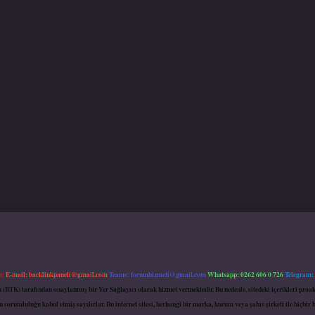
m:
E-mail:
backlinkpaneli@gmail.com
Teams:
forumhizmeti@gmail.com
Whatsapp: 0262 606 0 726
Telegram:
mu (BTK) tarafından onaylanmış bir Yer Sağlayıcı olarak hizmet vermektedir. Bu nedenle, sitedeki içerikleri 
 sorumluluğu kabul etmiş sayılırlar. Bu internet sitesi, herhangi bir marka, kurum veya şahıs şirketi ile hiçbi