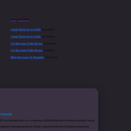
Son yorumlar
6 Sınıf Terim Sayısı Nedir
için
admin
6 Sınıf Terim Sayısı Nedir
için
Nilgün
Cüz Kavramı Nedir Kısaca
için
admin
Cüz Kavramı Nedir Kısaca
için
İpek
Buluş Kavramı Ne Demektir
için
admin
 @karabul
proaktif olarak denetleme veya araştırma yükümlülüğümüz bulunmamaktadır. Ancak,
r bağlantısı bulunmamaktadır. Sitede yalnızca kendi hazırladığımız makaleler