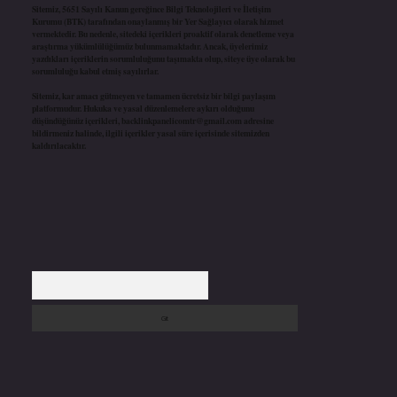
Sitemiz, 5651 Sayılı Kanun gereğince Bilgi Teknolojileri ve İletişim
Kurumu (BTK) tarafından onaylanmış bir Yer Sağlayıcı olarak hizmet
vermektedir. Bu nedenle, sitedeki içerikleri proaktif olarak denetleme veya
araştırma yükümlülüğümüz bulunmamaktadır. Ancak, üyelerimiz
yazdıkları içeriklerin sorumluluğunu taşımakta olup, siteye üye olarak bu
sorumluluğu kabul etmiş sayılırlar.
Sitemiz, kar amacı gütmeyen ve tamamen ücretsiz bir bilgi paylaşım
platformudur. Hukuka ve yasal düzenlemelere aykırı olduğunu
düşündüğünüz içerikleri,
backlinkpanelicomtr@gmail.com
adresine
bildirmeniz halinde, ilgili içerikler yasal süre içerisinde sitemizden
kaldırılacaktır.
Arama