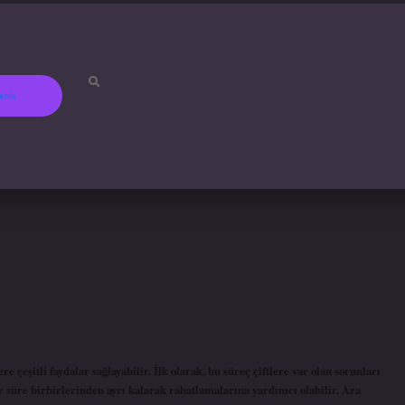
ızda
betci
hiltonbet
ilbet gir
 çeşitli faydalar sağlayabilir. İlk olarak, bu süreç çiftlere var olan sorunları
 bir süre birbirlerinden ayrı kalarak rahatlamalarına yardımcı olabilir. Ara