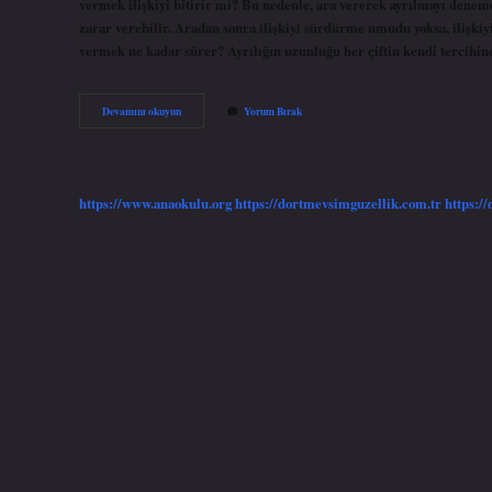
vermek ilişkiyi bitirir mi? Bu nedenle, ara vererek ayrılmayı denem
zarar verebilir. Aradan sonra ilişkiyi sürdürme umudu yoksa, ilişk
vermek ne kadar sürer? Ayrılığın uzunluğu her çiftin kendi tercihine
Ara
Devamını okuyun
Yorum Bırak
Vermek
Işe
Yarar
Mı
https://www.anaokulu.org
https://dortmevsimguzellik.com.tr
https:/