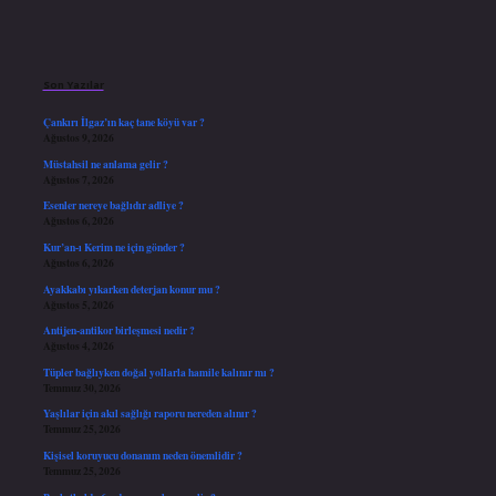
Sidebar
Son Yazılar
Çankırı İlgaz’ın kaç tane köyü var ?
Ağustos 9, 2026
Müstahsil ne anlama gelir ?
Ağustos 7, 2026
Esenler nereye bağlıdır adliye ?
Ağustos 6, 2026
Kur’an-ı Kerim ne için gönder ?
Ağustos 6, 2026
Ayakkabı yıkarken deterjan konur mu ?
Ağustos 5, 2026
Antijen-antikor birleşmesi nedir ?
Ağustos 4, 2026
Tüpler bağlıyken doğal yollarla hamile kalınır mı ?
Temmuz 30, 2026
Yaşlılar için akıl sağlığı raporu nereden alınır ?
Temmuz 25, 2026
Kişisel koruyucu donanım neden önemlidir ?
Temmuz 25, 2026