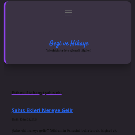
menüyü
Anasayfa
Gizlilik Politikası
Yasal Uyarı
aç
Hakkımızda
Gezi ve Hikaye
Yolculuklarla dolu eğlenceli bilgiler!
Etiket:
Siz hangi şahıs eki
Şahıs Ekleri Nereye Gelir
Tarih: Ekim 21, 2024
Şahıs eki nereye gelir? Yüklemin öznesini belirten ek, kişisel ek