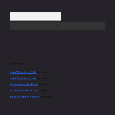
Arama
Son yorumlar
6 Sınıf Terim Sayısı Nedir
için
admin
6 Sınıf Terim Sayısı Nedir
için
Nilgün
Cüz Kavramı Nedir Kısaca
için
admin
Cüz Kavramı Nedir Kısaca
için
İpek
Buluş Kavramı Ne Demektir
için
admin