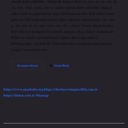
olarak ifade edilebilir. Türkçede kişisel ekler m, -im, -n, -in, -sin, -k,
-iz, -niz, -nizi, -siniz, -ler ve -sinler olarak ifade edilebilir. Kişisel
ekler tekil ve çoğul olmak üzere iki kısma ayrılır. Kişi ekleri isme
gelir mi? Bu bağlamda şu kişi ekleri dikkate alınmalıydı: ‘-m, -im, -
n, -in, -sin, -k, -iz, -niz, -nizi, -siz, -ler, -sinler’ Genel olarak kişiler
kişi ekleri aracılığıyla bu şekilde anlaşılır. Kişi ekleri cümlelerde
fiiller ve isimler için kullanılır. Şahıs ekleri kip midir?
Dilbilgisinde, ruh hali bir fiilin kökünün veya gövdesinin zamana,
yargıya veya niyete göre…
Şahıs
Devamını okuyun
Yorum Bırak
Ekleri
Nereye
Gelir
https://www.anaokulu.org
https://dortmevsimguzellik.com.tr
https://dumu.com.tr
Sitemap