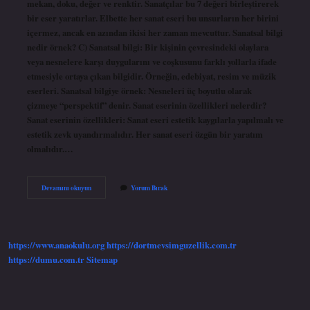
mekan, doku, değer ve renktir. Sanatçılar bu 7 değeri birleştirerek
bir eser yaratırlar. Elbette her sanat eseri bu unsurların her birini
içermez, ancak en azından ikisi her zaman mevcuttur. Sanatsal bilgi
nedir örnek? C) Sanatsal bilgi: Bir kişinin çevresindeki olaylara
veya nesnelere karşı duygularını ve coşkusunu farklı yollarla ifade
etmesiyle ortaya çıkan bilgidir. Örneğin, edebiyat, resim ve müzik
eserleri. Sanatsal bilgiye örnek: Nesneleri üç boyutlu olarak
çizmeye “perspektif” denir. Sanat eserinin özellikleri nelerdir?
Sanat eserinin özellikleri: Sanat eseri estetik kaygılarla yapılmalı ve
estetik zevk uyandırmalıdır. Her sanat eseri özgün bir yaratım
olmalıdır.…
Sanat
Devamını okuyun
Yorum Bırak
Bilgisi
Özellikleri
Nelerdir
https://www.anaokulu.org
https://dortmevsimguzellik.com.tr
https://dumu.com.tr
Sitemap