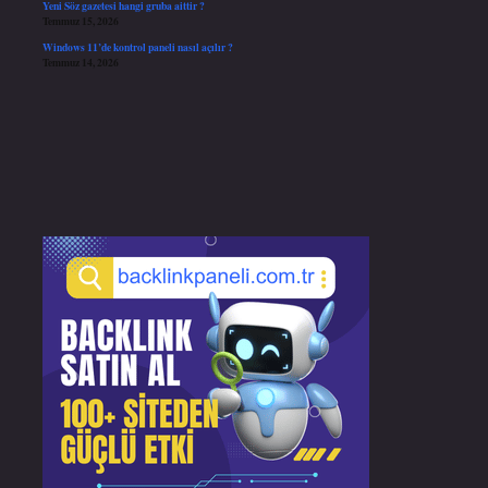
Yeni Söz gazetesi hangi gruba aittir ?
Temmuz 15, 2026
Windows 11’de kontrol paneli nasıl açılır ?
Temmuz 14, 2026