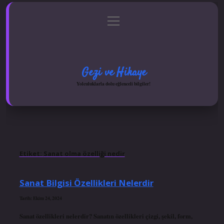
menüyü
Anasayfa
Gizlilik Politikası
Yasal Uyarı
aç
Hakkımızda
Gezi ve Hikaye
Yolculuklarla dolu eğlenceli bilgiler!
Etiket:
Sanat olma özelliği nedir
Sanat Bilgisi Özellikleri Nelerdir
Tarih: Ekim 24, 2024
Sanat özellikleri nelerdir? Sanatın özellikleri çizgi, şekil, form,