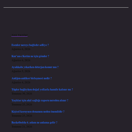
Sidebar
Son Yazılar
Esenler nereye bağlıdır adliye ?
Ağustos 6, 2026
Kur’an-ı Kerim ne için gönder ?
Ağustos 6, 2026
Ayakkabı yıkarken deterjan konur mu ?
Ağustos 5, 2026
Antijen-antikor birleşmesi nedir ?
Ağustos 4, 2026
Tüpler bağlıyken doğal yollarla hamile kalınır mı ?
Temmuz 30, 2026
Yaşlılar için akıl sağlığı raporu nereden alınır ?
Temmuz 25, 2026
Kişisel koruyucu donanım neden önemlidir ?
Temmuz 25, 2026
Basketbolda 6. adam ne anlama gelir ?
Temmuz 21, 2026