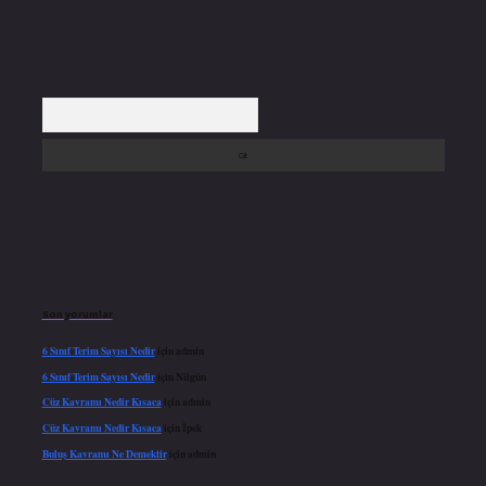
Arama
Son yorumlar
6 Sınıf Terim Sayısı Nedir
için
admin
6 Sınıf Terim Sayısı Nedir
için
Nilgün
Cüz Kavramı Nedir Kısaca
için
admin
Cüz Kavramı Nedir Kısaca
için
İpek
Buluş Kavramı Ne Demektir
için
admin