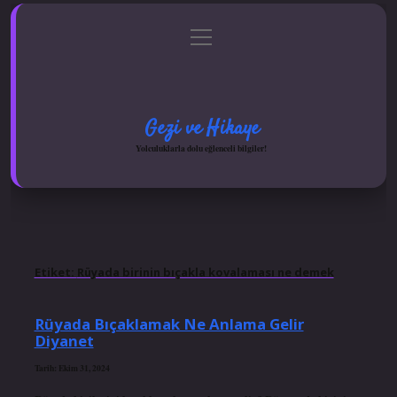
menüyü
Anasayfa
Gizlilik Politikası
Yasal Uyarı
aç
Hakkımızda
Gezi ve Hikaye
Yolculuklarla dolu eğlenceli bilgiler!
Etiket:
Rüyada birinin bıçakla kovalaması ne demek
Rüyada Bıçaklamak Ne Anlama Gelir
Diyanet
Tarih: Ekim 31, 2024