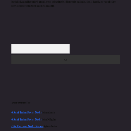
backlinkpanelicomtr@gmail.com
adresine bildirmeniz halinde, ilgili içerikler yasal süre
içerisinde sitemizden kaldırılacaktır.
Arama
Son yorumlar
6 Sınıf Terim Sayısı Nedir
için
admin
6 Sınıf Terim Sayısı Nedir
için
Nilgün
Cüz Kavramı Nedir Kısaca
için
admin