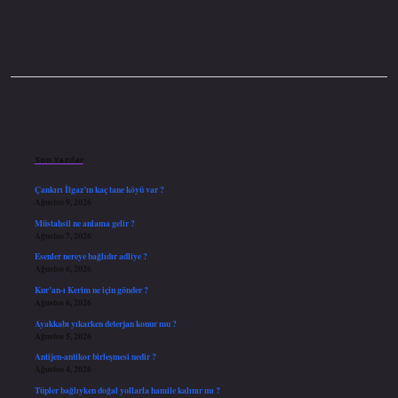
Sidebar
Son Yazılar
Çankırı İlgaz’ın kaç tane köyü var ?
Ağustos 9, 2026
Müstahsil ne anlama gelir ?
Ağustos 7, 2026
Esenler nereye bağlıdır adliye ?
Ağustos 6, 2026
Kur’an-ı Kerim ne için gönder ?
Ağustos 6, 2026
Ayakkabı yıkarken deterjan konur mu ?
Ağustos 5, 2026
Antijen-antikor birleşmesi nedir ?
Ağustos 4, 2026
Tüpler bağlıyken doğal yollarla hamile kalınır mı ?