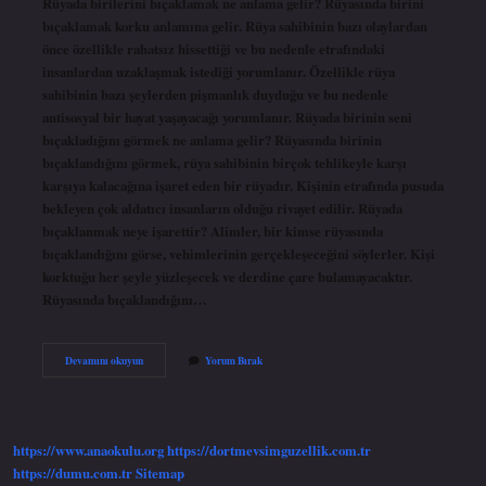
Rüyada birilerini bıçaklamak ne anlama gelir? Rüyasında birini
bıçaklamak korku anlamına gelir. Rüya sahibinin bazı olaylardan
önce özellikle rahatsız hissettiği ve bu nedenle etrafındaki
insanlardan uzaklaşmak istediği yorumlanır. Özellikle rüya
sahibinin bazı şeylerden pişmanlık duyduğu ve bu nedenle
antisosyal bir hayat yaşayacağı yorumlanır. Rüyada birinin seni
bıçakladığını görmek ne anlama gelir? Rüyasında birinin
bıçaklandığını görmek, rüya sahibinin birçok tehlikeyle karşı
karşıya kalacağına işaret eden bir rüyadır. Kişinin etrafında pusuda
bekleyen çok aldatıcı insanların olduğu rivayet edilir. Rüyada
bıçaklanmak neye işarettir? Alimler, bir kimse rüyasında
bıçaklandığını görse, vehimlerinin gerçekleşeceğini söylerler. Kişi
korktuğu her şeyle yüzleşecek ve derdine çare bulamayacaktır.
Rüyasında bıçaklandığını…
Rüyada
Devamını okuyun
Yorum Bırak
Bıçaklamak
Ne
Anlama
Gelir
Diyanet
https://www.anaokulu.org
https://dortmevsimguzellik.com.tr
https://dumu.com.tr
Sitemap