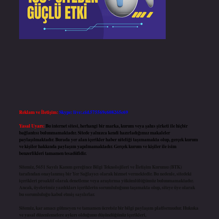
Reklam ve İletişim:
Skype: live:.cid.575569c608265c69
Yasal Uyarı:
Bu internet sitesi, herhangi bir marka, kurum veya şahıs şirketi ile hiçbir
bağlantısı bulunmamaktadır. Sitede yalnızca kendi hazırladığımız makaleler
paylaşılmaktadır. Burada yer alan içerikler haber niteliği taşımamakta olup, gerçek kurum
ve kişiler hakkında paylaşım yapılmamaktadır. Gerçek kurum ve kişiler ile isim
benzerlikleri tamamen tesadüfidir.
Sitemiz, 5651 Sayılı Kanun gereğince Bilgi Teknolojileri ve İletişim Kurumu (BTK)
tarafından onaylanmış bir Yer Sağlayıcı olarak hizmet vermektedir. Bu nedenle, sitedeki
içerikleri proaktif olarak denetleme veya araştırma yükümlülüğümüz bulunmamaktadır.
Ancak, üyelerimiz yazdıkları içeriklerin sorumluluğunu taşımakta olup, siteye üye olarak
bu sorumluluğu kabul etmiş sayılırlar.
Sitemiz, kar amacı gütmeyen ve tamamen ücretsiz bir bilgi paylaşım platformudur. Hukuka
ve yasal düzenlemelere aykırı olduğunu düşündüğünüz içerikleri,