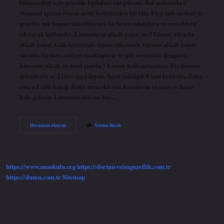
bilinmediği için genelde faydaları vurgulanır. Bol miktarda C
vitamini içeren limon asitli besinlerden biridir. Ekşi tadı nedeniyle
genelde tek başına tüketilmeyen bu besin salatalara ve yemeklere
sıkılarak kullanılır. Limonlu su alkali yapar mı? Limon vücudu
alkali yapar. Gün içerisinde limon tüketmek vücudu alkali yapar,
vücutta biriken asitleri uzaklaştırır ve pH seviyesini dengeler.
Limonlu alkali su nasıl yapılır? Limon kullanılacaksa; Bir limonu
dilimleyin ve 2 litre suya koyun. Suyu yaklaşık 8 saat bekletin. Daha
sonra 1 tatlı kaşığı deniz tuzu ekleyin, karıştırın ve içmeye hazır
hale getirin. Limonata asit mi baz…
Limonlu
Devamını okuyun
Yorum Bırak
Su
Asidik
Mi
Bazik
Mi
https://www.anaokulu.org
https://dortmevsimguzellik.com.tr
https://dumu.com.tr
Sitemap