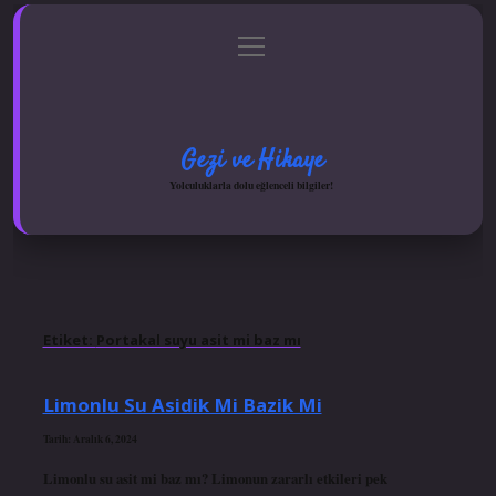
menüyü
Anasayfa
Gizlilik Politikası
Yasal Uyarı
aç
Hakkımızda
Gezi ve Hikaye
Yolculuklarla dolu eğlenceli bilgiler!
Etiket:
Portakal suyu asit mi baz mı
Limonlu Su Asidik Mi Bazik Mi
Tarih: Aralık 6, 2024
Limonlu su asit mi baz mı? Limonun zararlı etkileri pek