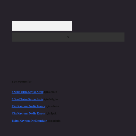
Arama
Son yorumlar
6 Sınıf Terim Sayısı Nedir
için
admin
6 Sınıf Terim Sayısı Nedir
için
Nilgün
Cüz Kavramı Nedir Kısaca
için
admin
Cüz Kavramı Nedir Kısaca
için
İpek
Buluş Kavramı Ne Demektir
için
admin