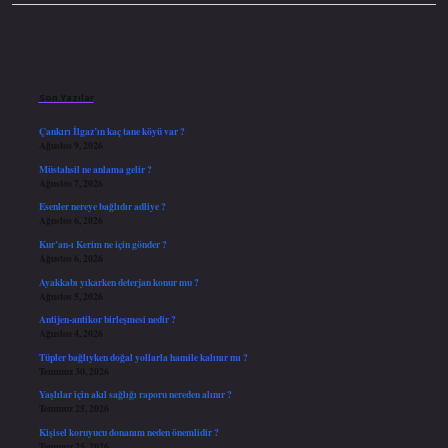
Sidebar
Son Yazılar
Çankırı İlgaz’ın kaç tane köyü var ?
Ağustos 9, 2026
Müstahsil ne anlama gelir ?
Ağustos 7, 2026
Esenler nereye bağlıdır adliye ?
Ağustos 6, 2026
Kur’an-ı Kerim ne için gönder ?
Ağustos 6, 2026
Ayakkabı yıkarken deterjan konur mu ?
Ağustos 5, 2026
Antijen-antikor birleşmesi nedir ?
Ağustos 4, 2026
Tüpler bağlıyken doğal yollarla hamile kalınır mı ?
Temmuz 30, 2026
Yaşlılar için akıl sağlığı raporu nereden alınır ?
Temmuz 25, 2026
Kişisel koruyucu donanım neden önemlidir ?
Temmuz 25, 2026