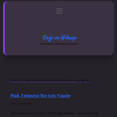
menüyü
Anasayfa
Gizlilik Politikası
Yasal Uyarı
aç
Hakkımızda
Gezi ve Hikaye
Yolculuklarla dolu eğlenceli bilgiler!
Etiket:
Plak tedavisi bittikten sonra ne yapılır
Plak Tedavisi Ne Için Yapılır
Tarih: Ocak 19, 2025
Plak tedavisi ne işe yarar? Şeffaf plak tedavisi, çarpık dişlerin