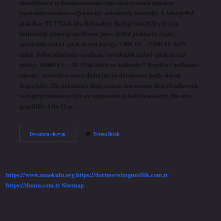
düzeltilmesi ve hizalanmasının yanı sıra çenenin yeniden
yapılandırılmasını sağlayan bir ortodontik tedavidir. 1 Adet şeffaf
plak Kaç TL? Türk Diş Hekimleri Birliği’nin 2022 yılı için
belirlediği gösterge tarifesine göre; Şeffaf plaklarla (light)
ortodontik tedavi (plak ücreti hariç): 7.000 TL – 7.560 TL KDV
dahil. Şeffaf plaklarla (medium) ortodontik tedavi (plak ücreti
hariç): 10.000 TL – 10. Plak ömrü ne kadardır? Tepsileri kullanma
süreniz, tedaviden sonra dişlerinizin durumuna bağlı olarak
değişebilir. Diş hekiminiz dişlerinizin durumunu değerlendirecek
ve tepsiyi takmanız için en uygun süreyi belirleyecektir. Bu süre
genellikle 6 ila 12 ay…
Plak
Devamını okuyun
Yorum Bırak
Tedavisi
Ne
Için
Yapılır
https://www.anaokulu.org
https://dortmevsimguzellik.com.tr
https://dumu.com.tr
Sitemap