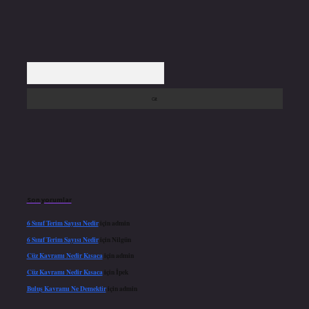
Arama
Son yorumlar
6 Sınıf Terim Sayısı Nedir
için
admin
6 Sınıf Terim Sayısı Nedir
için
Nilgün
Cüz Kavramı Nedir Kısaca
için
admin
Cüz Kavramı Nedir Kısaca
için
İpek
Buluş Kavramı Ne Demektir
için
admin