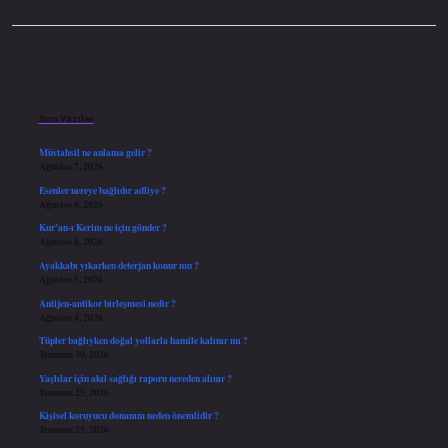
Sidebar
Son Yazılar
Müstahsil ne anlama gelir ?
Ağustos 7, 2026
Esenler nereye bağlıdır adliye ?
Ağustos 6, 2026
Kur’an-ı Kerim ne için gönder ?
Ağustos 6, 2026
Ayakkabı yıkarken deterjan konur mu ?
Ağustos 5, 2026
Antijen-antikor birleşmesi nedir ?
Ağustos 4, 2026
Tüpler bağlıyken doğal yollarla hamile kalınır mı ?
Temmuz 30, 2026
Yaşlılar için akıl sağlığı raporu nereden alınır ?
Temmuz 25, 2026
Kişisel koruyucu donanım neden önemlidir ?
Temmuz 25, 2026