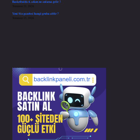
Basketbolda 6. adam ne anlama gelir ?
Temmuz 21, 2026
Yeni Söz gazetesi hangi gruba aittir ?
Temmuz 15, 2026