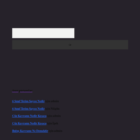
Arama
Son yorumlar
6 Sınıf Terim Sayısı Nedir
için
admin
6 Sınıf Terim Sayısı Nedir
için
Nilgün
Cüz Kavramı Nedir Kısaca
için
admin
Cüz Kavramı Nedir Kısaca
için
İpek
Buluş Kavramı Ne Demektir
için
admin