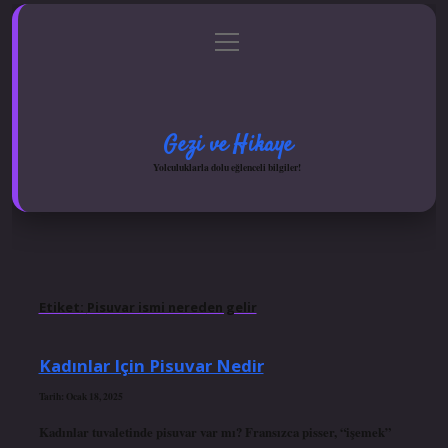
menüyü
Anasayfa
Gizlilik Politikası
Yasal Uyarı
aç
Hakkımızda
Gezi ve Hikaye
Yolculuklarla dolu eğlenceli bilgiler!
Etiket:
Pisuvar ismi nereden gelir
Kadınlar Için Pisuvar Nedir
Tarih: Ocak 18, 2025
Kadınlar tuvaletinde pisuvar var mı? Fransızca pisser, “işemek”