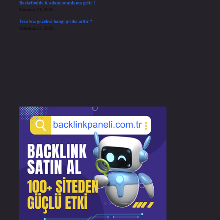
Basketbolda 6. adam ne anlama gelir ?
Temmuz 21, 2026
Yeni Söz gazetesi hangi gruba aittir ?
Temmuz 15, 2026