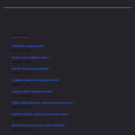
Sidebar
Son Yazılar
Müstahsil ne anlama gelir ?
Ağustos 7, 2026
Esenler nereye bağlıdır adliye ?
Ağustos 6, 2026
Kur’an-ı Kerim ne için gönder ?
Ağustos 6, 2026
Ayakkabı yıkarken deterjan konur mu ?
Ağustos 5, 2026
Antijen-antikor birleşmesi nedir ?
Ağustos 4, 2026
Tüpler bağlıyken doğal yollarla hamile kalınır mı ?
Temmuz 30, 2026
Yaşlılar için akıl sağlığı raporu nereden alınır ?
Temmuz 25, 2026
Kişisel koruyucu donanım neden önemlidir ?
Temmuz 25, 2026