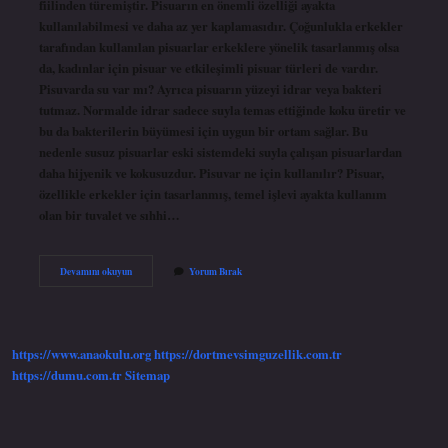
fiilinden türemiştir. Pisuarın en önemli özelliği ayakta
kullanılabilmesi ve daha az yer kaplamasıdır. Çoğunlukla erkekler
tarafından kullanılan pisuarlar erkeklere yönelik tasarlanmış olsa
da, kadınlar için pisuar ve etkileşimli pisuar türleri de vardır.
Pisuvarda su var mı? Ayrıca pisuarın yüzeyi idrar veya bakteri
tutmaz. Normalde idrar sadece suyla temas ettiğinde koku üretir ve
bu da bakterilerin büyümesi için uygun bir ortam sağlar. Bu
nedenle susuz pisuarlar eski sistemdeki suyla çalışan pisuarlardan
daha hijyenik ve kokusuzdur. Pisuvar ne için kullanılır? Pisuar,
özellikle erkekler için tasarlanmış, temel işlevi ayakta kullanım
olan bir tuvalet ve sıhhi…
Kadınlar
Devamını okuyun
Yorum Bırak
Için
Pisuvar
Nedir
https://www.anaokulu.org
https://dortmevsimguzellik.com.tr
https://dumu.com.tr
Sitemap