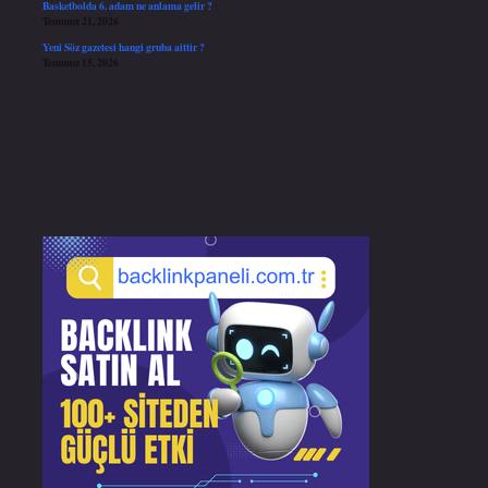
Basketbolda 6. adam ne anlama gelir ?
Temmuz 21, 2026
Yeni Söz gazetesi hangi gruba aittir ?
Temmuz 15, 2026