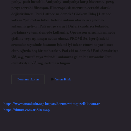
pathy, -pati: hastalık. Antipathy- antipathy: karşı hissetme. -pexy,
pexy: cerrahi fiksasyon. Histeropeksi: uterusun cerrahi olarak
değiştirilmesi. Pati Latince ne demek? Görkem İldaş | Latince
kökeni “pati” olan tutku, kelime anlamı olarak acı çekmek
anlamına geliyor. Pati ne işe yarar? Dişleri caydırıcı tedavide,
parlatma ve temizlemede kullanılır. Operasyon sırasında minede
çizilme veya aşınmaya neden olmaz. PROMİDA, içeriğindeki
aromalar sayesinde hastanın işlemi iyi tolere etmesine yardımcı
olur. Ağızda hoş bir tat bırakır. Pati eki ne demek? Pati (Sanskritçe:
पति, 𐬯𐬙) “usta” veya “efendi” anlamına gelen bir unvandır. Pati
(Sanskritçe: पति, 𐬯𐬙) kelimesi bugün…
Pati
Devamını okuyun
Yorum Bırak
Ne
Demek
Anatomi
https://www.anaokulu.org
https://dortmevsimguzellik.com.tr
https://dumu.com.tr
Sitemap