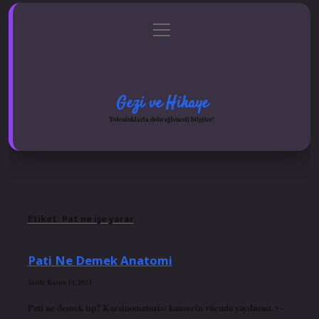
menüyü
Anasayfa
Gizlilik Politikası
Yasal Uyarı
aç
Hakkımızda
Gezi ve Hikaye
Yolculuklarla dolu eğlenceli bilgiler!
Etiket:
Pat ne işe yarar
Pati Ne Demek Anatomi
Tarih: Kasım 14, 2024
Pati ne demek tıp? Karsinomatozis: kanserin vücuda yayılması. • -