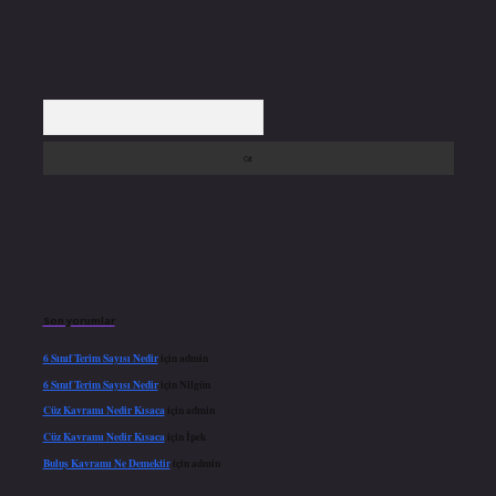
Arama
Son yorumlar
6 Sınıf Terim Sayısı Nedir
için
admin
6 Sınıf Terim Sayısı Nedir
için
Nilgün
Cüz Kavramı Nedir Kısaca
için
admin
Cüz Kavramı Nedir Kısaca
için
İpek
Buluş Kavramı Ne Demektir
için
admin