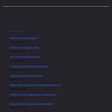
Sidebar
Son Yazılar
Müstahsil ne anlama gelir ?
Ağustos 7, 2026
Esenler nereye bağlıdır adliye ?
Ağustos 6, 2026
Kur’an-ı Kerim ne için gönder ?
Ağustos 6, 2026
Ayakkabı yıkarken deterjan konur mu ?
Ağustos 5, 2026
Antijen-antikor birleşmesi nedir ?
Ağustos 4, 2026
Tüpler bağlıyken doğal yollarla hamile kalınır mı ?
Temmuz 30, 2026
Yaşlılar için akıl sağlığı raporu nereden alınır ?
Temmuz 25, 2026
Kişisel koruyucu donanım neden önemlidir ?
Temmuz 25, 2026