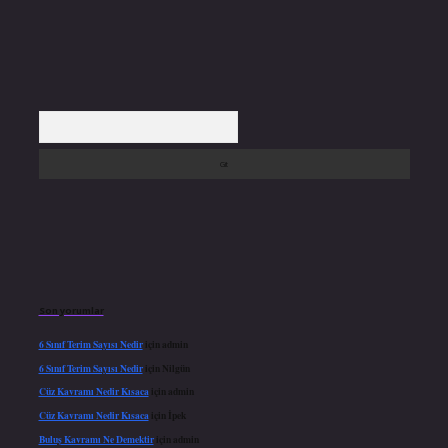
Arama
Son yorumlar
6 Sınıf Terim Sayısı Nedir
için
admin
6 Sınıf Terim Sayısı Nedir
için
Nilgün
Cüz Kavramı Nedir Kısaca
için
admin
Cüz Kavramı Nedir Kısaca
için
İpek
Buluş Kavramı Ne Demektir
için
admin