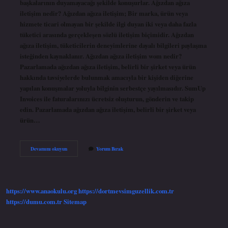
başkalarının duyamayacağı şekilde konuşurlar. Ağızdan ağıza
iletişim nedir? Ağızdan ağıza iletişim; Bir marka, ürün veya
hizmete ticari olmayan bir şekilde ilgi duyan iki veya daha fazla
tüketici arasında gerçekleşen sözlü iletişim biçimidir. Ağızdan
ağıza iletişim, tüketicilerin deneyimlerine dayalı bilgileri paylaşma
isteğinden kaynaklanır. Ağızdan ağıza iletişim wom nedir?
Pazarlamada ağızdan ağıza iletişim, belirli bir şirket veya ürün
hakkında tavsiyelerde bulunmak amacıyla bir kişiden diğerine
yapılan konuşmalar yoluyla bilginin serbestçe yayılmasıdır. SumUp
Invoices ile faturalarınızı ücretsiz oluşturun, gönderin ve takip
edin. Pazarlamada ağızdan ağıza iletişim, belirli bir şirket veya
ürün…
Ağızdan
Devamını okuyun
Yorum Bırak
Ağıza
Nasıl
Yapılır
https://www.anaokulu.org
https://dortmevsimguzellik.com.tr
https://dumu.com.tr
Sitemap