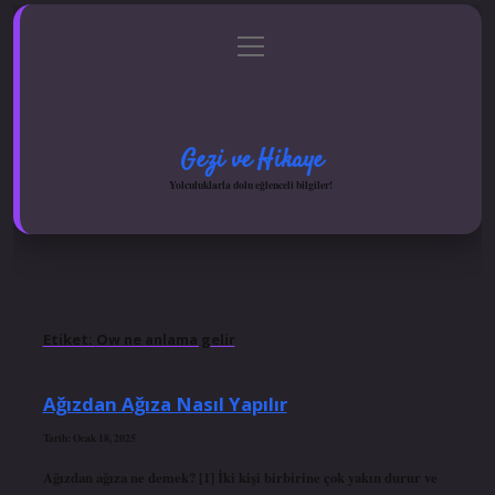
menüyü
Anasayfa
Gizlilik Politikası
Yasal Uyarı
aç
Hakkımızda
Gezi ve Hikaye
Yolculuklarla dolu eğlenceli bilgiler!
Etiket:
Ow ne anlama gelir
Ağızdan Ağıza Nasıl Yapılır
Tarih: Ocak 18, 2025
Ağızdan ağıza ne demek? [1] İki kişi birbirine çok yakın durur ve