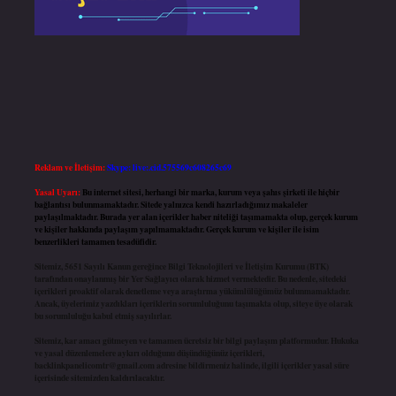
Reklam ve İletişim:
Skype: live:.cid.575569c608265c69
Yasal Uyarı:
Bu internet sitesi, herhangi bir marka, kurum veya şahıs şirketi ile hiçbir
bağlantısı bulunmamaktadır. Sitede yalnızca kendi hazırladığımız makaleler
paylaşılmaktadır. Burada yer alan içerikler haber niteliği taşımamakta olup, gerçek kurum
ve kişiler hakkında paylaşım yapılmamaktadır. Gerçek kurum ve kişiler ile isim
benzerlikleri tamamen tesadüfidir.
Sitemiz, 5651 Sayılı Kanun gereğince Bilgi Teknolojileri ve İletişim Kurumu (BTK)
tarafından onaylanmış bir Yer Sağlayıcı olarak hizmet vermektedir. Bu nedenle, sitedeki
içerikleri proaktif olarak denetleme veya araştırma yükümlülüğümüz bulunmamaktadır.
Ancak, üyelerimiz yazdıkları içeriklerin sorumluluğunu taşımakta olup, siteye üye olarak
bu sorumluluğu kabul etmiş sayılırlar.
Sitemiz, kar amacı gütmeyen ve tamamen ücretsiz bir bilgi paylaşım platformudur. Hukuka
ve yasal düzenlemelere aykırı olduğunu düşündüğünüz içerikleri,
backlinkpanelicomtr@gmail.com
adresine bildirmeniz halinde, ilgili içerikler yasal süre
içerisinde sitemizden kaldırılacaktır.