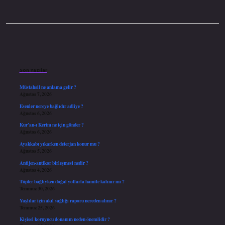
Sidebar
Son Yazılar
Müstahsil ne anlama gelir ?
Ağustos 7, 2026
Esenler nereye bağlıdır adliye ?
Ağustos 6, 2026
Kur’an-ı Kerim ne için gönder ?
Ağustos 6, 2026
Ayakkabı yıkarken deterjan konur mu ?
Ağustos 5, 2026
Antijen-antikor birleşmesi nedir ?
Ağustos 4, 2026
Tüpler bağlıyken doğal yollarla hamile kalınır mı ?
Temmuz 30, 2026
Yaşlılar için akıl sağlığı raporu nereden alınır ?
Temmuz 25, 2026
Kişisel koruyucu donanım neden önemlidir ?