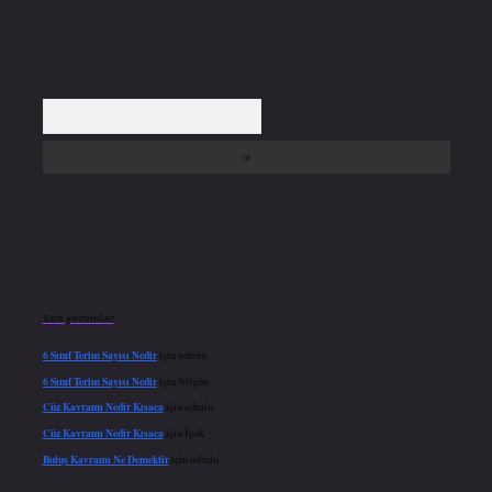
Arama
Son yorumlar
6 Sınıf Terim Sayısı Nedir
için
admin
6 Sınıf Terim Sayısı Nedir
için
Nilgün
Cüz Kavramı Nedir Kısaca
için
admin
Cüz Kavramı Nedir Kısaca
için
İpek
Buluş Kavramı Ne Demektir
için
admin