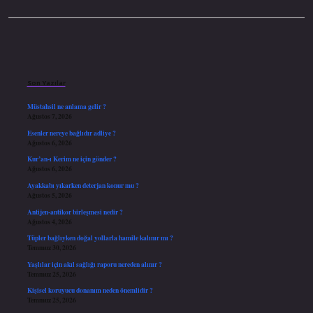
Sidebar
Son Yazılar
Müstahsil ne anlama gelir ?
Ağustos 7, 2026
Esenler nereye bağlıdır adliye ?
Ağustos 6, 2026
Kur’an-ı Kerim ne için gönder ?
Ağustos 6, 2026
Ayakkabı yıkarken deterjan konur mu ?
Ağustos 5, 2026
Antijen-antikor birleşmesi nedir ?
Ağustos 4, 2026
Tüpler bağlıyken doğal yollarla hamile kalınır mı ?
Temmuz 30, 2026
Yaşlılar için akıl sağlığı raporu nereden alınır ?
Temmuz 25, 2026
Kişisel koruyucu donanım neden önemlidir ?
Temmuz 25, 2026