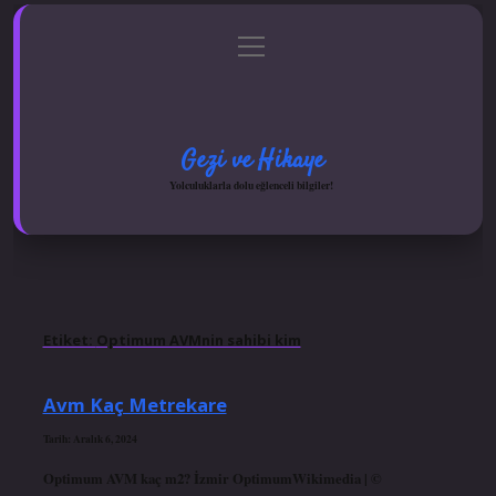
menüyü
Anasayfa
Gizlilik Politikası
Yasal Uyarı
aç
Hakkımızda
Gezi ve Hikaye
Yolculuklarla dolu eğlenceli bilgiler!
Etiket:
Optimum AVMnin sahibi kim
Avm Kaç Metrekare
Tarih: Aralık 6, 2024
Optimum AVM kaç m2? İzmir OptimumWikimedia | ©