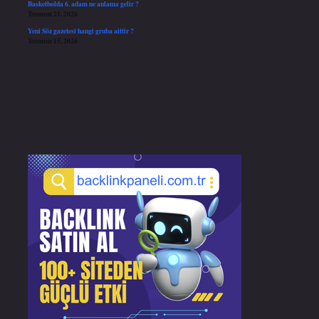
Basketbolda 6. adam ne anlama gelir ?
Temmuz 21, 2026
Yeni Söz gazetesi hangi gruba aittir ?
Temmuz 15, 2026