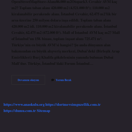
OpenStreetMapStore-Alanı86.000 m2Otopark3. Cevahir AVM kaç
m2? Toplam taban alanı 420.000 m2 (4.521.000 ft²); 110.000 m2
kiralanabilir perakende alanı. İstanbul Cevahir, 62.475 m2’lik bir
arsa üzerine 250 milyon dolara inşa edildi. Toplam taban alanı
420.000 m2 idi. 110.000 m2 kiralanabilir perakende alanı. İstanbul
Cevahir, 62.475 m2 (672.000 ft²). Mall of Istanbul AVM kaç m2? Mall
of İstanbul’un 158. binası, toplam inşaat alanı 725.471 m².
Türkiye’nin en büyük AVM’si hangisi? Şu anda dünyanın alan
bakımından en büyük alışveriş merkezi, Dubai’deki (Birleşik Arap
Emirlikleri) Burj Khalifa gökdeleninin yanında bulunan Dubai
Mall’dur. Türkiye, İstanbul’daki Forum İstanbul…
Avm
Devamını okuyun
Yorum Bırak
Kaç
Metrekare
https://www.anaokulu.org
https://dortmevsimguzellik.com.tr
https://dumu.com.tr
Sitemap