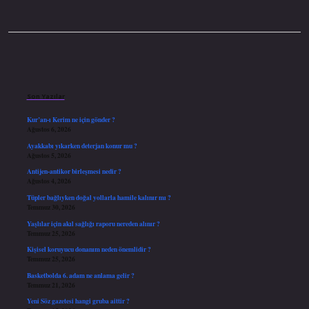
Sidebar
Son Yazılar
Kur’an-ı Kerim ne için gönder ?
Ağustos 6, 2026
Ayakkabı yıkarken deterjan konur mu ?
Ağustos 5, 2026
Antijen-antikor birleşmesi nedir ?
Ağustos 4, 2026
Tüpler bağlıyken doğal yollarla hamile kalınır mı ?
Temmuz 30, 2026
Yaşlılar için akıl sağlığı raporu nereden alınır ?
Temmuz 25, 2026
Kişisel koruyucu donanım neden önemlidir ?
Temmuz 25, 2026
Basketbolda 6. adam ne anlama gelir ?
Temmuz 21, 2026
Yeni Söz gazetesi hangi gruba aittir ?