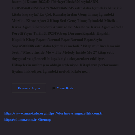
basım (4 Kasım 2022)Dil‎TürkçeCiltsiz‎320 sayfaISBN-
10‎6050846030ISBN-13‎978-60508460345 satır daha İçimdeki Müzik 2
kitabı kaç sayfa? En Çok Karşılaştırılan Genç Timaş İçimdeki
Müzik – Kiraz Ağacı 2 Kitap Seti Genç Timaş İçimdeki Müzik –
Kiraz Ağacı 2 Kitap Seti Aramızdaki Mesafe ve Kiraz Ağacı – Paola
PerettiYayın Tarihi20192018Grup DurumuKapaklı Kapaklı
Kapaklı Kitap BoyutuNormal BoyutNormal BoyutSayfa
Sayısı5002088 satır daha İçimdeki melodi 2 kitap mı? İncelemenin
özeti. “Music Inside Me + The Melody Inside Me 2” kitap seti,
duygusal ve eğlenceli hikayeleriyle okuyucuları etkiliyor.
Hikayelerin muhteşem olduğu söyleniyor. Kitapların performansı
fiyatını hak ediyor. İçimdeki melodi kitabı ne…
Içimdeki
Devamını okuyun
Yorum Bırak
Melodi
Kitap
Kaç
Sayfa
https://www.anaokulu.org
https://dortmevsimguzellik.com.tr
https://dumu.com.tr
Sitemap