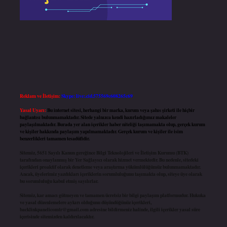
Reklam ve İletişim:
Skype: live:.cid.575569c608265c69
Yasal Uyarı:
Bu internet sitesi, herhangi bir marka, kurum veya şahıs şirketi ile hiçbir
bağlantısı bulunmamaktadır. Sitede yalnızca kendi hazırladığımız makaleler
paylaşılmaktadır. Burada yer alan içerikler haber niteliği taşımamakta olup, gerçek kurum
ve kişiler hakkında paylaşım yapılmamaktadır. Gerçek kurum ve kişiler ile isim
benzerlikleri tamamen tesadüfidir.
Sitemiz, 5651 Sayılı Kanun gereğince Bilgi Teknolojileri ve İletişim Kurumu (BTK)
tarafından onaylanmış bir Yer Sağlayıcı olarak hizmet vermektedir. Bu nedenle, sitedeki
içerikleri proaktif olarak denetleme veya araştırma yükümlülüğümüz bulunmamaktadır.
Ancak, üyelerimiz yazdıkları içeriklerin sorumluluğunu taşımakta olup, siteye üye olarak
bu sorumluluğu kabul etmiş sayılırlar.
Sitemiz, kar amacı gütmeyen ve tamamen ücretsiz bir bilgi paylaşım platformudur. Hukuka
ve yasal düzenlemelere aykırı olduğunu düşündüğünüz içerikleri,
backlinkpanelicomtr@gmail.com
adresine bildirmeniz halinde, ilgili içerikler yasal süre
içerisinde sitemizden kaldırılacaktır.