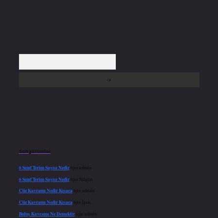
Arama
Son yorumlar
6 Sınıf Terim Sayısı Nedir
için
admin
6 Sınıf Terim Sayısı Nedir
için
Nilgün
Cüz Kavramı Nedir Kısaca
için
admin
Cüz Kavramı Nedir Kısaca
için
İpek
Buluş Kavramı Ne Demektir
için
admin