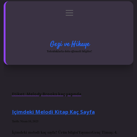
menüyü
Anasayfa
Gizlilik Politikası
Yasal Uyarı
aç
Hakkımızda
Gezi ve Hikaye
Yolculuklarla dolu eğlenceli bilgiler!
Etiket:
Melody Brooks kaç yaşında
Içimdeki Melodi Kitap Kaç Sayfa
Tarih: Nisan 10, 2025
İçimdeki melodi kaç sayfa? Ürün bilgisiYayımcı‎Genç Timaş; 4.