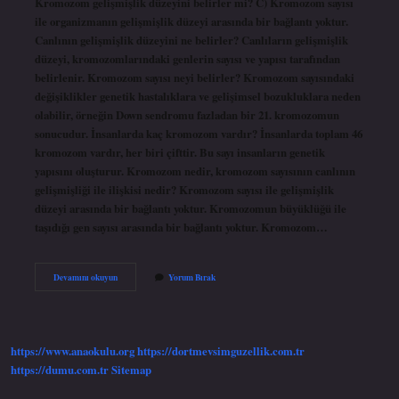
Kromozom gelişmişlik düzeyini belirler mi? C) Kromozom sayısı
ile organizmanın gelişmişlik düzeyi arasında bir bağlantı yoktur.
Canlının gelişmişlik düzeyini ne belirler? Canlıların gelişmişlik
düzeyi, kromozomlarındaki genlerin sayısı ve yapısı tarafından
belirlenir. Kromozom sayısı neyi belirler? Kromozom sayısındaki
değişiklikler genetik hastalıklara ve gelişimsel bozukluklara neden
olabilir, örneğin Down sendromu fazladan bir 21. kromozomun
sonucudur. İnsanlarda kaç kromozom vardır? İnsanlarda toplam 46
kromozom vardır, her biri çifttir. Bu sayı insanların genetik
yapısını oluşturur. Kromozom nedir, kromozom sayısının canlının
gelişmişliği ile ilişkisi nedir? Kromozom sayısı ile gelişmişlik
düzeyi arasında bir bağlantı yoktur. Kromozomun büyüklüğü ile
taşıdığı gen sayısı arasında bir bağlantı yoktur. Kromozom…
Kromozom
Devamını okuyun
Yorum Bırak
Sayısı
Gelişmişlik
Düzeyini
Belirler
Mi
https://www.anaokulu.org
https://dortmevsimguzellik.com.tr
https://dumu.com.tr
Sitemap