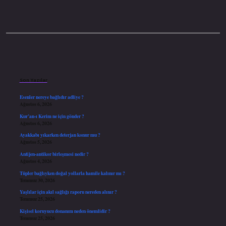
Sidebar
Son Yazılar
Esenler nereye bağlıdır adliye ?
Ağustos 6, 2026
Kur’an-ı Kerim ne için gönder ?
Ağustos 6, 2026
Ayakkabı yıkarken deterjan konur mu ?
Ağustos 5, 2026
Antijen-antikor birleşmesi nedir ?
Ağustos 4, 2026
Tüpler bağlıyken doğal yollarla hamile kalınır mı ?
Temmuz 30, 2026
Yaşlılar için akıl sağlığı raporu nereden alınır ?
Temmuz 25, 2026
Kişisel koruyucu donanım neden önemlidir ?
Temmuz 25, 2026