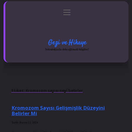
menüyü
Anasayfa
Gizlilik Politikası
Yasal Uyarı
aç
Hakkımızda
Gezi ve Hikaye
Yolculuklarla dolu eğlenceli bilgiler!
Etiket:
Kromozom sayısı neyi belirler
Kromozom Sayısı Gelişmişlik Düzeyini
Belirler Mi
Tarih: Kasım 12, 2024