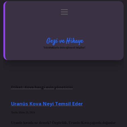
menüyü
Anasayfa
Gizlilik Politikası
Yasal Uyarı
aç
Hakkımızda
Gezi ve Hikaye
Yolculuklarla dolu eğlenceli bilgiler!
Etiket:
Kova hangi evin yöneticisi
Uranüs Kova Neyi Temsil Eder
Tarih: Ekim 25, 2024
Uranüs kovada ne demek? Özgürlük, Uranüs-Kova çağında doğanlar