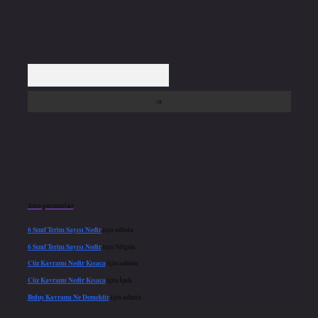
Arama
Son yorumlar
6 Sınıf Terim Sayısı Nedir
için
admin
6 Sınıf Terim Sayısı Nedir
için
Nilgün
Cüz Kavramı Nedir Kısaca
için
admin
Cüz Kavramı Nedir Kısaca
için
İpek
Buluş Kavramı Ne Demektir
için
admin