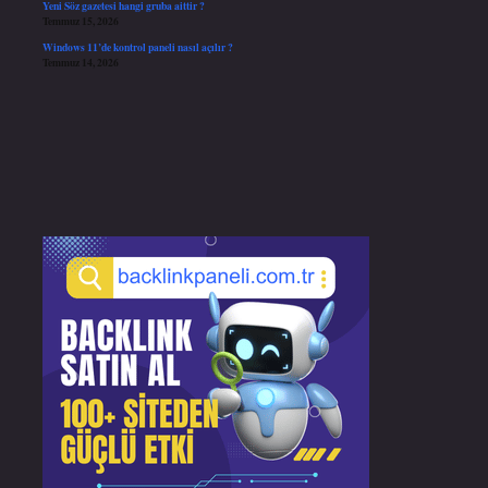
Yeni Söz gazetesi hangi gruba aittir ?
Temmuz 15, 2026
Windows 11’de kontrol paneli nasıl açılır ?
Temmuz 14, 2026