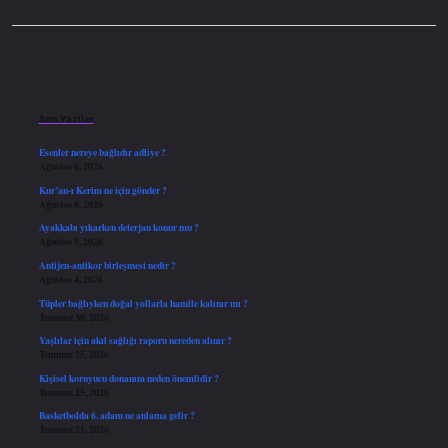
Sidebar
Son Yazılar
Esenler nereye bağlıdır adliye ?
Ağustos 6, 2026
Kur’an-ı Kerim ne için gönder ?
Ağustos 6, 2026
Ayakkabı yıkarken deterjan konur mu ?
Ağustos 5, 2026
Antijen-antikor birleşmesi nedir ?
Ağustos 4, 2026
Tüpler bağlıyken doğal yollarla hamile kalınır mı ?
Temmuz 30, 2026
Yaşlılar için akıl sağlığı raporu nereden alınır ?
Temmuz 25, 2026
Kişisel koruyucu donanım neden önemlidir ?
Temmuz 25, 2026
Basketbolda 6. adam ne anlama gelir ?
Temmuz 21, 2026