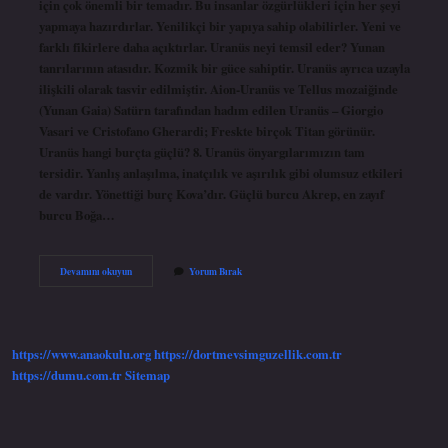
için çok önemli bir temadır. Bu insanlar özgürlükleri için her şeyi
yapmaya hazırdırlar. Yenilikçi bir yapıya sahip olabilirler. Yeni ve
farklı fikirlere daha açıktırlar. Uranüs neyi temsil eder? Yunan
tanrılarının atasıdır. Kozmik bir güce sahiptir. Uranüs ayrıca uzayla
ilişkili olarak tasvir edilmiştir. Aion-Uranüs ve Tellus mozaiğinde
(Yunan Gaia) Satürn tarafından hadım edilen Uranüs – Giorgio
Vasari ve Cristofano Gherardi; Freskte birçok Titan görünür.
Uranüs hangi burçta güçlü? 8. Uranüs önyargılarımızın tam
tersidir. Yanlış anlaşılma, inatçılık ve aşırılık gibi olumsuz etkileri
de vardır. Yönettiği burç Kova’dır. Güçlü burcu Akrep, en zayıf
burcu Boğa…
Uranüs
Devamını okuyun
Yorum Bırak
Kova
Neyi
Temsil
Eder
https://www.anaokulu.org
https://dortmevsimguzellik.com.tr
https://dumu.com.tr
Sitemap