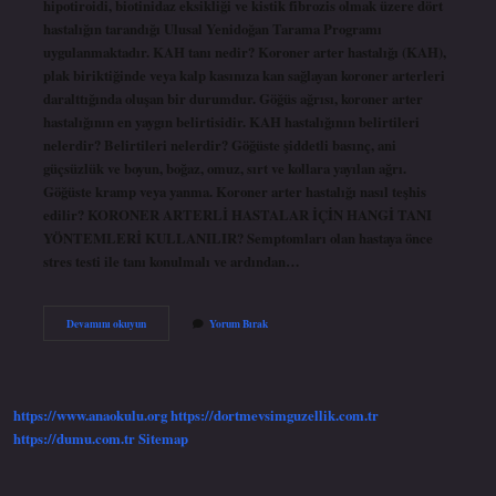
hipotiroidi, biotinidaz eksikliği ve kistik fibrozis olmak üzere dört
hastalığın tarandığı Ulusal Yenidoğan Tarama Programı
uygulanmaktadır. KAH tanı nedir? Koroner arter hastalığı (KAH),
plak biriktiğinde veya kalp kasınıza kan sağlayan koroner arterleri
daralttığında oluşan bir durumdur. Göğüs ağrısı, koroner arter
hastalığının en yaygın belirtisidir. KAH hastalığının belirtileri
nelerdir? Belirtileri nelerdir? Göğüste şiddetli basınç, ani
güçsüzlük ve boyun, boğaz, omuz, sırt ve kollara yayılan ağrı.
Göğüste kramp veya yanma. Koroner arter hastalığı nasıl teşhis
edilir? KORONER ARTERLİ HASTALAR İÇİN HANGİ TANI
YÖNTEMLERİ KULLANILIR? Semptomları olan hastaya önce
stres testi ile tanı konulmalı ve ardından…
Kah
Devamını okuyun
Yorum Bırak
Tanısı
Nasıl
Konulur
https://www.anaokulu.org
https://dortmevsimguzellik.com.tr
https://dumu.com.tr
Sitemap