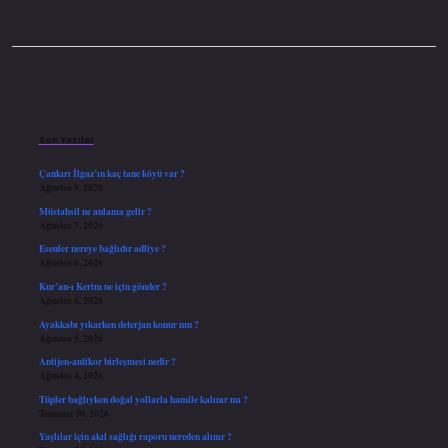
Sidebar
Son Yazılar
Çankırı İlgaz’ın kaç tane köyü var ?
Ağustos 9, 2026
Müstahsil ne anlama gelir ?
Ağustos 7, 2026
Esenler nereye bağlıdır adliye ?
Ağustos 6, 2026
Kur’an-ı Kerim ne için gönder ?
Ağustos 6, 2026
Ayakkabı yıkarken deterjan konur mu ?
Ağustos 5, 2026
Antijen-antikor birleşmesi nedir ?
Ağustos 4, 2026
Tüpler bağlıyken doğal yollarla hamile kalınır mı ?
Temmuz 30, 2026
Yaşlılar için akıl sağlığı raporu nereden alınır ?