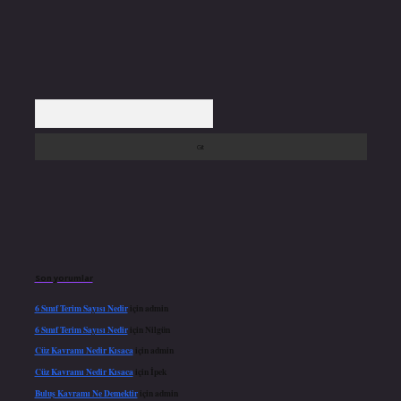
Arama
Son yorumlar
6 Sınıf Terim Sayısı Nedir
için
admin
6 Sınıf Terim Sayısı Nedir
için
Nilgün
Cüz Kavramı Nedir Kısaca
için
admin
Cüz Kavramı Nedir Kısaca
için
İpek
Buluş Kavramı Ne Demektir
için
admin