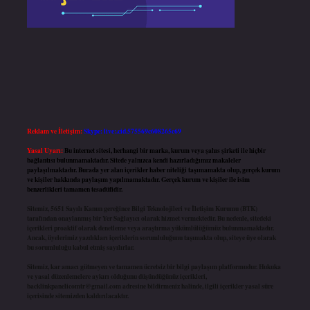
Reklam ve İletişim:
Skype: live:.cid.575569c608265c69
Yasal Uyarı:
Bu internet sitesi, herhangi bir marka, kurum veya şahıs şirketi ile hiçbir
bağlantısı bulunmamaktadır. Sitede yalnızca kendi hazırladığımız makaleler
paylaşılmaktadır. Burada yer alan içerikler haber niteliği taşımamakta olup, gerçek kurum
ve kişiler hakkında paylaşım yapılmamaktadır. Gerçek kurum ve kişiler ile isim
benzerlikleri tamamen tesadüfidir.
Sitemiz, 5651 Sayılı Kanun gereğince Bilgi Teknolojileri ve İletişim Kurumu (BTK)
tarafından onaylanmış bir Yer Sağlayıcı olarak hizmet vermektedir. Bu nedenle, sitedeki
içerikleri proaktif olarak denetleme veya araştırma yükümlülüğümüz bulunmamaktadır.
Ancak, üyelerimiz yazdıkları içeriklerin sorumluluğunu taşımakta olup, siteye üye olarak
bu sorumluluğu kabul etmiş sayılırlar.
Sitemiz, kar amacı gütmeyen ve tamamen ücretsiz bir bilgi paylaşım platformudur. Hukuka
ve yasal düzenlemelere aykırı olduğunu düşündüğünüz içerikleri,
backlinkpanelicomtr@gmail.com
adresine bildirmeniz halinde, ilgili içerikler yasal süre
içerisinde sitemizden kaldırılacaktır.