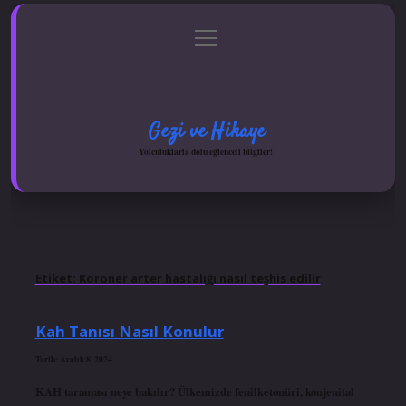
menüyü
Anasayfa
Gizlilik Politikası
Yasal Uyarı
aç
Hakkımızda
Gezi ve Hikaye
Yolculuklarla dolu eğlenceli bilgiler!
Etiket:
Koroner arter hastalığı nasıl teşhis edilir
Kah Tanısı Nasıl Konulur
Tarih: Aralık 8, 2024
KAH taraması neye bakılır? Ülkemizde fenilketonüri, konjenital