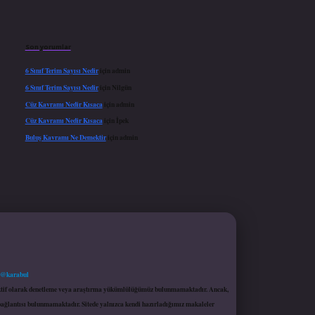
Son yorumlar
6 Sınıf Terim Sayısı Nedir
için
admin
6 Sınıf Terim Sayısı Nedir
için
Nilgün
Cüz Kavramı Nedir Kısaca
için
admin
Cüz Kavramı Nedir Kısaca
için
İpek
Buluş Kavramı Ne Demektir
için
admin
 @karabul
proaktif olarak denetleme veya araştırma yükümlülüğümüz bulunmamaktadır. Ancak,
r bağlantısı bulunmamaktadır. Sitede yalnızca kendi hazırladığımız makaleler