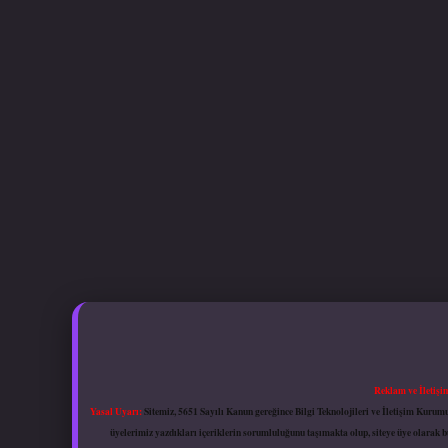
Reklam ve İletişi
Yasal Uyarı:
Sitemiz, 5651 Sayılı Kanun gereğince Bilgi Teknolojileri ve İletişim Kuru
üyelerimiz yazdıkları içeriklerin sorumluluğunu taşımakta olup, siteye üye olarak bu