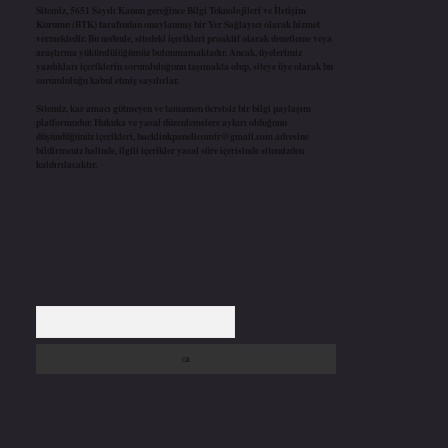
Sitemiz, 5651 Sayılı Kanun gereğince Bilgi Teknolojileri ve İletişim
Kurumu (BTK) tarafından onaylanmış bir Yer Sağlayıcı olarak hizmet
vermektedir. Bu nedenle, sitedeki içerikleri proaktif olarak denetleme veya
araştırma yükümlülüğümüz bulunmamaktadır. Ancak, üyelerimiz
yazdıkları içeriklerin sorumluluğunu taşımakta olup, siteye üye olarak bu
sorumluluğu kabul etmiş sayılırlar.
Sitemiz, kar amacı gütmeyen ve tamamen ücretsiz bir bilgi paylaşım
platformudur. Hukuka ve yasal düzenlemelere aykırı olduğunu
düşündüğünüz içerikleri,
backlinkpanelicomtr@gmail.com
adresine
bildirmeniz halinde, ilgili içerikler yasal süre içerisinde sitemizden
kaldırılacaktır.
Arama