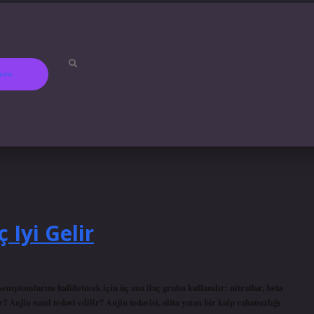
ızda
betci
hiltonbet
ilbet gi
 Iyi Gelir
semptomlarını hafifletmek için üç ana ilaç grubu kullanılır: nitratlar, beta
 Anjin nasıl tedavi edilir? Anjin tedavisi, altta yatan bir kalp rahatsızlığı