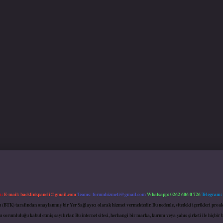
m:
E-mail:
backlinkpaneli@gmail.com
Teams:
forumhizmeti@gmail.com
Whatsapp: 0262 606 0 726
Telegram:
mu (BTK) tarafından onaylanmış bir Yer Sağlayıcı olarak hizmet vermektedir. Bu nedenle, sitedeki içerikleri 
 sorumluluğu kabul etmiş sayılırlar. Bu internet sitesi, herhangi bir marka, kurum veya şahıs şirketi ile hiçbi