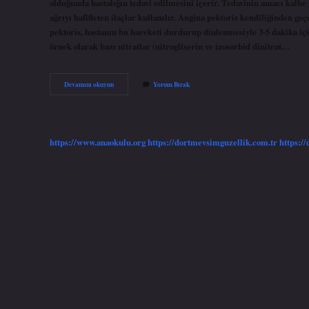
olduğunda hastalığın tedavi edilmesini içerir. Tedavinin amacı kalbe
ağrıyı hafifleten ilaçlar kullanılır. Angina pektoris kendiliğinden ge
pektoris, hastanın bu hareketi durdurup dinlenmesiyle 3-5 dakika içi
örnek olarak bazı nitratlar (nitrogliserin ve izosorbid dinitrat…
Angina
Devamını okuyun
Yorum Bırak
Pektoris
Hangi
Ilaç
Iyi
Gelir
https://www.anaokulu.org
https://dortmevsimguzellik.com.tr
https:/