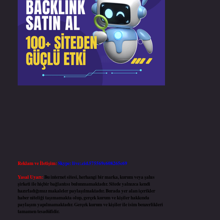
Reklam ve İletişim:
Skype: live:.cid.575569c608265c69
Yasal Uyarı:
Bu internet sitesi, herhangi bir marka, kurum veya şahıs
şirketi ile hiçbir bağlantısı bulunmamaktadır. Sitede yalnızca kendi
hazırladığımız makaleler paylaşılmaktadır. Burada yer alan içerikler
haber niteliği taşımamakta olup, gerçek kurum ve kişiler hakkında
paylaşım yapılmamaktadır. Gerçek kurum ve kişiler ile isim benzerlikleri
tamamen tesadüfidir.