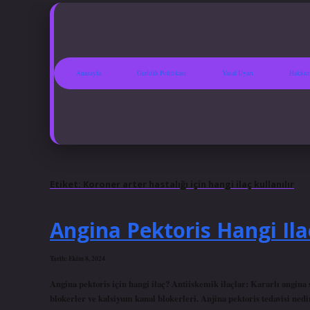
Anasayfa
Gizlilik Politikası
Yasal Uyarı
Hakkım
Etiket:
Koroner arter hastalığı için hangi ilaç kullanılır
Angina Pektoris Hangi Ilaç
Tarih: Ekim 8, 2024
Angina pektoris için hangi ilaç? Antiiskemik ilaçlar: Kararlı angina 
blokerler ve kalsiyum kanal blokerleri. Anjina pektoris tedavisi nedir?