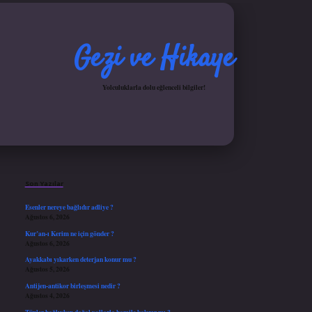
Gezi ve Hikaye
Yolculuklarla dolu eğlenceli bilgiler!
Sidebar
riş yap
ilbet.online
Betexper giriş adresi güncellendi
betexper.xyz
hiltonbet güncel gi
Son Yazılar
Esenler nereye bağlıdır adliye ?
Ağustos 6, 2026
Kur’an-ı Kerim ne için gönder ?
Ağustos 6, 2026
Ayakkabı yıkarken deterjan konur mu ?
Ağustos 5, 2026
Antijen-antikor birleşmesi nedir ?
Ağustos 4, 2026
Tüpler bağlıyken doğal yollarla hamile kalınır mı ?