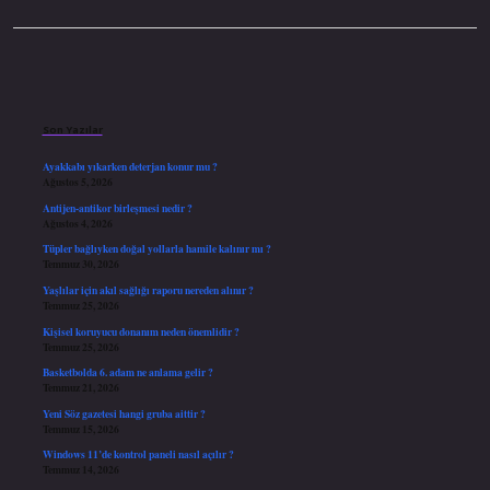
Sidebar
Son Yazılar
Ayakkabı yıkarken deterjan konur mu ?
Ağustos 5, 2026
Antijen-antikor birleşmesi nedir ?
Ağustos 4, 2026
Tüpler bağlıyken doğal yollarla hamile kalınır mı ?
Temmuz 30, 2026
Yaşlılar için akıl sağlığı raporu nereden alınır ?
Temmuz 25, 2026
Kişisel koruyucu donanım neden önemlidir ?
Temmuz 25, 2026
Basketbolda 6. adam ne anlama gelir ?
Temmuz 21, 2026
Yeni Söz gazetesi hangi gruba aittir ?
Temmuz 15, 2026
Windows 11’de kontrol paneli nasıl açılır ?
Temmuz 14, 2026