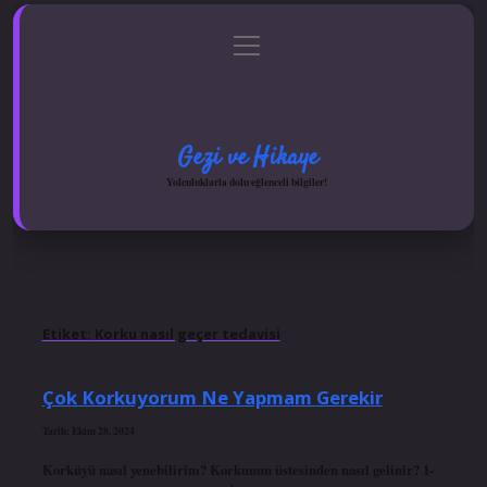
menüyü
Anasayfa
Gizlilik Politikası
Yasal Uyarı
aç
Hakkımızda
Gezi ve Hikaye
Yolculuklarla dolu eğlenceli bilgiler!
Etiket:
Korku nasıl geçer tedavisi
Çok Korkuyorum Ne Yapmam Gerekir
Tarih: Ekim 28, 2024
Korküyü nasıl yenebilirim? Korkunun üstesinden nasıl gelinir? 1-