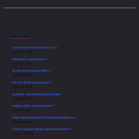
Sidebar
Son Yazılar
Çankırı İlgaz’ın kaç tane köyü var ?
Ağustos 9, 2026
Müstahsil ne anlama gelir ?
Ağustos 7, 2026
Esenler nereye bağlıdır adliye ?
Ağustos 6, 2026
Kur’an-ı Kerim ne için gönder ?
Ağustos 6, 2026
Ayakkabı yıkarken deterjan konur mu ?
Ağustos 5, 2026
Antijen-antikor birleşmesi nedir ?
Ağustos 4, 2026
Tüpler bağlıyken doğal yollarla hamile kalınır mı ?
Temmuz 30, 2026
Yaşlılar için akıl sağlığı raporu nereden alınır ?
Temmuz 25, 2026