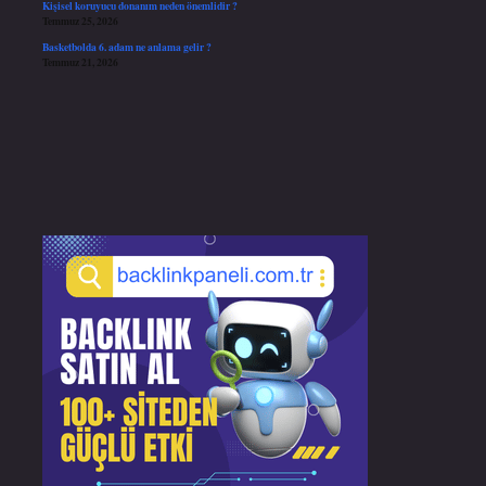
Kişisel koruyucu donanım neden önemlidir ?
Temmuz 25, 2026
Basketbolda 6. adam ne anlama gelir ?
Temmuz 21, 2026