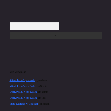
Arama
Son yorumlar
6 Sınıf Terim Sayısı Nedir
için
admin
6 Sınıf Terim Sayısı Nedir
için
Nilgün
Cüz Kavramı Nedir Kısaca
için
admin
Cüz Kavramı Nedir Kısaca
için
İpek
Buluş Kavramı Ne Demektir
için
admin