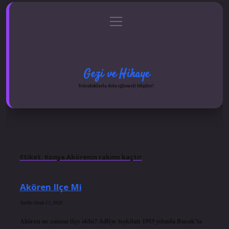
menüyü
Anasayfa
Gizlilik Politikası
Yasal Uyarı
aç
Hakkımızda
Gezi ve Hikaye
Yolculuklarla dolu eğlenceli bilgiler!
Etiket:
Konya Akörenin rakımı kaçtır
Akören Ilçe Mi
Tarih: Ocak 11, 2025
Akören ne zaman ilçe oldu? Adliye teşkilatı 1953 yılında Bucak’ta