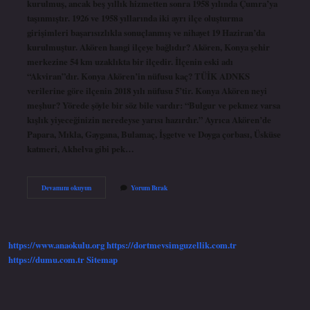
kurulmuş, ancak beş yıllık hizmetten sonra 1958 yılında Çumra’ya
taşınmıştır. 1926 ve 1958 yıllarında iki ayrı ilçe oluşturma
girişimleri başarısızlıkla sonuçlanmış ve nihayet 19 Haziran’da
kurulmuştur. Akören hangi ilçeye bağlıdır? Akören, Konya şehir
merkezine 54 km uzaklıkta bir ilçedir. İlçenin eski adı
“Akviran”dır. Konya Akören’in nüfusu kaç? TÜİK ADNKS
verilerine göre ilçenin 2018 yılı nüfusu 5’tir. Konya Akören neyi
meşhur? Yörede şöyle bir söz bile vardır: “Bulgur ve pekmez varsa
kışlık yiyeceğinizin neredeyse yarısı hazırdır.” Ayrıca Akören’de
Papara, Mıkla, Gaygana, Bulamaç, İşgetve ve Doyga çorbası, Üsküse
katmeri, Akhelva gibi pek…
Akören
Devamını okuyun
Yorum Bırak
Ilçe
Mi
https://www.anaokulu.org
https://dortmevsimguzellik.com.tr
https://dumu.com.tr
Sitemap