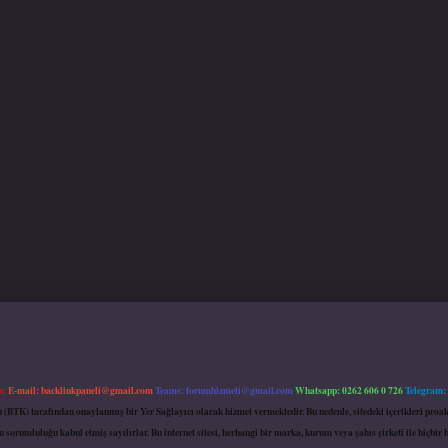
m:
E-mail:
backlinkpaneli@gmail.com
Teams:
forumhizmeti@gmail.com
Whatsapp: 0262 606 0 726
Telegram:
mu (BTK) tarafından onaylanmış bir Yer Sağlayıcı olarak hizmet vermektedir. Bu nedenle, sitedeki içerikleri 
 sorumluluğu kabul etmiş sayılırlar. Bu internet sitesi, herhangi bir marka, kurum veya şahıs şirketi ile hiçbi