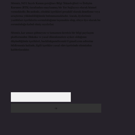
Sitemiz, 5651 Sayılı Kanun gereğince Bilgi Teknolojileri ve İletişim
Kurumu (BTK) tarafından onaylanmış bir Yer Sağlayıcı olarak hizmet
vermektedir. Bu nedenle, sitedeki içerikleri proaktif olarak denetleme veya
araştırma yükümlülüğümüz bulunmamaktadır. Ancak, üyelerimiz
yazdıkları içeriklerin sorumluluğunu taşımakta olup, siteye üye olarak bu
sorumluluğu kabul etmiş sayılırlar.
Sitemiz, kar amacı gütmeyen ve tamamen ücretsiz bir bilgi paylaşım
platformudur. Hukuka ve yasal düzenlemelere aykırı olduğunu
düşündüğünüz içerikleri,
backlinkpanelicomtr@gmail.com
adresine
bildirmeniz halinde, ilgili içerikler yasal süre içerisinde sitemizden
kaldırılacaktır.
Arama