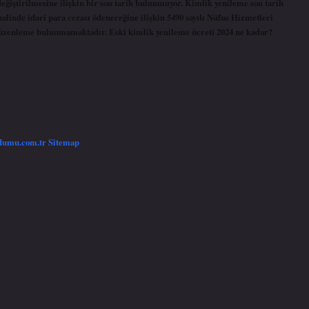
eğiştirilmesine ilişkin bir son tarih bulunmuyor. Kimlik yenileme son tarih
alinde idari para cezası ödeneceğine ilişkin 5490 sayılı Nüfus Hizmetleri
üzenleme bulunmamaktadır. Eski kimlik yenileme ücreti 2024 ne kadar?
/dumu.com.tr
Sitemap