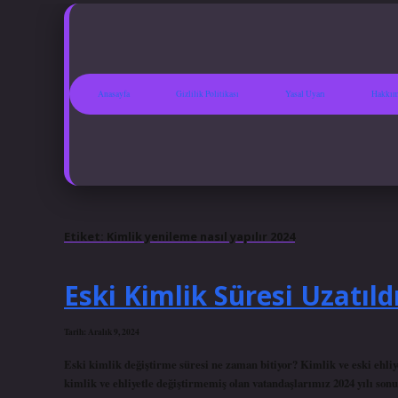
Anasayfa
Gizlilik Politikası
Yasal Uyarı
Hakkım
Etiket:
Kimlik yenileme nasıl yapılır 2024
Eski Kimlik Süresi Uzatıld
Tarih: Aralık 9, 2024
Eski kimlik değiştirme süresi ne zaman bitiyor? Kimlik ve eski ehliye
kimlik ve ehliyetle değiştirmemiş olan vatandaşlarımız 2024 yılı son