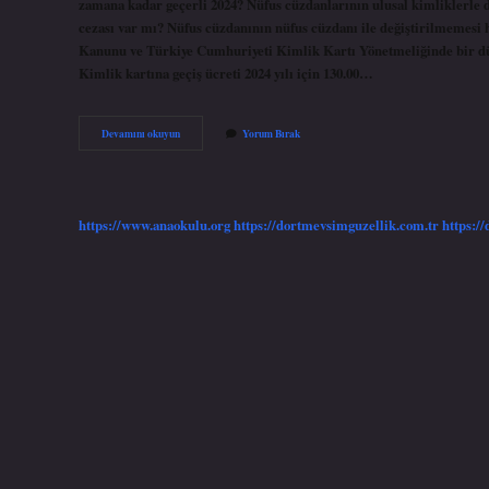
zamana kadar geçerli 2024? Nüfus cüzdanlarının ulusal kimliklerle d
cezası var mı? Nüfus cüzdanının nüfus cüzdanı ile değiştirilmemesi h
Kanunu ve Türkiye Cumhuriyeti Kimlik Kartı Yönetmeliğinde bir d
Kimlik kartına geçiş ücreti 2024 yılı için 130.00…
Eski
Devamını okuyun
Yorum Bırak
Kimlik
Süresi
Uzatıldı
Mı
https://www.anaokulu.org
https://dortmevsimguzellik.com.tr
https:/