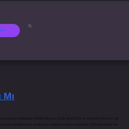
ızda
ı Mı
t yenileme hakkında bilgilendirme. Eski tip kimlik ve ehliyetlerini yeni tip
una kadar belgelerini yenileriyle değiştirmek zorundadır. Eski kimlikler ne