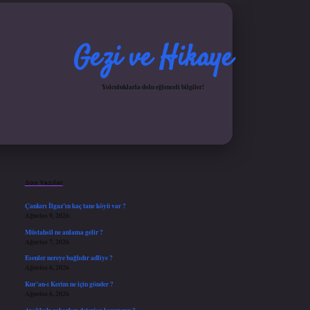
Gezi ve Hikaye
Yolculuklarla dolu eğlenceli bilgiler!
Sidebar
betci
hiltonbet
ilbet giriş yap
ilbet.online
Betexper giriş adresi güncellendi
betexper.
Son Yazılar
Çankırı İlgaz’ın kaç tane köyü var ?
Ağustos 9, 2026
Müstahsil ne anlama gelir ?
Ağustos 7, 2026
Esenler nereye bağlıdır adliye ?
Ağustos 6, 2026
Kur’an-ı Kerim ne için gönder ?
Ağustos 6, 2026
Ayakkabı yıkarken deterjan konur mu ?