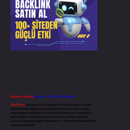
Reklam ve İletişim:
Skype: live:.cid.575569c608265c69
Yasal Uyarı:
Bu internet sitesi, herhangi bir marka, kurum veya şahıs
şirketi ile hiçbir bağlantısı bulunmamaktadır. Sitede yalnızca kendi
hazırladığımız makaleler paylaşılmaktadır. Burada yer alan içerikler
haber niteliği taşımamakta olup, gerçek kurum ve kişiler hakkında
paylaşım yapılmamaktadır. Gerçek kurum ve kişiler ile isim benzerlikleri
tamamen tesadüfidir.