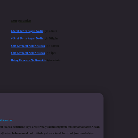
Son yorumlar
6 Sınıf Terim Sayısı Nedir
için
admin
6 Sınıf Terim Sayısı Nedir
için
Nilgün
Cüz Kavramı Nedir Kısaca
için
admin
Cüz Kavramı Nedir Kısaca
için
İpek
Buluş Kavramı Ne Demektir
için
admin
 @karabul
proaktif olarak denetleme veya araştırma yükümlülüğümüz bulunmamaktadır. Ancak,
r bağlantısı bulunmamaktadır. Sitede yalnızca kendi hazırladığımız makaleler