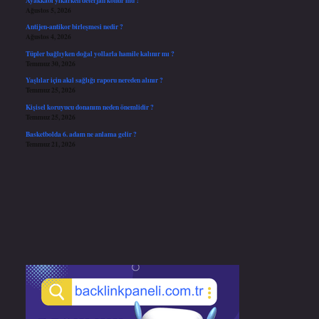
Ağustos 5, 2026
Antijen-antikor birleşmesi nedir ?
Ağustos 4, 2026
Tüpler bağlıyken doğal yollarla hamile kalınır mı ?
Temmuz 30, 2026
Yaşlılar için akıl sağlığı raporu nereden alınır ?
Temmuz 25, 2026
Kişisel koruyucu donanım neden önemlidir ?
Temmuz 25, 2026
Basketbolda 6. adam ne anlama gelir ?
Temmuz 21, 2026