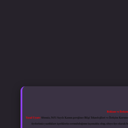
Reklam ve İletişi
Yasal Uyarı:
Sitemiz, 5651 Sayılı Kanun gereğince Bilgi Teknolojileri ve İletişim Kuru
üyelerimiz yazdıkları içeriklerin sorumluluğunu taşımakta olup, siteye üye olarak bu