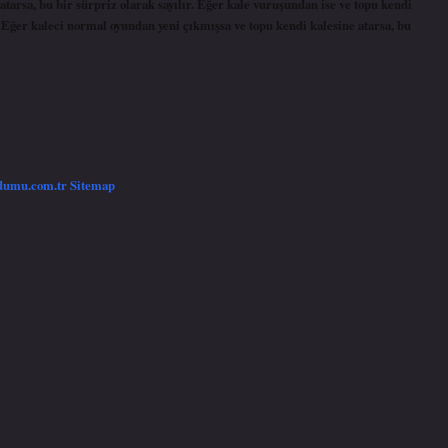
tarsa, bu bir sürpriz olarak sayılır. Eğer kale vuruşundan ise ve topu kendi
 Eğer kaleci normal oyundan yeni çıkmışsa ve topu kendi kalesine atarsa, bu
/dumu.com.tr
Sitemap