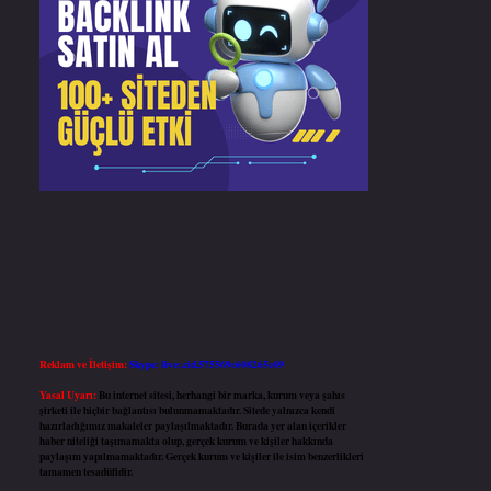
Reklam ve İletişim:
Skype: live:.cid.575569c608265c69
Yasal Uyarı:
Bu internet sitesi, herhangi bir marka, kurum veya şahıs
şirketi ile hiçbir bağlantısı bulunmamaktadır. Sitede yalnızca kendi
hazırladığımız makaleler paylaşılmaktadır. Burada yer alan içerikler
haber niteliği taşımamakta olup, gerçek kurum ve kişiler hakkında
paylaşım yapılmamaktadır. Gerçek kurum ve kişiler ile isim benzerlikleri
tamamen tesadüfidir.