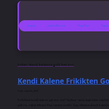
Anasayfa
Gizlilik Politikası
Yasal Uyarı
Hakkım
Etiket:
Kendi kalesine golü kim attı
Kendi Kalene Frikikten G
Tarih: Aralık 6, 2024
Frikikten kendi kalene gol olur mu? Serbest vuruş doğrudan rakibin k
giderse, rakip takıma köşe vuruşu verilir. Top, takımın kendi kalesi