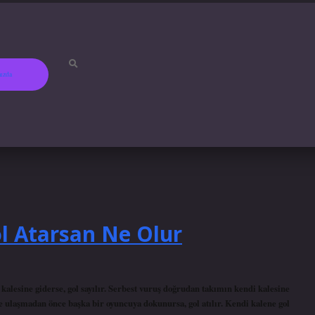
ızda
ol Atarsan Ne Olur
alesine giderse, gol sayılır. Serbest vuruş doğrudan takımın kendi kalesine
ne ulaşmadan önce başka bir oyuncuya dokunursa, gol atılır. Kendi kalene gol