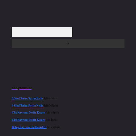
Arama
Son yorumlar
6 Sınıf Terim Sayısı Nedir
için
admin
6 Sınıf Terim Sayısı Nedir
için
Nilgün
Cüz Kavramı Nedir Kısaca
için
admin
Cüz Kavramı Nedir Kısaca
için
İpek
Buluş Kavramı Ne Demektir
için
admin