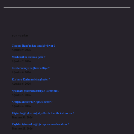
Sidebar
Son Yazılar
Çankırı İlgaz’ın kaç tane köyü var ?
Ağustos 9, 2026
Müstahsil ne anlama gelir ?
Ağustos 7, 2026
Esenler nereye bağlıdır adliye ?
Ağustos 6, 2026
Kur’an-ı Kerim ne için gönder ?
Ağustos 6, 2026
Ayakkabı yıkarken deterjan konur mu ?
Ağustos 5, 2026
Antijen-antikor birleşmesi nedir ?
Ağustos 4, 2026
Tüpler bağlıyken doğal yollarla hamile kalınır mı ?
Temmuz 30, 2026
Yaşlılar için akıl sağlığı raporu nereden alınır ?
Temmuz 25, 2026