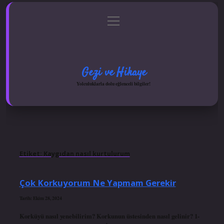
menüyü
Anasayfa
Gizlilik Politikası
Yasal Uyarı
aç
Hakkımızda
Gezi ve Hikaye
Yolculuklarla dolu eğlenceli bilgiler!
Etiket:
Kaygıdan nasıl kurtulurum
Çok Korkuyorum Ne Yapmam Gerekir
Tarih: Ekim 28, 2024
Korküyü nasıl yenebilirim? Korkunun üstesinden nasıl gelinir? 1-