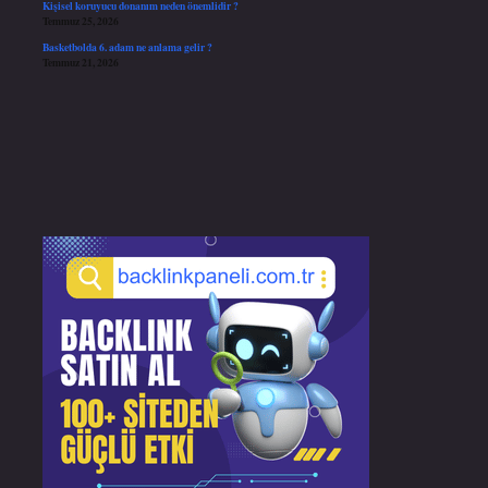
Kişisel koruyucu donanım neden önemlidir ?
Temmuz 25, 2026
Basketbolda 6. adam ne anlama gelir ?
Temmuz 21, 2026