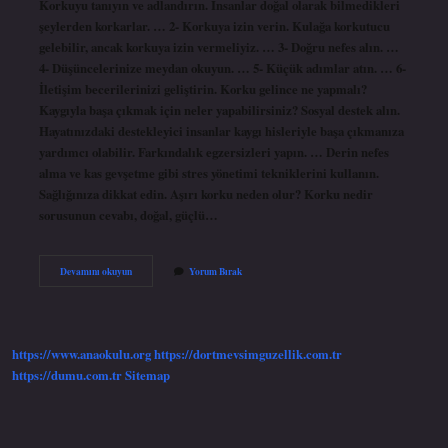
Korkuyu tanıyın ve adlandırın. İnsanlar doğal olarak bilmedikleri
şeylerden korkarlar. … 2- Korkuya izin verin. Kulağa korkutucu
gelebilir, ancak korkuya izin vermeliyiz. … 3- Doğru nefes alın. …
4- Düşüncelerinize meydan okuyun. … 5- Küçük adımlar atın. … 6-
İletişim becerilerinizi geliştirin. Korku gelince ne yapmalı?
Kaygıyla başa çıkmak için neler yapabilirsiniz? Sosyal destek alın.
Hayatınızdaki destekleyici insanlar kaygı hisleriyle başa çıkmanıza
yardımcı olabilir. Farkındalık egzersizleri yapın. … Derin nefes
alma ve kas gevşetme gibi stres yönetimi tekniklerini kullanın.
Sağlığınıza dikkat edin. Aşırı korku neden olur? Korku nedir
sorusunun cevabı, doğal, güçlü…
Çok
Devamını okuyun
Yorum Bırak
Korkuyorum
Ne
Yapmam
Gerekir
https://www.anaokulu.org
https://dortmevsimguzellik.com.tr
https://dumu.com.tr
Sitemap