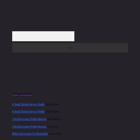
Arama
Son yorumlar
6 Sınıf Terim Sayısı Nedir
için
admin
6 Sınıf Terim Sayısı Nedir
için
Nilgün
Cüz Kavramı Nedir Kısaca
için
admin
Cüz Kavramı Nedir Kısaca
için
İpek
Buluş Kavramı Ne Demektir
için
admin