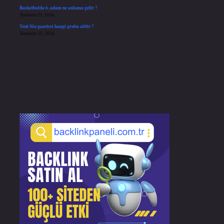
Basketbolda 6. adam ne anlama gelir ?
Temmuz 21, 2026
Yeni Söz gazetesi hangi gruba aittir ?
Temmuz 15, 2026