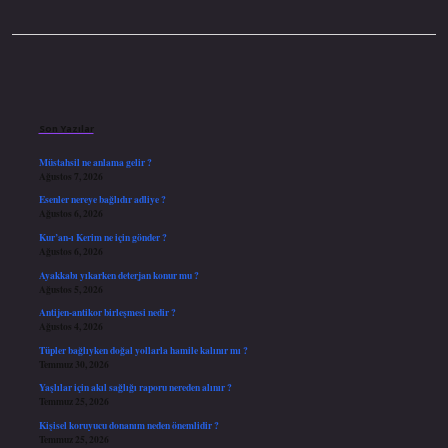
Sidebar
Son Yazılar
Müstahsil ne anlama gelir ?
Ağustos 7, 2026
Esenler nereye bağlıdır adliye ?
Ağustos 6, 2026
Kur’an-ı Kerim ne için gönder ?
Ağustos 6, 2026
Ayakkabı yıkarken deterjan konur mu ?
Ağustos 5, 2026
Antijen-antikor birleşmesi nedir ?
Ağustos 4, 2026
Tüpler bağlıyken doğal yollarla hamile kalınır mı ?
Temmuz 30, 2026
Yaşlılar için akıl sağlığı raporu nereden alınır ?
Temmuz 25, 2026
Kişisel koruyucu donanım neden önemlidir ?
Temmuz 25, 2026