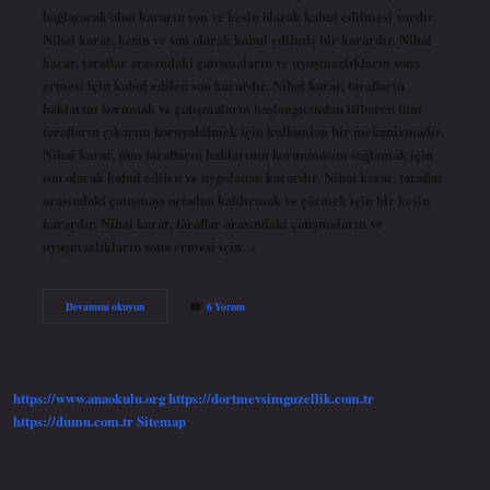
bağlayacak olan kararın son ve kesin olarak kabul edilmesi vardır.
Nihai karar, kesin ve son olarak kabul edilmiş bir karardır. Nihai
karar, taraflar arasındaki çatışmaların ve uyuşmazlıkların sona
ermesi için kabul edilen son karardır. Nihai karar, tarafların
haklarını korumak ve çatışmaların başlangıcından itibaren tüm
tarafların çıkarını koruyabilmek için kullanılan bir mekanizmadır.
Nihai karar, tüm tarafların haklarının korunmasını sağlamak için
son olarak kabul edilen ve uygulanan karardır. Nihai karar, taraflar
arasındaki çatışmayı ortadan kaldırmak ve çözmek için bir kesin
karardır. Nihai karar, taraflar arasındaki çatışmaların ve
uyuşmazlıkların sona ermesi için…
Nihai
Devamını okuyun
6 Yorum
karar
ne
demek
https://www.anaokulu.org
https://dortmevsimguzellik.com.tr
https://dumu.com.tr
Sitemap