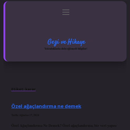
menüyü
Anasayfa
Gizlilik Politikası
Yasal Uyarı
aç
Hakkımızda
Gezi ve Hikaye
Yolculuklarla dolu eğlenceli bilgiler!
Etiket:
karar
Özel ağaçlandırma ne demek
Tarih: Ağustos 17, 2024
Özel Ağaçlandırma Ne Demek? Özel ağaçlandırma, bir veri yapısı