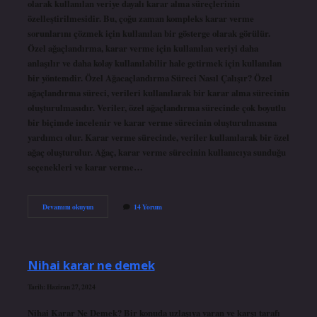
olarak kullanılan veriye dayalı karar alma süreçlerinin
özelleştirilmesidir. Bu, çoğu zaman kompleks karar verme
sorunlarını çözmek için kullanılan bir gösterge olarak görülür.
Özel ağaçlandırma, karar verme için kullanılan veriyi daha
anlaşılır ve daha kolay kullanılabilir hale getirmek için kullanılan
bir yöntemdir. Özel Ağacaçlandırma Süreci Nasıl Çalışır? Özel
ağaçlandırma süreci, verileri kullanılarak bir karar alma sürecinin
oluşturulmasıdır. Veriler, özel ağaçlandırma sürecinde çok boyutlu
bir biçimde incelenir ve karar verme sürecinin oluşturulmasına
yardımcı olur. Karar verme sürecinde, veriler kullanılarak bir özel
ağaç oluşturulur. Ağaç, karar verme sürecinin kullanıcıya sunduğu
seçenekleri ve karar verme…
Özel
Devamını okuyun
14 Yorum
ağaçlandırma
ne
demek
Nihai karar ne demek
Tarih: Haziran 27, 2024
Nihai Karar Ne Demek? Bir konuda uzlaşıya varan ve karşı tarafı