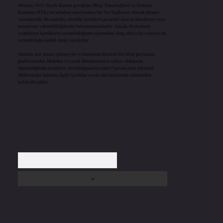
Sitemiz, 5651 Sayılı Kanun gereğince Bilgi Teknolojileri ve İletişim
Kurumu (BTK) tarafından onaylanmış bir Yer Sağlayıcı olarak hizmet
vermektedir. Bu nedenle, sitedeki içerikleri proaktif olarak denetleme veya
araştırma yükümlülüğümüz bulunmamaktadır. Ancak, üyelerimiz
yazdıkları içeriklerin sorumluluğunu taşımakta olup, siteye üye olarak bu
sorumluluğu kabul etmiş sayılırlar.
Sitemiz, kar amacı gütmeyen ve tamamen ücretsiz bir bilgi paylaşım
platformudur. Hukuka ve yasal düzenlemelere aykırı olduğunu
düşündüğünüz içerikleri,
backlinkpanelicomtr@gmail.com
adresine
bildirmeniz halinde, ilgili içerikler yasal süre içerisinde sitemizden
kaldırılacaktır.
Arama