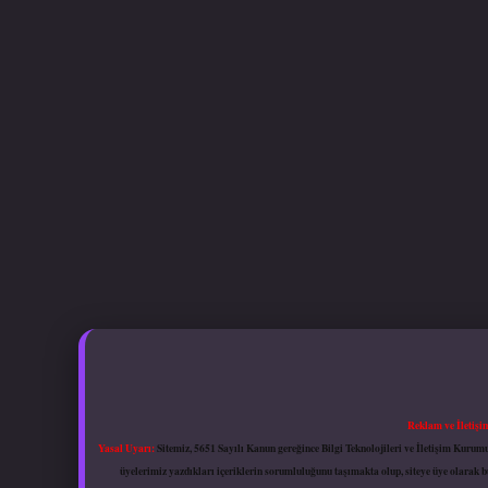
Reklam ve İletişi
Yasal Uyarı:
Sitemiz, 5651 Sayılı Kanun gereğince Bilgi Teknolojileri ve İletişim Kuru
üyelerimiz yazdıkları içeriklerin sorumluluğunu taşımakta olup, siteye üye olarak bu