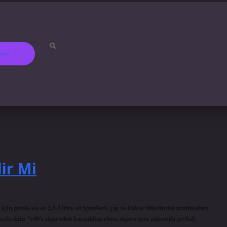
ızda
ir Mi
için günde en az 2,5-3 litre su içmeleri, çay ve kahve tüketimini azaltmaları
erlerinin %90’ı sigaradan kaynaklanırken, sigara aynı zamanda gırtlak