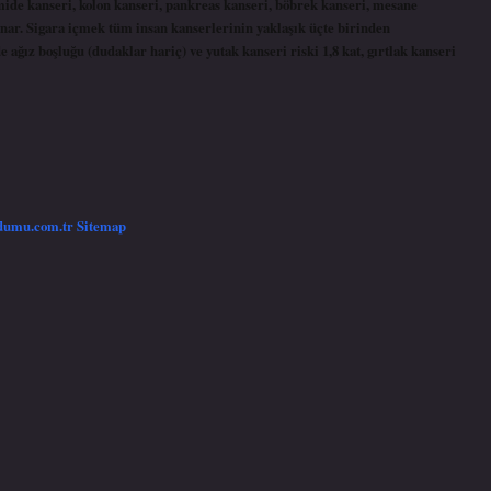
mide kanseri, kolon kanseri, pankreas kanseri, böbrek kanseri, mesane
ynar. Sigara içmek tüm insan kanserlerinin yaklaşık üçte birinden
ağız boşluğu (dudaklar hariç) ve yutak kanseri riski 1,8 kat, gırtlak kanseri
/dumu.com.tr
Sitemap