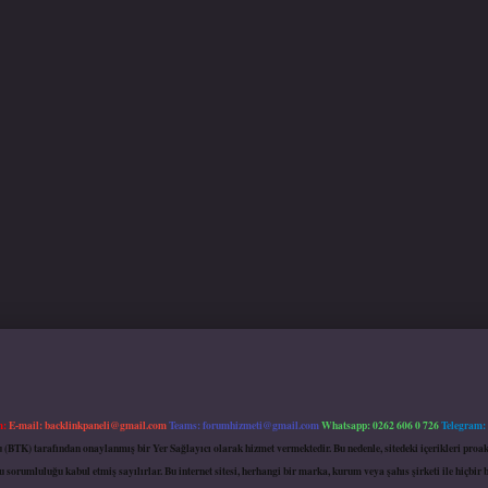
m:
E-mail:
backlinkpaneli@gmail.com
Teams:
forumhizmeti@gmail.com
Whatsapp: 0262 606 0 726
Telegram:
mu (BTK) tarafından onaylanmış bir Yer Sağlayıcı olarak hizmet vermektedir. Bu nedenle, sitedeki içerikleri 
 sorumluluğu kabul etmiş sayılırlar. Bu internet sitesi, herhangi bir marka, kurum veya şahıs şirketi ile hiçbi