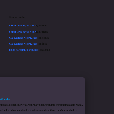
Son yorumlar
6 Sınıf Terim Sayısı Nedir
için
admin
6 Sınıf Terim Sayısı Nedir
için
Nilgün
Cüz Kavramı Nedir Kısaca
için
admin
Cüz Kavramı Nedir Kısaca
için
İpek
Buluş Kavramı Ne Demektir
için
admin
 @karabul
proaktif olarak denetleme veya araştırma yükümlülüğümüz bulunmamaktadır. Ancak,
r bağlantısı bulunmamaktadır. Sitede yalnızca kendi hazırladığımız makaleler