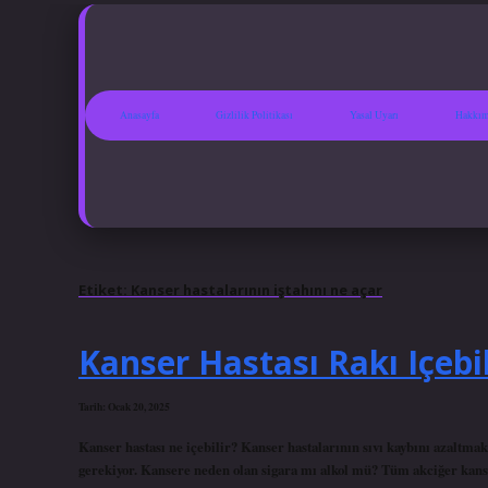
Anasayfa
Gizlilik Politikası
Yasal Uyarı
Hakkım
Etiket:
Kanser hastalarının iştahını ne açar
Kanser Hastası Rakı Içebil
Tarih: Ocak 20, 2025
Kanser hastası ne içebilir? Kanser hastalarının sıvı kaybını azaltmak 
gerekiyor. Kansere neden olan sigara mı alkol mü? Tüm akciğer kans