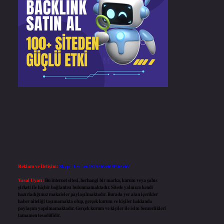
Reklam ve İletişim:
Skype: live:.cid.575569c608265c69
Yasal Uyarı:
Bu internet sitesi, herhangi bir marka, kurum veya şahıs
şirketi ile hiçbir bağlantısı bulunmamaktadır. Sitede yalnızca kendi
hazırladığımız makaleler paylaşılmaktadır. Burada yer alan içerikler
haber niteliği taşımamakta olup, gerçek kurum ve kişiler hakkında
paylaşım yapılmamaktadır. Gerçek kurum ve kişiler ile isim benzerlikleri
tamamen tesadüfidir.