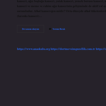
kanseri, ağız boşluğu kanseri, yutak kanseri, yemek borusu kanseri, 
kanseri ve meme ve rahim ağzı kanserinin gelişiminde de aktif rol o
sorumludur. Alkol kanserojen midir? Orta düzeyde alkol tüketenlerde 
(larenks kanseri)…
Kanser
Devamını okuyun
Yorum Bırak
Hastası
Rakı
Içebilir
Mi
https://www.anaokulu.org
https://dortmevsimguzellik.com.tr
https:/