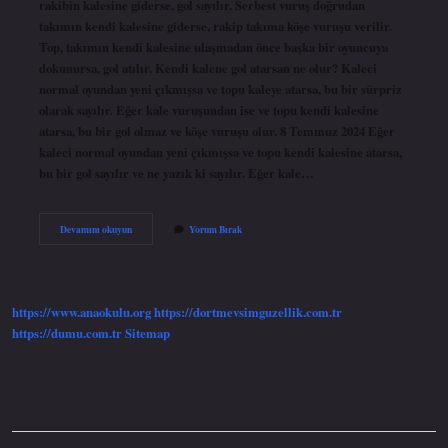
rakibin kalesine giderse, gol sayılır. Serbest vuruş doğrudan
takımın kendi kalesine giderse, rakip takıma köşe vuruşu verilir.
Top, takımın kendi kalesine ulaşmadan önce başka bir oyuncuya
dokunursa, gol atılır. Kendi kalene gol atarsan ne olur? Kaleci
normal oyundan yeni çıkmışsa ve topu kaleye atarsa, bu bir sürpriz
olarak sayılır. Eğer kale vuruşundan ise ve topu kendi kalesine
atarsa, bu bir gol olmaz ve köşe vuruşu olur. 8 Temmuz 2024 Eğer
kaleci normal oyundan yeni çıkmışsa ve topu kendi kalesine atarsa,
bu bir gol sayılır ve ne yazık ki sayılır. Eğer kale…
Kendi
Devamını okuyun
Yorum Bırak
Kalene
Frikikten
Gol
Atarsan
Ne
https://www.anaokulu.org
https://dortmevsimguzellik.com.tr
Olur
https://dumu.com.tr
Sitemap