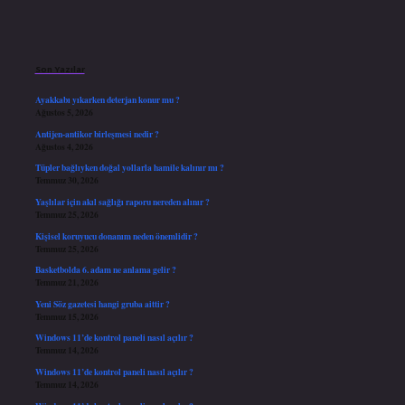
Sidebar
Son Yazılar
Ayakkabı yıkarken deterjan konur mu ?
Ağustos 5, 2026
Antijen-antikor birleşmesi nedir ?
Ağustos 4, 2026
Tüpler bağlıyken doğal yollarla hamile kalınır mı ?
Temmuz 30, 2026
Yaşlılar için akıl sağlığı raporu nereden alınır ?
Temmuz 25, 2026
Kişisel koruyucu donanım neden önemlidir ?
Temmuz 25, 2026
Basketbolda 6. adam ne anlama gelir ?
Temmuz 21, 2026
Yeni Söz gazetesi hangi gruba aittir ?
Temmuz 15, 2026
Windows 11’de kontrol paneli nasıl açılır ?
Temmuz 14, 2026
Windows 11’de kontrol paneli nasıl açılır ?
Temmuz 14, 2026