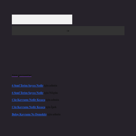
Arama
Son yorumlar
6 Sınıf Terim Sayısı Nedir
için
admin
6 Sınıf Terim Sayısı Nedir
için
Nilgün
Cüz Kavramı Nedir Kısaca
için
admin
Cüz Kavramı Nedir Kısaca
için
İpek
Buluş Kavramı Ne Demektir
için
admin