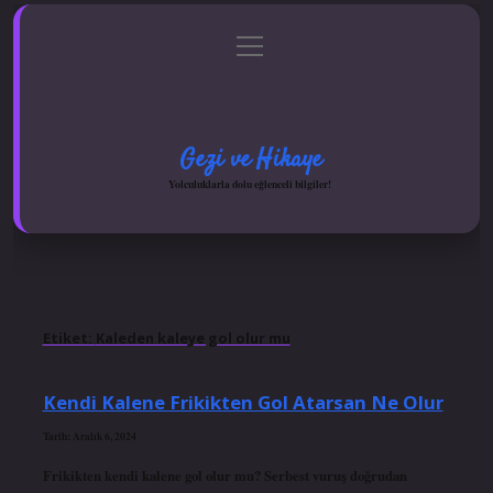
menüyü
Anasayfa
Gizlilik Politikası
Yasal Uyarı
aç
Hakkımızda
Gezi ve Hikaye
Yolculuklarla dolu eğlenceli bilgiler!
Etiket:
Kaleden kaleye gol olur mu
Kendi Kalene Frikikten Gol Atarsan Ne Olur
Tarih: Aralık 6, 2024
Frikikten kendi kalene gol olur mu? Serbest vuruş doğrudan