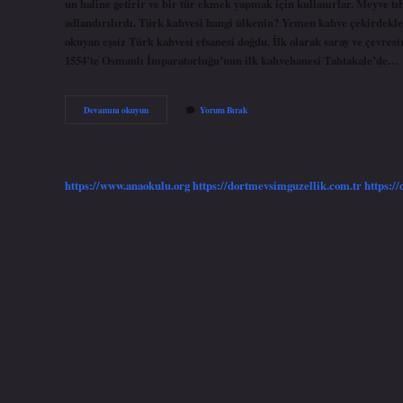
un haline getirir ve bir tür ekmek yapmak için kullanırlar. Meyve tıb
adlandırılırdı. Türk kahvesi hangi ülkenin? Yemen kahve çekirdekler
okuyan eşsiz Türk kahvesi efsanesi doğdu. İlk olarak saray ve çevresin
1554’te Osmanlı İmparatorluğu’nun ilk kahvehanesi Tahtakale’de…
Madenci
Devamını okuyun
Yorum Bırak
Kahve
Hangi
Ülkenin
https://www.anaokulu.org
https://dortmevsimguzellik.com.tr
https:/