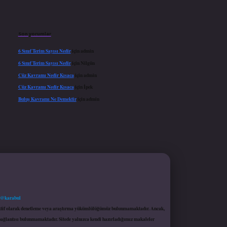
Son yorumlar
6 Sınıf Terim Sayısı Nedir
için
admin
6 Sınıf Terim Sayısı Nedir
için
Nilgün
Cüz Kavramı Nedir Kısaca
için
admin
Cüz Kavramı Nedir Kısaca
için
İpek
Buluş Kavramı Ne Demektir
için
admin
 @karabul
proaktif olarak denetleme veya araştırma yükümlülüğümüz bulunmamaktadır. Ancak,
r bağlantısı bulunmamaktadır. Sitede yalnızca kendi hazırladığımız makaleler