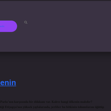
ızda
betci
hiltonbet
ilbet gir
enin
Parkı’nın karşısında bir dükkanı var. Kahve hangi ülkenin malıdır?
tiği Etiyopya’nın yüksek yaylalarında, yerliler bu bitkinin tohumlarını öğütüp