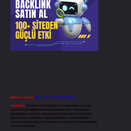
Reklam ve İletişim:
Skype: live:.cid.575569c608265c69
Yasal Uyarı:
Bu internet sitesi, herhangi bir marka, kurum veya şahıs
şirketi ile hiçbir bağlantısı bulunmamaktadır. Sitede yalnızca kendi
hazırladığımız makaleler paylaşılmaktadır. Burada yer alan içerikler
haber niteliği taşımamakta olup, gerçek kurum ve kişiler hakkında
paylaşım yapılmamaktadır. Gerçek kurum ve kişiler ile isim benzerlikleri
tamamen tesadüfidir.