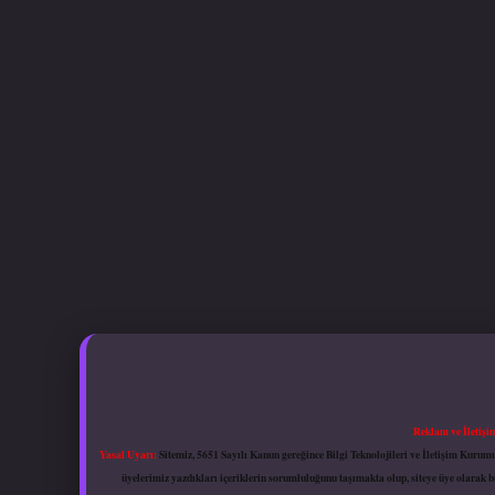
Reklam ve İletişi
Yasal Uyarı:
Sitemiz, 5651 Sayılı Kanun gereğince Bilgi Teknolojileri ve İletişim Kuru
üyelerimiz yazdıkları içeriklerin sorumluluğunu taşımakta olup, siteye üye olarak bu