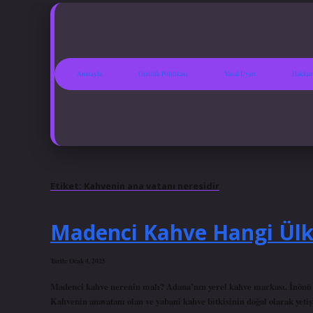
Anasayfa
Gizlilik Politikası
Yasal Uyarı
Hakkım
Etiket:
Kahvenin ana vatanı neresidir
Madenci Kahve Hangi Ülk
Tarih: Ocak 4, 2025
Madenci kahve nerenin malı? Adana’nın yerel kahve markası. İnönü 
Kahvenin anavatanı olan ve yabani kahve bitkisinin doğal olarak yetiş