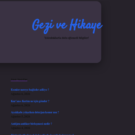
Gezi ve Hikaye
Yolculuklarla dolu eğlenceli bilgiler!
Sidebar
iş yap
ilbet.online
Betexper giriş adresi güncellendi
betexper.xyz
hiltonbet güncel gir
Son Yazılar
Esenler nereye bağlıdır adliye ?
Ağustos 6, 2026
Kur’an-ı Kerim ne için gönder ?
Ağustos 6, 2026
Ayakkabı yıkarken deterjan konur mu ?
Ağustos 5, 2026
Antijen-antikor birleşmesi nedir ?
Ağustos 4, 2026
Tüpler bağlıyken doğal yollarla hamile kalınır mı ?