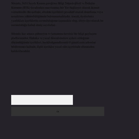
Sitemiz, 5651 Sayılı Kanun gereğince Bilgi Teknolojileri ve İletişim
Kurumu (BTK) tarafından onaylanmış bir Yer Sağlayıcı olarak hizmet
vermektedir. Bu nedenle, sitedeki içerikleri proaktif olarak denetleme veya
araştırma yükümlülüğümüz bulunmamaktadır. Ancak, üyelerimiz
yazdıkları içeriklerin sorumluluğunu taşımakta olup, siteye üye olarak bu
sorumluluğu kabul etmiş sayılırlar.
Sitemiz, kar amacı gütmeyen ve tamamen ücretsiz bir bilgi paylaşım
platformudur. Hukuka ve yasal düzenlemelere aykırı olduğunu
düşündüğünüz içerikleri,
backlinkpanelicomtr@gmail.com
adresine
bildirmeniz halinde, ilgili içerikler yasal süre içerisinde sitemizden
kaldırılacaktır.
Arama