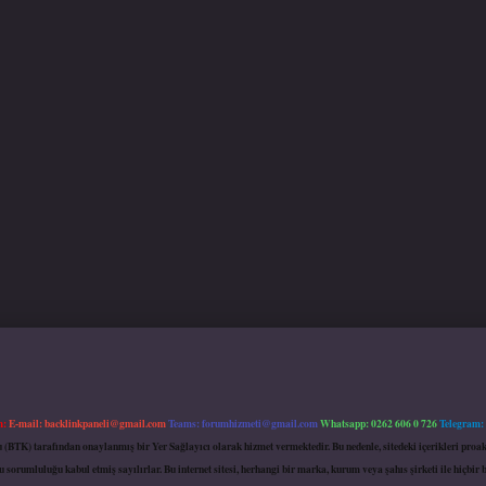
m:
E-mail:
backlinkpaneli@gmail.com
Teams:
forumhizmeti@gmail.com
Whatsapp: 0262 606 0 726
Telegram:
mu (BTK) tarafından onaylanmış bir Yer Sağlayıcı olarak hizmet vermektedir. Bu nedenle, sitedeki içerikleri 
 sorumluluğu kabul etmiş sayılırlar. Bu internet sitesi, herhangi bir marka, kurum veya şahıs şirketi ile hiçbi