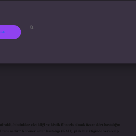
ızda
betci
hiltonbet
ilbet gir
roidi, biotinidaz eksikliği ve kistik fibrozis olmak üzere dört hastalığın
anı nedir? Koroner arter hastalığı (KAH), plak biriktiğinde veya kalp