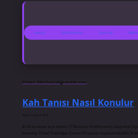
Anasayfa
Gizlilik Politikası
Yasal Uyarı
Hakkım
Etiket:
KAH hastalığı neden olur
Kah Tanısı Nasıl Konulur
Tarih: Aralık 8, 2024
KAH taraması neye bakılır? Ülkemizde fenilketonüri, konjenital hipoti
tarandığı Ulusal Yenidoğan Tarama Programı uygulanmaktadır. KAH t