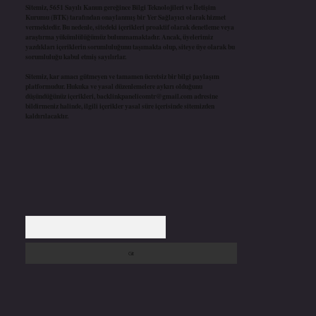
Sitemiz, 5651 Sayılı Kanun gereğince Bilgi Teknolojileri ve İletişim
Kurumu (BTK) tarafından onaylanmış bir Yer Sağlayıcı olarak hizmet
vermektedir. Bu nedenle, sitedeki içerikleri proaktif olarak denetleme veya
araştırma yükümlülüğümüz bulunmamaktadır. Ancak, üyelerimiz
yazdıkları içeriklerin sorumluluğunu taşımakta olup, siteye üye olarak bu
sorumluluğu kabul etmiş sayılırlar.
Sitemiz, kar amacı gütmeyen ve tamamen ücretsiz bir bilgi paylaşım
platformudur. Hukuka ve yasal düzenlemelere aykırı olduğunu
düşündüğünüz içerikleri,
backlinkpanelicomtr@gmail.com
adresine
bildirmeniz halinde, ilgili içerikler yasal süre içerisinde sitemizden
kaldırılacaktır.
Arama