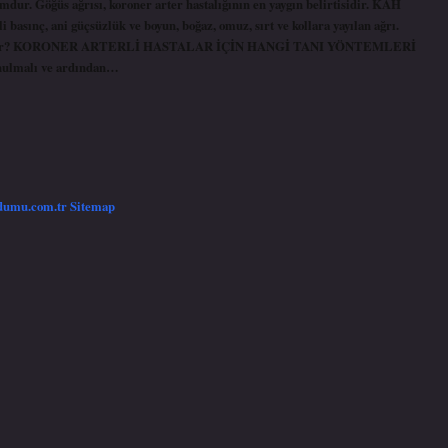
mdur. Göğüs ağrısı, koroner arter hastalığının en yaygın belirtisidir. KAH
li basınç, ani güçsüzlük ve boyun, boğaz, omuz, sırt ve kollara yayılan ağrı.
eşhis edilir? KORONER ARTERLİ HASTALAR İÇİN HANGİ TANI YÖNTEMLERİ
onulmalı ve ardından…
/dumu.com.tr
Sitemap