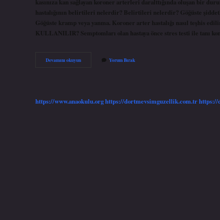
kasınıza kan sağlayan koroner arterleri daralttığında oluşan bir duru
hastalığının belirtileri nelerdir? Belirtileri nelerdir? Göğüste şiddet
Göğüste kramp veya yanma. Koroner arter hastalığı nasıl t
KULLANILIR? Semptomları olan hastaya önce stres testi ile tanı k
Kah
Devamını okuyun
Yorum Bırak
Tanısı
Nasıl
Konulur
https://www.anaokulu.org
https://dortmevsimguzellik.com.tr
https:/