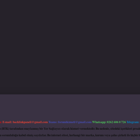
m:
E-mail:
backlinkpaneli@gmail.com
Teams:
forumhizmeti@gmail.com
Whatsapp: 0262 606 0 726
Telegram:
mu (BTK) tarafından onaylanmış bir Yer Sağlayıcı olarak hizmet vermektedir. Bu nedenle, sitedeki içerikleri 
 sorumluluğu kabul etmiş sayılırlar. Bu internet sitesi, herhangi bir marka, kurum veya şahıs şirketi ile hiçbi