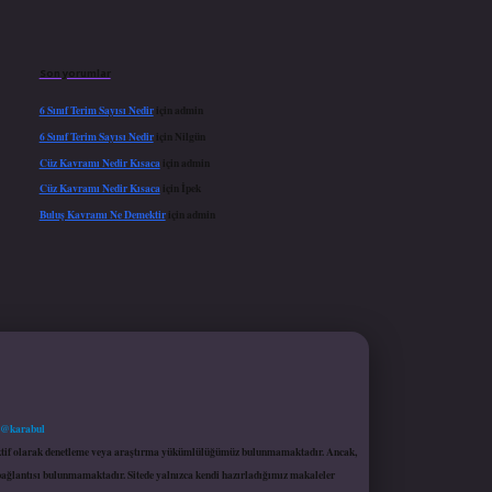
Son yorumlar
6 Sınıf Terim Sayısı Nedir
için
admin
6 Sınıf Terim Sayısı Nedir
için
Nilgün
Cüz Kavramı Nedir Kısaca
için
admin
Cüz Kavramı Nedir Kısaca
için
İpek
Buluş Kavramı Ne Demektir
için
admin
 @karabul
proaktif olarak denetleme veya araştırma yükümlülüğümüz bulunmamaktadır. Ancak,
r bağlantısı bulunmamaktadır. Sitede yalnızca kendi hazırladığımız makaleler