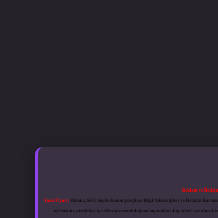
Reklam ve İletişi
Yasal Uyarı:
Sitemiz, 5651 Sayılı Kanun gereğince Bilgi Teknolojileri ve İletişim Kuru
üyelerimiz yazdıkları içeriklerin sorumluluğunu taşımakta olup, siteye üye olarak bu