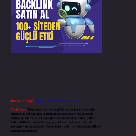
Reklam ve İletişim:
Skype: live:.cid.575569c608265c69
Yasal Uyarı:
Bu internet sitesi, herhangi bir marka, kurum veya şahıs
şirketi ile hiçbir bağlantısı bulunmamaktadır. Sitede yalnızca kendi
hazırladığımız makaleler paylaşılmaktadır. Burada yer alan içerikler
haber niteliği taşımamakta olup, gerçek kurum ve kişiler hakkında
paylaşım yapılmamaktadır. Gerçek kurum ve kişiler ile isim benzerlikleri
tamamen tesadüfidir.