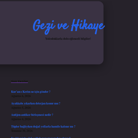
Gezi ve Hikaye
Yolculuklarla dolu eğlenceli bilgiler!
Sidebar
iş yap
ilbet.online
Betexper giriş adresi güncellendi
betexper.xyz
hiltonbet güncel gir
Son Yazılar
Kur’an-ı Kerim ne için gönder ?
Ağustos 6, 2026
Ayakkabı yıkarken deterjan konur mu ?
Ağustos 5, 2026
Antijen-antikor birleşmesi nedir ?
Ağustos 4, 2026
Tüpler bağlıyken doğal yollarla hamile kalınır mı ?
Temmuz 30, 2026
Yaşlılar için akıl sağlığı raporu nereden alınır ?