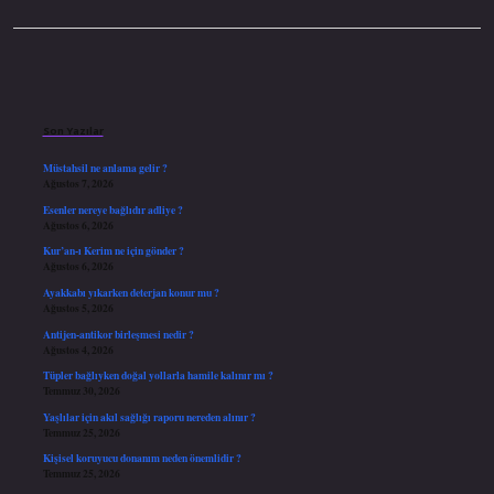
Sidebar
Son Yazılar
Müstahsil ne anlama gelir ?
Ağustos 7, 2026
Esenler nereye bağlıdır adliye ?
Ağustos 6, 2026
Kur’an-ı Kerim ne için gönder ?
Ağustos 6, 2026
Ayakkabı yıkarken deterjan konur mu ?
Ağustos 5, 2026
Antijen-antikor birleşmesi nedir ?
Ağustos 4, 2026
Tüpler bağlıyken doğal yollarla hamile kalınır mı ?
Temmuz 30, 2026
Yaşlılar için akıl sağlığı raporu nereden alınır ?
Temmuz 25, 2026
Kişisel koruyucu donanım neden önemlidir ?
Temmuz 25, 2026