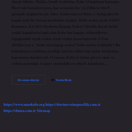
olarak bilinir; Mekke, Suudi Arabistan, Kabe’yi kaplayan kumaşta.
Hicri takviminden sonra, hac sırasında her yıl Zilhicce’nin 9.
gününde değiştirilecek. Altın -Embroidered Hüsn -i -kaligrafisi ile
kapak ipek bir kumaş tarafından siyahtır. Kâbe neden siyah örtülü?
Konuşma. KAABA Siyahının Kapağı Neden? Sürekli olarak farklı
renkli kapaklarla kaplı olan Kabe’nin kapağı, Abbasidlerin
kapağındaki siyah renkte siyah renkte kararlaştırıldı. 6 Tem
2021fikriyat x: “Kabe’nin kapağı neden? Kâbe neden örtülüdür? Bu
kumaşların en bilinen özelliği, kurban edilen hayvanlar tarafından
kapsanmış olmalarıydı. O zaman, Kabe’yi örtme görevi, onur ve
erdem açısından Araplar arasındaki en yüksek insanların…
Kâbe
Devamını okuyun
Yorum Bırak
Örtüsü
Neden
Siyah
https://www.anaokulu.org
https://dortmevsimguzellik.com.tr
https://dumu.com.tr
Sitemap