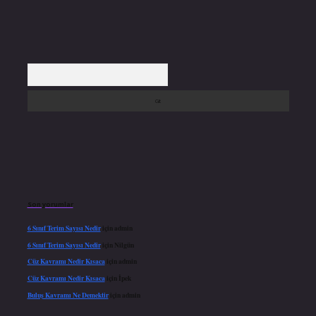
Arama
Son yorumlar
6 Sınıf Terim Sayısı Nedir
için
admin
6 Sınıf Terim Sayısı Nedir
için
Nilgün
Cüz Kavramı Nedir Kısaca
için
admin
Cüz Kavramı Nedir Kısaca
için
İpek
Buluş Kavramı Ne Demektir
için
admin