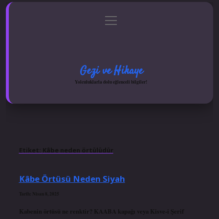
menüyü
Anasayfa
Gizlilik Politikası
Yasal Uyarı
aç
Hakkımızda
Gezi ve Hikaye
Yolculuklarla dolu eğlenceli bilgiler!
Etiket:
Kâbe neden örtülüdür
Kâbe Örtüsü Neden Siyah
Tarih: Nisan 8, 2025
Kabenin örtüsü ne renktir? KAABA kapağı veya Kisve-i Şerif