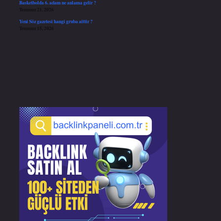
Basketbolda 6. adam ne anlama gelir ?
Temmuz 21, 2026
Yeni Söz gazetesi hangi gruba aittir ?
Temmuz 15, 2026