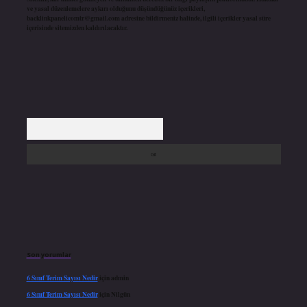
ve yasal düzenlemelere aykırı olduğunu düşündüğünüz içerikleri,
backlinkpanelicomtr@gmail.com
adresine bildirmeniz halinde, ilgili içerikler yasal süre
içerisinde sitemizden kaldırılacaktır.
Arama
Son yorumlar
6 Sınıf Terim Sayısı Nedir
için
admin
6 Sınıf Terim Sayısı Nedir
için
Nilgün