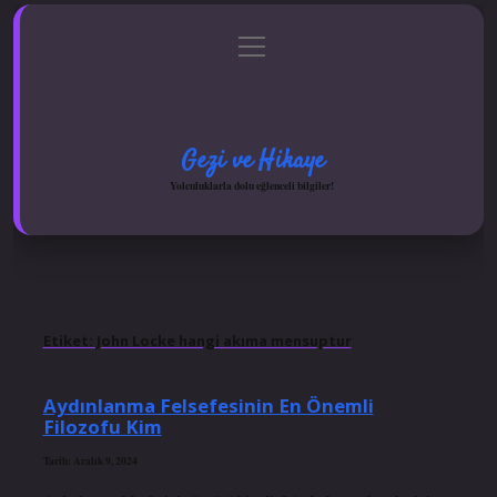
menüyü
Anasayfa
Gizlilik Politikası
Yasal Uyarı
aç
Hakkımızda
Gezi ve Hikaye
Yolculuklarla dolu eğlenceli bilgiler!
Etiket:
John Locke hangi akıma mensuptur
Aydınlanma Felsefesinin En Önemli
Filozofu Kim
Tarih: Aralık 9, 2024