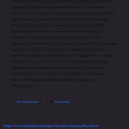
Aydınlanma felsefesinin öncüsü kimdir? Aydınlanma hareketini
başlatan ve İngiliz felsefesinin öncülerinden biri olan Isaac
Newton’dı. Newton ismi, Aydınlanma’nın bahsettiği bilgi niteliğine
atıfta bulunur. Aydınlanma filozofları kimlerdir? Almanya’da
Johann Gottfried Herder, Immanuel Kant, Christian Wolff;
Fransa’da Denis Diderot, Claude Adrien Helvétius, Baron
d’Holbach, Montesquieu, Jean-Jacques Rousseau, Voltaire;
İngiltere’de David Hume, John Locke ve Thomas Paine Aydınlanma
Çağı’nın en önemli temsilcileridir. Aydınlanma döneminin en
önemli insan hakları temsilcisi kimdir? Bu düşünürler arasında
İngiliz John Locke (1832-1704) özel olarak anılmayı hak ediyor.
Aydınlanma’nın başlatıcısı olarak kabul edilir. Locke, insan
eyleminin akla göre düzenlenmesini, düşünce özgürlüğünü ve
bireyin devlete karşı haklarını savundu. Aydınlanma
düşüncesinin…
Aydınlanma
Devamını okuyun
Yorum Bırak
Felsefesinin
En
Önemli
Filozofu
Kim
https://www.anaokulu.org
https://dortmevsimguzellik.com.tr