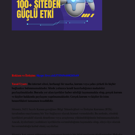
Reklam ve İletişim:
Skype: live:.cid.575569c608265c69
Yasal Uyarı:
Bu internet sitesi, herhangi bir marka, kurum veya şahıs şirketi ile hiçbir
bağlantısı bulunmamaktadır. Sitede yalnızca kendi hazırladığımız makaleler
paylaşılmaktadır. Burada yer alan içerikler haber niteliği taşımamakta olup, gerçek kurum
ve kişiler hakkında paylaşım yapılmamaktadır. Gerçek kurum ve kişiler ile isim
benzerlikleri tamamen tesadüfidir.
Sitemiz, 5651 Sayılı Kanun gereğince Bilgi Teknolojileri ve İletişim Kurumu (BTK)
tarafından onaylanmış bir Yer Sağlayıcı olarak hizmet vermektedir. Bu nedenle, sitedeki
içerikleri proaktif olarak denetleme veya araştırma yükümlülüğümüz bulunmamaktadır.
Ancak, üyelerimiz yazdıkları içeriklerin sorumluluğunu taşımakta olup, siteye üye olarak
bu sorumluluğu kabul etmiş sayılırlar.
Sitemiz, kar amacı gütmeyen ve tamamen ücretsiz bir bilgi paylaşım platformudur. Hukuka