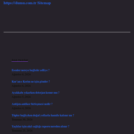
https://dumu.com.tr
Sitemap
Sidebar
Son Yazılar
Esenler nereye bağlıdır adliye ?
Ağustos 6, 2026
Kur’an-ı Kerim ne için gönder ?
Ağustos 6, 2026
Ayakkabı yıkarken deterjan konur mu ?
Ağustos 5, 2026
Antijen-antikor birleşmesi nedir ?
Ağustos 4, 2026
Tüpler bağlıyken doğal yollarla hamile kalınır mı ?
Temmuz 30, 2026
Yaşlılar için akıl sağlığı raporu nereden alınır ?
Temmuz 25, 2026